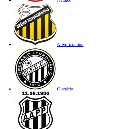
Náutico
Novorizontino
Operário