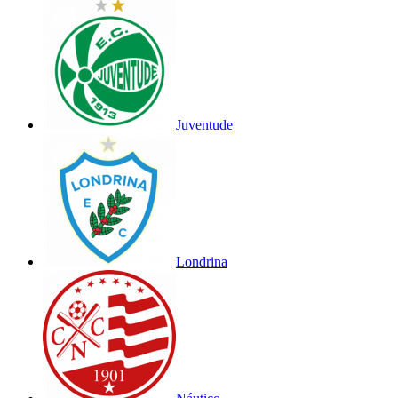
Juventude
Londrina