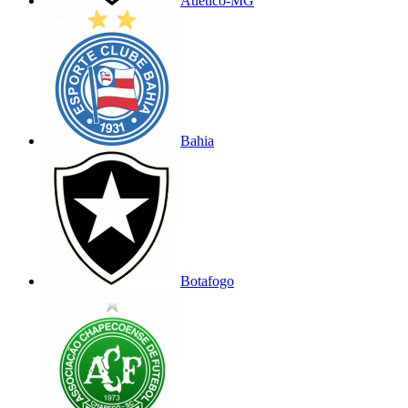
Atlético-MG
Bahia
Botafogo