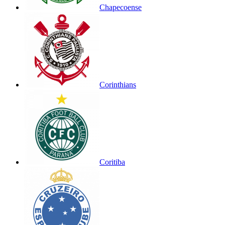
Chapecoense
Corinthians
Coritiba