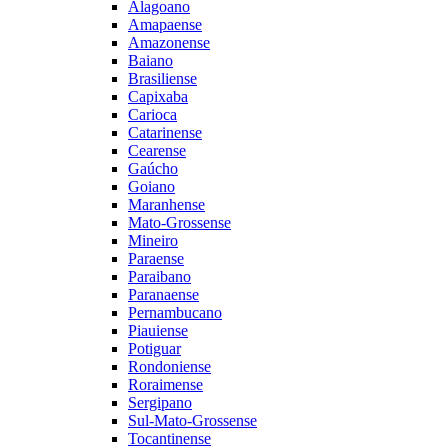
Alagoano
Amapaense
Amazonense
Baiano
Brasiliense
Capixaba
Carioca
Catarinense
Cearense
Gaúcho
Goiano
Maranhense
Mato-Grossense
Mineiro
Paraense
Paraibano
Paranaense
Pernambucano
Piauiense
Potiguar
Rondoniense
Roraimense
Sergipano
Sul-Mato-Grossense
Tocantinense