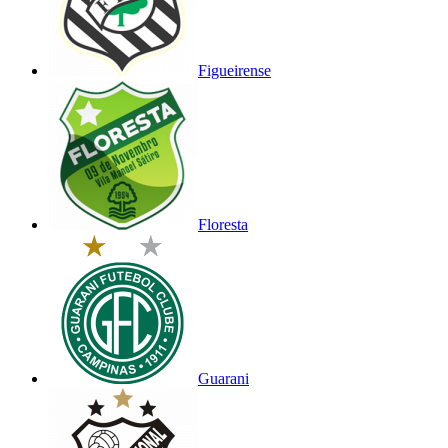
Figueirense
Floresta
Guarani