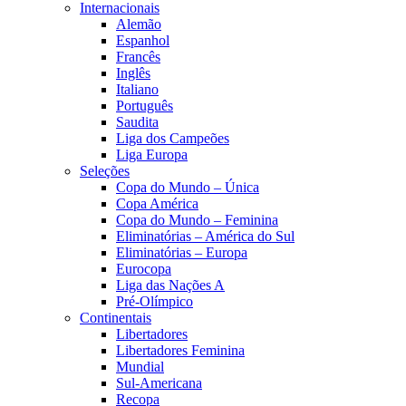
Internacionais
Alemão
Espanhol
Francês
Inglês
Italiano
Português
Saudita
Liga dos Campeões
Liga Europa
Seleções
Copa do Mundo – Única
Copa América
Copa do Mundo – Feminina
Eliminatórias – América do Sul
Eliminatórias – Europa
Eurocopa
Liga das Nações A
Pré-Olímpico
Continentais
Libertadores
Libertadores Feminina
Mundial
Sul-Americana
Recopa