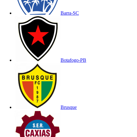
Barra-SC
Botafogo-PB
Brusque