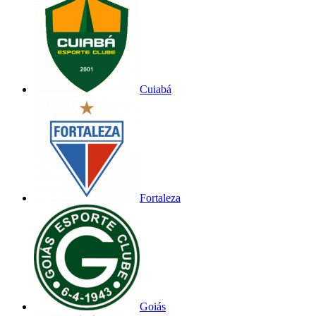
Cuiabá
Fortaleza
Goiás