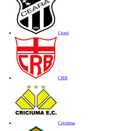
Ceará
CRB
Criciúma