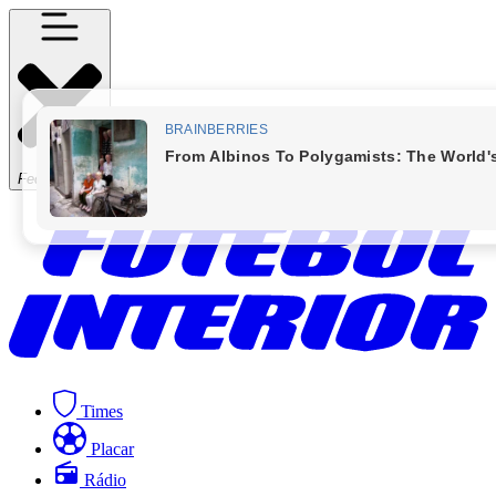
Fechar Menu
Times
Placar
Rádio