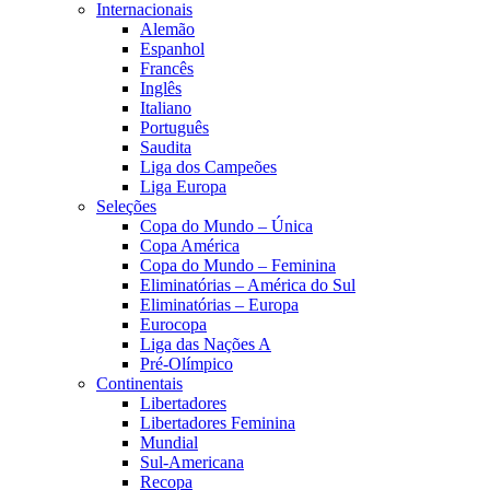
Internacionais
Alemão
Espanhol
Francês
Inglês
Italiano
Português
Saudita
Liga dos Campeões
Liga Europa
Seleções
Copa do Mundo – Única
Copa América
Copa do Mundo – Feminina
Eliminatórias – América do Sul
Eliminatórias – Europa
Eurocopa
Liga das Nações A
Pré-Olímpico
Continentais
Libertadores
Libertadores Feminina
Mundial
Sul-Americana
Recopa