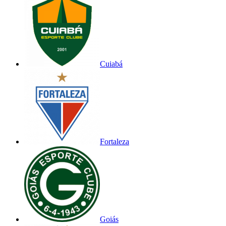
Cuiabá
Fortaleza
Goiás