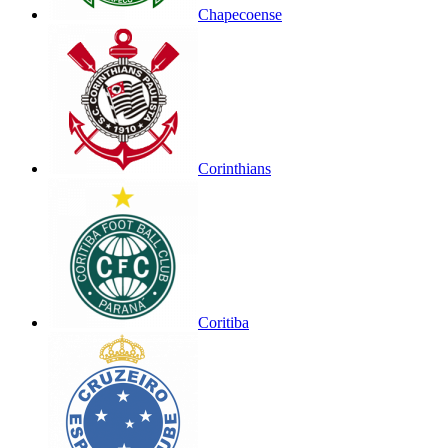
Chapecoense
Corinthians
Coritiba