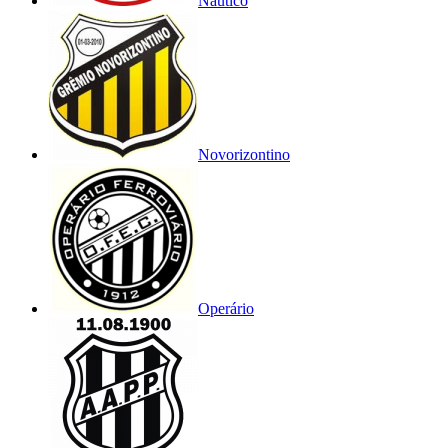
Náutico
Novorizontino
Operário