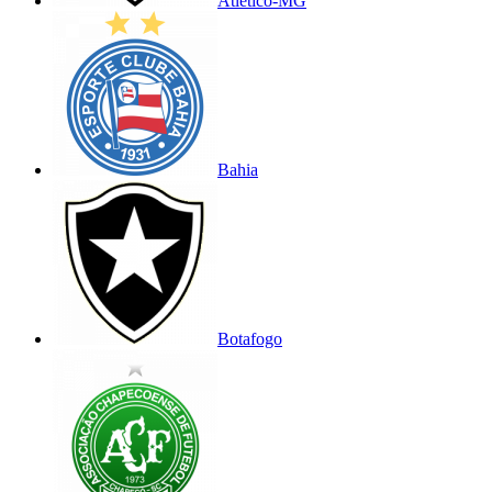
Atlético-MG
Bahia
Botafogo