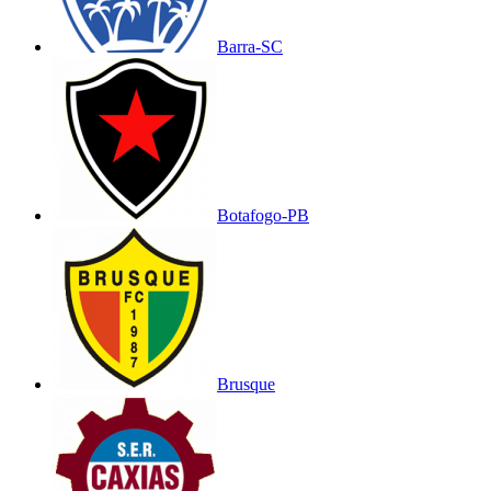
Barra-SC
Botafogo-PB
Brusque