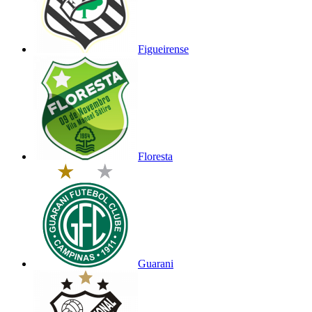
Figueirense
Floresta
Guarani