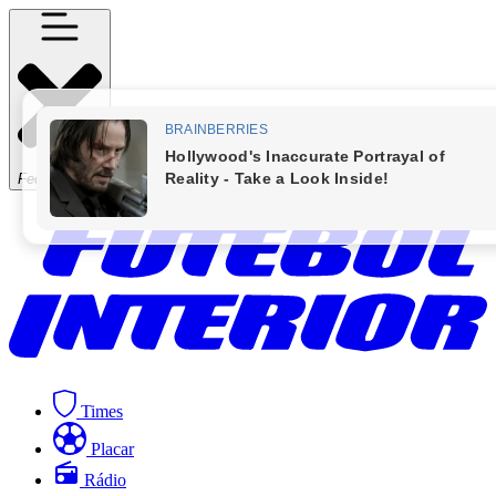
Fechar Menu
Times
Placar
Rádio