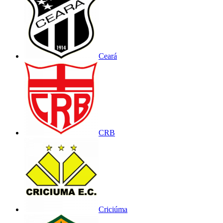
Ceará
CRB
Criciúma