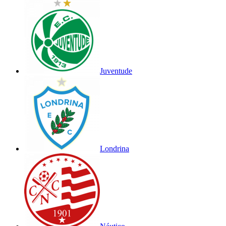
Juventude
Londrina