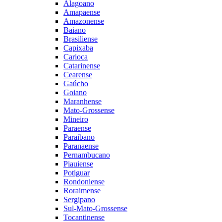
Alagoano
Amapaense
Amazonense
Baiano
Brasiliense
Capixaba
Carioca
Catarinense
Cearense
Gaúcho
Goiano
Maranhense
Mato-Grossense
Mineiro
Paraense
Paraibano
Paranaense
Pernambucano
Piauiense
Potiguar
Rondoniense
Roraimense
Sergipano
Sul-Mato-Grossense
Tocantinense