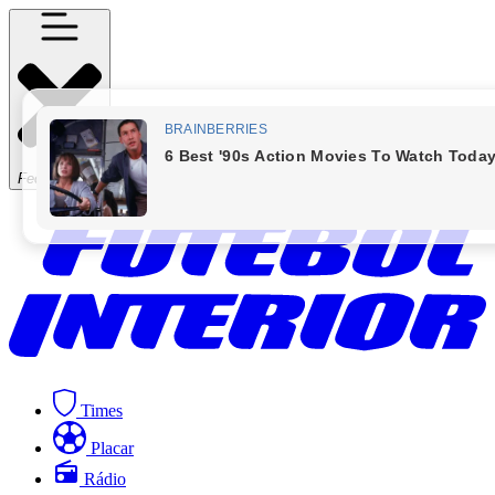
Fechar Menu
Times
Placar
Rádio