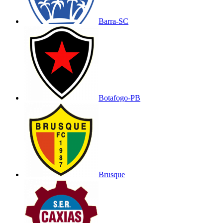
Barra-SC
Botafogo-PB
Brusque