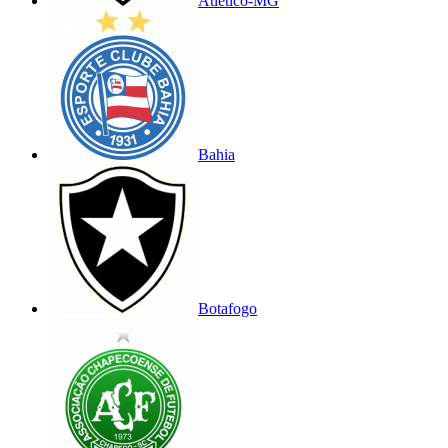
Atlético-MG
Bahia
Botafogo