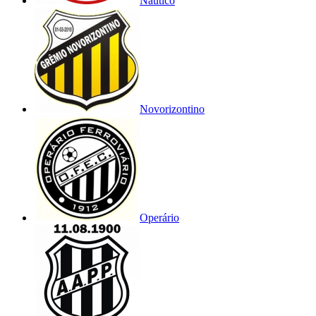
Náutico
Novorizontino
Operário