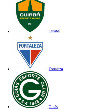
Cuiabá
Fortaleza
Goiás