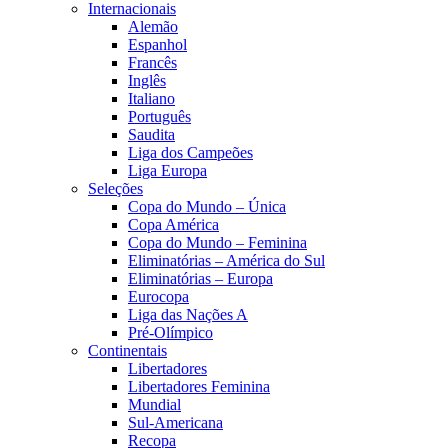
Internacionais
Alemão
Espanhol
Francês
Inglês
Italiano
Português
Saudita
Liga dos Campeões
Liga Europa
Seleções
Copa do Mundo – Única
Copa América
Copa do Mundo – Feminina
Eliminatórias – América do Sul
Eliminatórias – Europa
Eurocopa
Liga das Nações A
Pré-Olímpico
Continentais
Libertadores
Libertadores Feminina
Mundial
Sul-Americana
Recopa