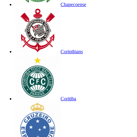
Chapecoense
Corinthians
Coritiba