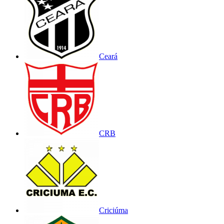
Ceará
CRB
Criciúma