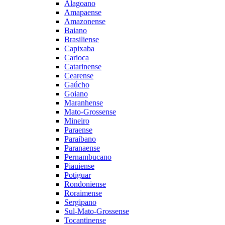
Alagoano
Amapaense
Amazonense
Baiano
Brasiliense
Capixaba
Carioca
Catarinense
Cearense
Gaúcho
Goiano
Maranhense
Mato-Grossense
Mineiro
Paraense
Paraibano
Paranaense
Pernambucano
Piauiense
Potiguar
Rondoniense
Roraimense
Sergipano
Sul-Mato-Grossense
Tocantinense