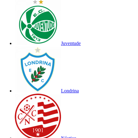
Juventude
Londrina