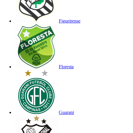
Figueirense
Floresta
Guarani