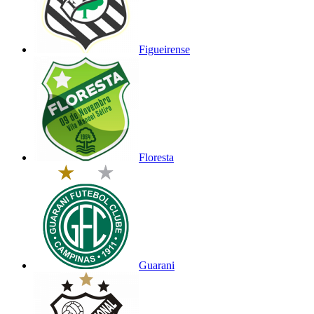
Figueirense
Floresta
Guarani