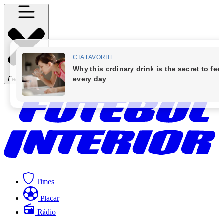
Fechar Menu
Times
Placar
Rádio