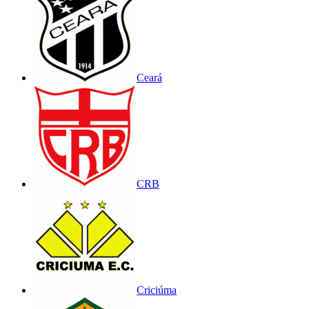
Ceará
CRB
Criciúma