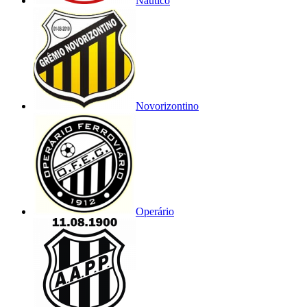
Náutico
Novorizontino
Operário