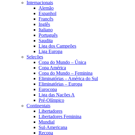
Internacionais
Alemão
Espanhol
Francês
Inglês
Italiano
Português
Saudita
Liga dos Campeões
Liga Europa
Seleções
Copa do Mundo – Única
Copa América
Copa do Mundo – Feminina
Eliminatórias – América do Sul
Eliminatórias – Europa
Eurocopa
Liga das Nações A
Pré-Olímpico
Continentais
Libertadores
Libertadores Feminina
Mundial
Sul-Americana
Recopa