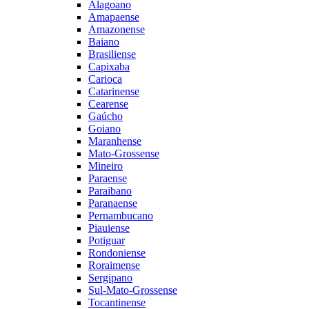
Alagoano
Amapaense
Amazonense
Baiano
Brasiliense
Capixaba
Carioca
Catarinense
Cearense
Gaúcho
Goiano
Maranhense
Mato-Grossense
Mineiro
Paraense
Paraibano
Paranaense
Pernambucano
Piauiense
Potiguar
Rondoniense
Roraimense
Sergipano
Sul-Mato-Grossense
Tocantinense