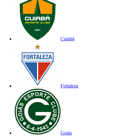
Cuiabá
Fortaleza
Goiás