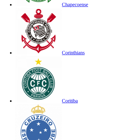
Chapecoense
Corinthians
Coritiba