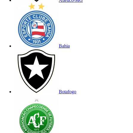
Atlético-MG
Bahia
Botafogo