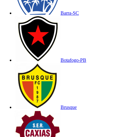
Barra-SC
Botafogo-PB
Brusque