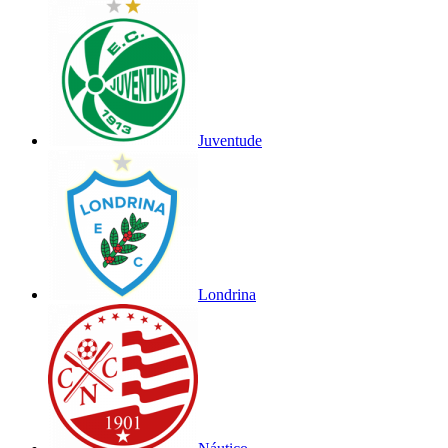
Juventude
Londrina