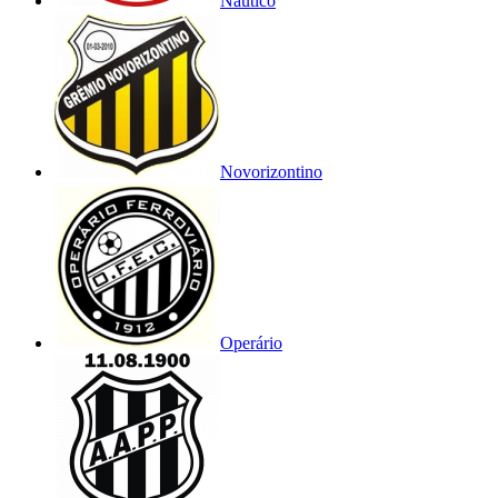
Náutico
Novorizontino
Operário