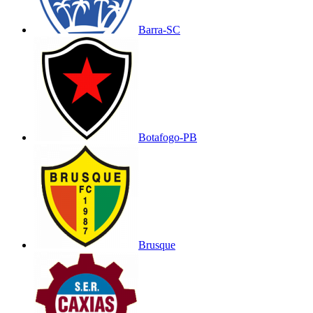
Barra-SC
Botafogo-PB
Brusque