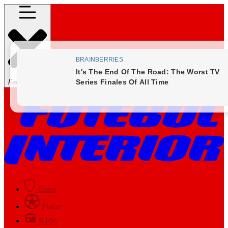
Fechar Menu
Times
Placar
Rádio