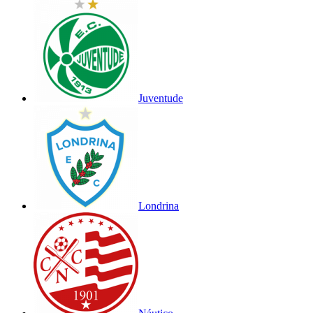
Juventude
Londrina