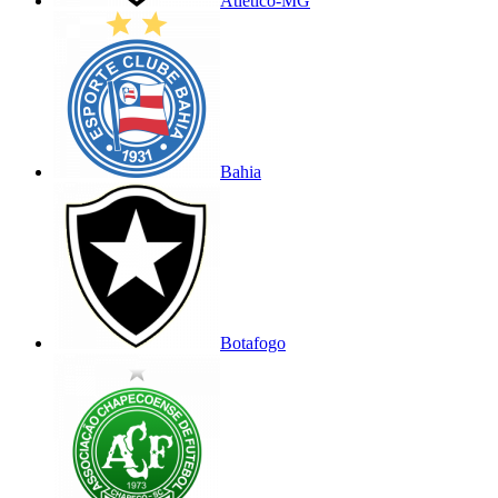
Atlético-MG
Bahia
Botafogo