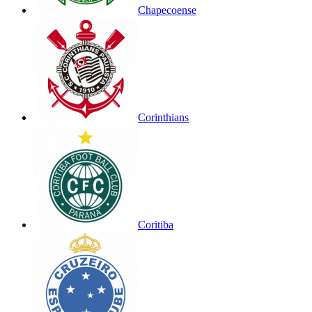
Chapecoense
Corinthians
Coritiba