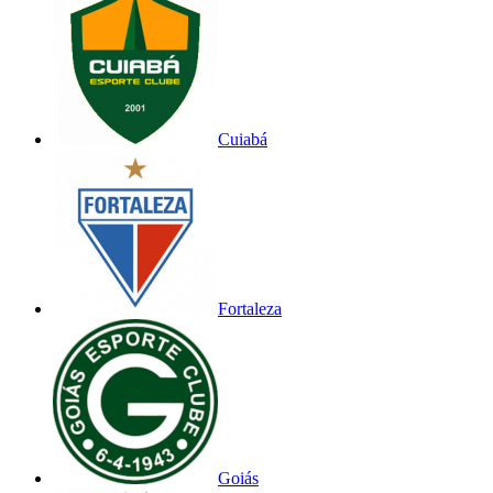
Cuiabá
Fortaleza
Goiás