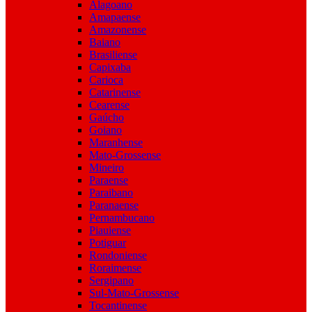
Alagoano
Amapaense
Amazonense
Baiano
Brasiliense
Capixaba
Carioca
Catarinense
Cearense
Gaúcho
Goiano
Maranhense
Mato-Grossense
Mineiro
Paraense
Paraibano
Paranaense
Pernambucano
Piauiense
Potiguar
Rondoniense
Roraimense
Sergipano
Sul-Mato-Grossense
Tocantinense