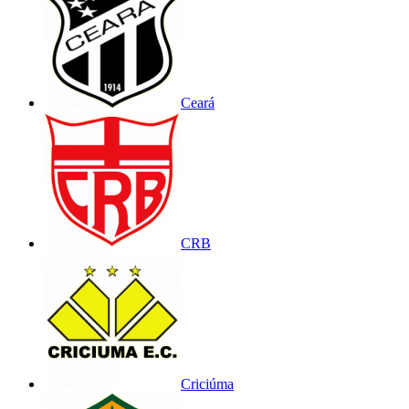
Ceará
CRB
Criciúma