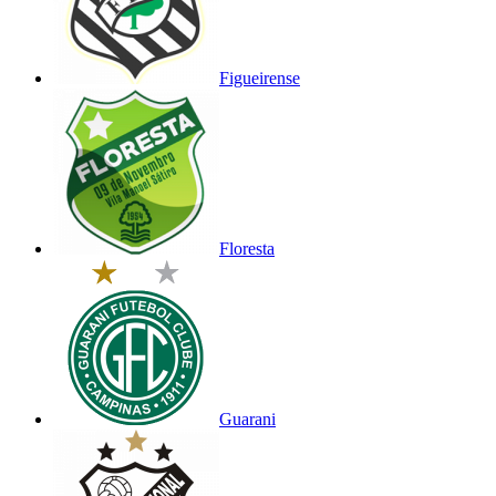
Figueirense
Floresta
Guarani