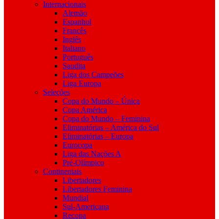
Internacionais
Alemão
Espanhol
Francês
Inglês
Italiano
Português
Saudita
Liga dos Campeões
Liga Europa
Seleções
Copa do Mundo – Única
Copa América
Copa do Mundo – Feminina
Eliminatórias – América do Sul
Eliminatórias – Europa
Eurocopa
Liga das Nações A
Pré-Olímpico
Continentais
Libertadores
Libertadores Feminina
Mundial
Sul-Americana
Recopa