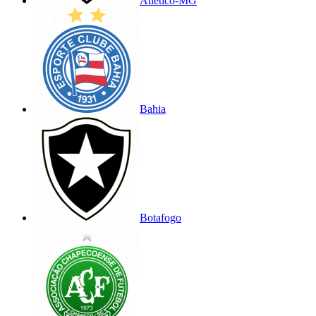
Atlético-MG
Bahia
Botafogo