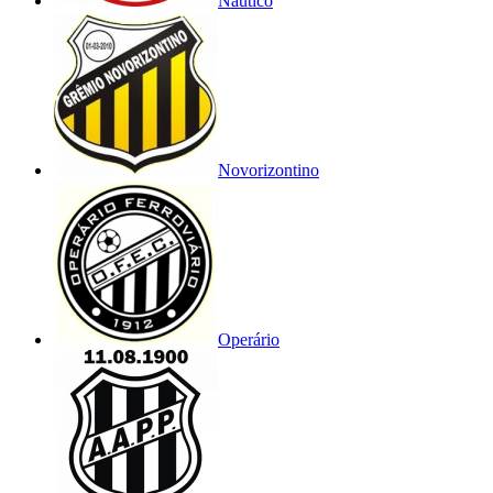
Náutico
Novorizontino
Operário