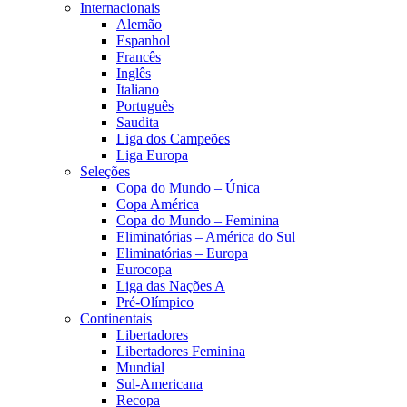
Internacionais
Alemão
Espanhol
Francês
Inglês
Italiano
Português
Saudita
Liga dos Campeões
Liga Europa
Seleções
Copa do Mundo – Única
Copa América
Copa do Mundo – Feminina
Eliminatórias – América do Sul
Eliminatórias – Europa
Eurocopa
Liga das Nações A
Pré-Olímpico
Continentais
Libertadores
Libertadores Feminina
Mundial
Sul-Americana
Recopa