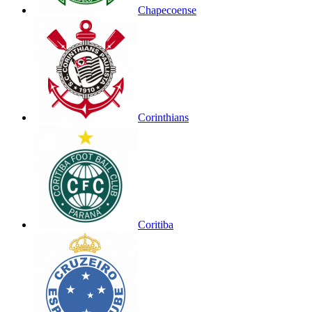
Chapecoense
Corinthians
Coritiba