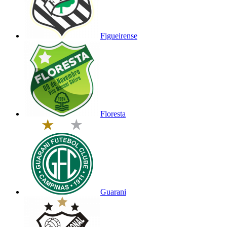
Figueirense
Floresta
Guarani