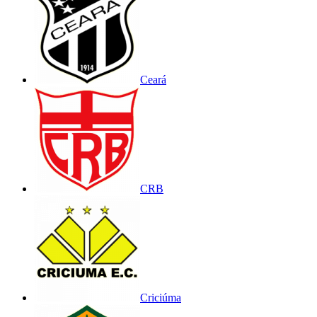
Ceará
CRB
Criciúma