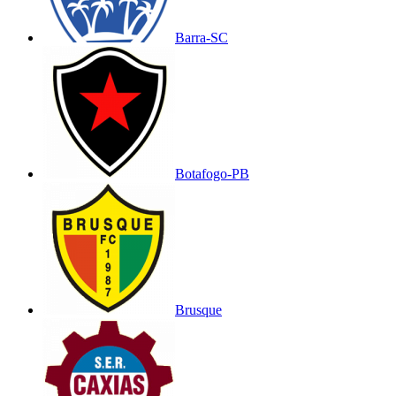
Barra-SC
Botafogo-PB
Brusque