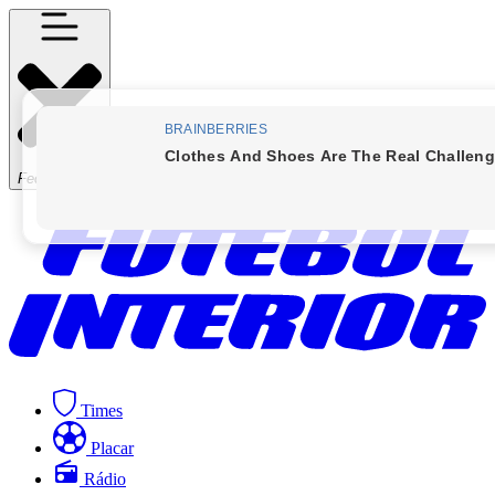
Fechar Menu
Times
Placar
Rádio