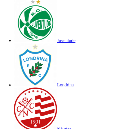
Juventude
Londrina