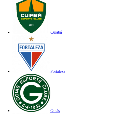
Cuiabá
Fortaleza
Goiás