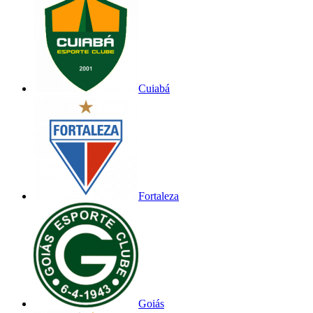
Cuiabá
Fortaleza
Goiás