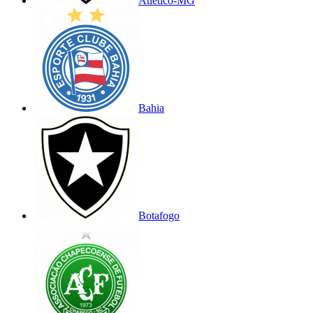
Atlético-MG
Bahia
Botafogo