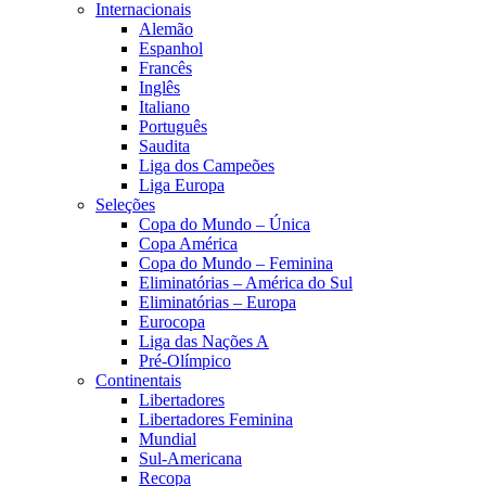
Internacionais
Alemão
Espanhol
Francês
Inglês
Italiano
Português
Saudita
Liga dos Campeões
Liga Europa
Seleções
Copa do Mundo – Única
Copa América
Copa do Mundo – Feminina
Eliminatórias – América do Sul
Eliminatórias – Europa
Eurocopa
Liga das Nações A
Pré-Olímpico
Continentais
Libertadores
Libertadores Feminina
Mundial
Sul-Americana
Recopa