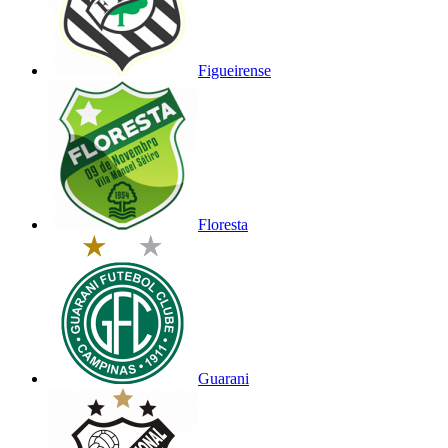
Figueirense
Floresta
Guarani