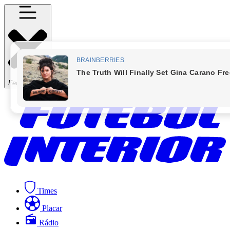
Fechar Menu
Times
Placar
Rádio