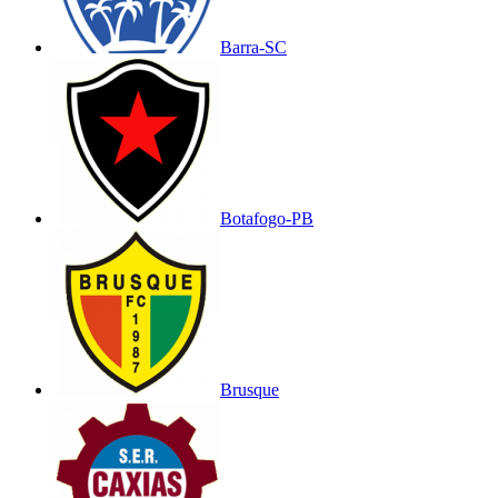
Barra-SC
Botafogo-PB
Brusque