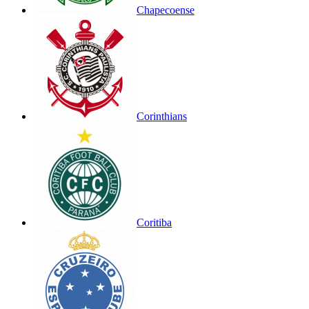
Chapecoense
Corinthians
Coritiba