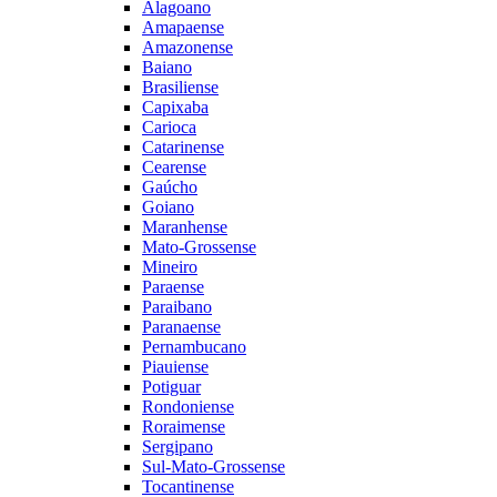
Alagoano
Amapaense
Amazonense
Baiano
Brasiliense
Capixaba
Carioca
Catarinense
Cearense
Gaúcho
Goiano
Maranhense
Mato-Grossense
Mineiro
Paraense
Paraibano
Paranaense
Pernambucano
Piauiense
Potiguar
Rondoniense
Roraimense
Sergipano
Sul-Mato-Grossense
Tocantinense