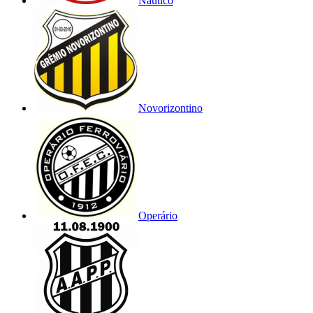
Náutico
Novorizontino
Operário