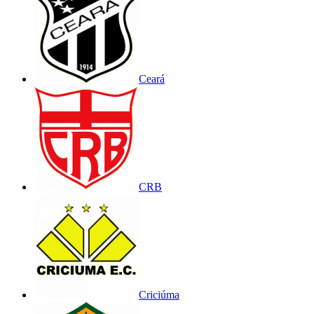
Ceará
CRB
Criciúma