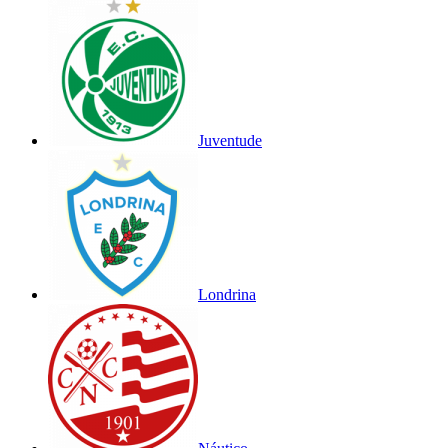
Juventude
Londrina