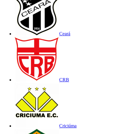
Ceará
CRB
Criciúma