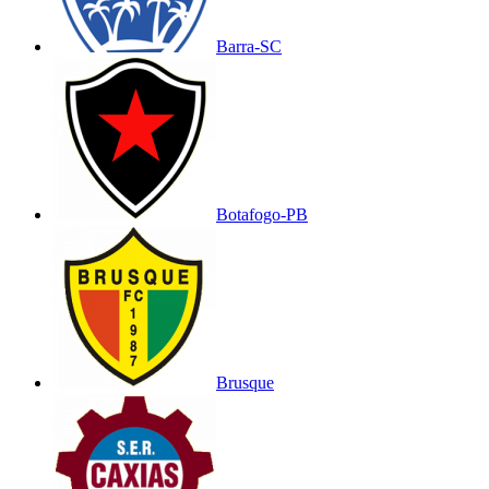
Barra-SC
Botafogo-PB
Brusque