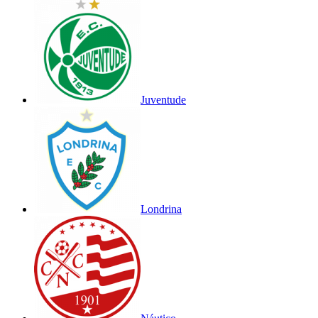
Juventude
Londrina