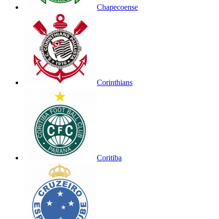
Chapecoense
Corinthians
Coritiba