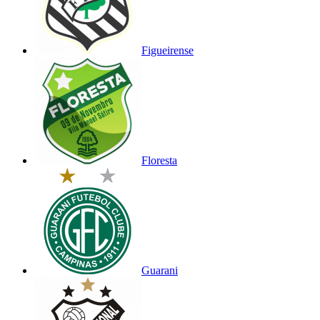
Figueirense
Floresta
Guarani