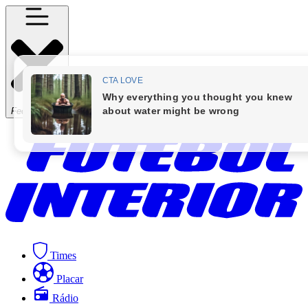
Fechar Menu
Times
Placar
Rádio