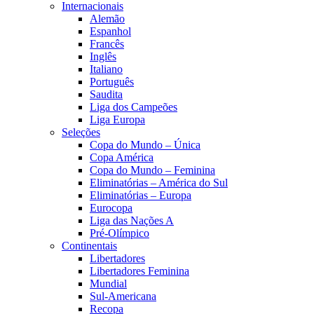
Internacionais
Alemão
Espanhol
Francês
Inglês
Italiano
Português
Saudita
Liga dos Campeões
Liga Europa
Seleções
Copa do Mundo – Única
Copa América
Copa do Mundo – Feminina
Eliminatórias – América do Sul
Eliminatórias – Europa
Eurocopa
Liga das Nações A
Pré-Olímpico
Continentais
Libertadores
Libertadores Feminina
Mundial
Sul-Americana
Recopa