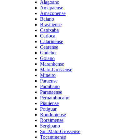
Alagoano
Amapaense
Amazonense
Baiano
Brasiliense
Capixaba
Carioca
Catarinense
Cearense
Gaúcho
Goiano
Maranhense
Mato-Grossense
Mineiro
Paraense
Paraibano
Paranaense
Pernambucano
Piauiense
Potiguar
Rondoniense
Roraimense
Sergipano
Sul-Mato-Grossense
Tocantinense