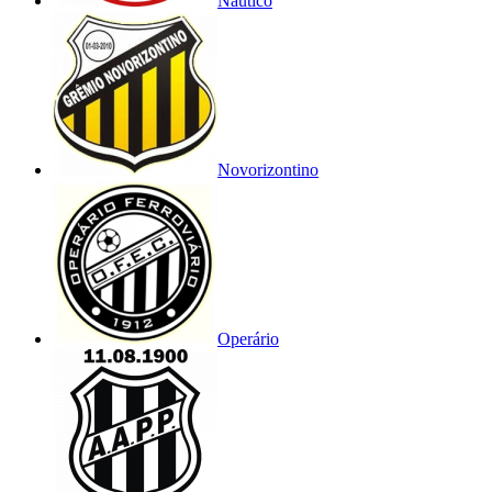
Náutico
Novorizontino
Operário