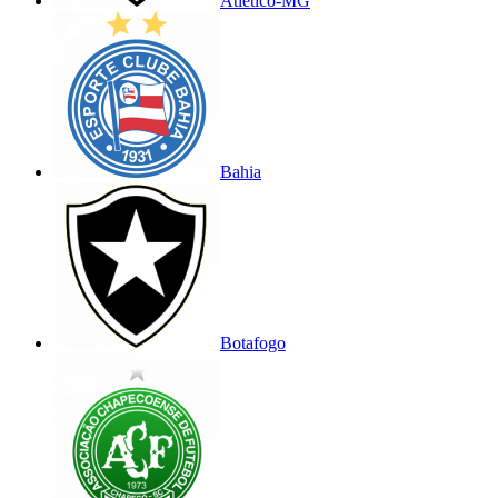
Atlético-MG
Bahia
Botafogo