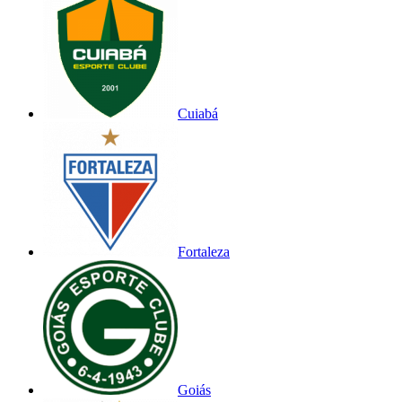
Cuiabá
Fortaleza
Goiás