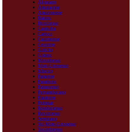
Alagoano
Amapaense
Amazonense
Baiano
Brasiliense
Capixaba
Carioca
Catarinense
Cearense
Gaúcho
Goiano
Maranhense
Mato-Grossense
Mineiro
Paraense
Paraibano
Paranaense
Pernambucano
Piauiense
Potiguar
Rondoniense
Roraimense
Sergipano
Sul-Mato-Grossense
Tocantinense