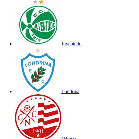
Juventude
Londrina