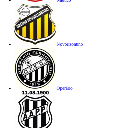
Náutico
Novorizontino
Operário