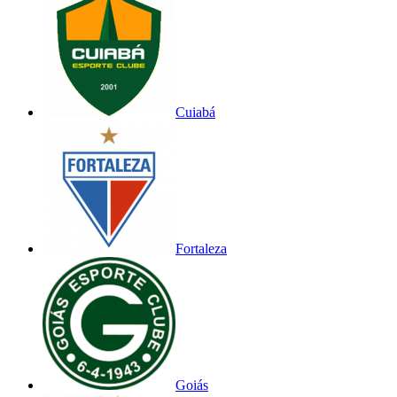
Cuiabá
Fortaleza
Goiás