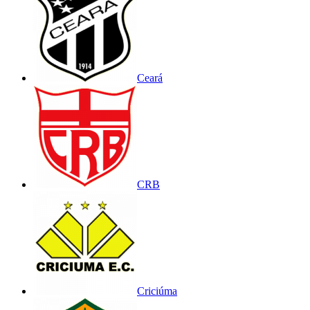
Ceará
CRB
Criciúma