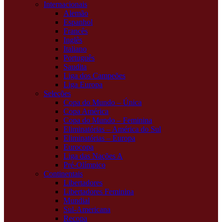
Internacionais
Alemão
Espanhol
Francês
Inglês
Italiano
Português
Saudita
Liga dos Campeões
Liga Europa
Seleções
Copa do Mundo – Única
Copa América
Copa do Mundo – Feminina
Eliminatórias – América do Sul
Eliminatórias – Europa
Eurocopa
Liga das Nações A
Pré-Olímpico
Continentais
Libertadores
Libertadores Feminina
Mundial
Sul-Americana
Recopa