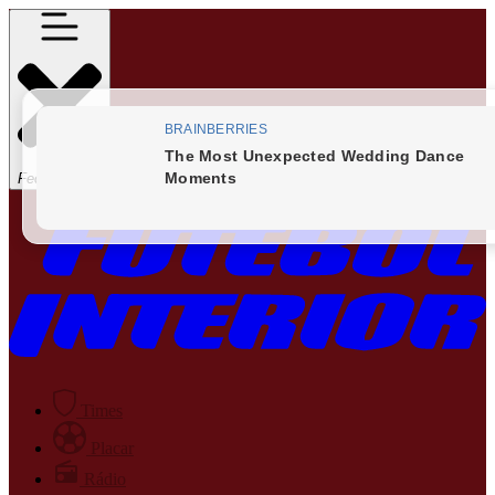
Fechar Menu
Times
Placar
Rádio