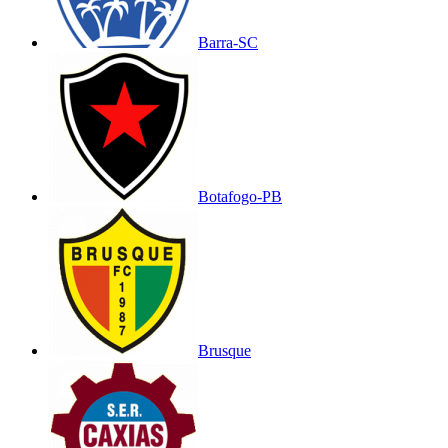
Barra-SC
Botafogo-PB
Brusque