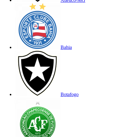
Atlético-MG
Bahia
Botafogo