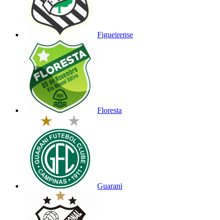
Figueirense
Floresta
Guarani