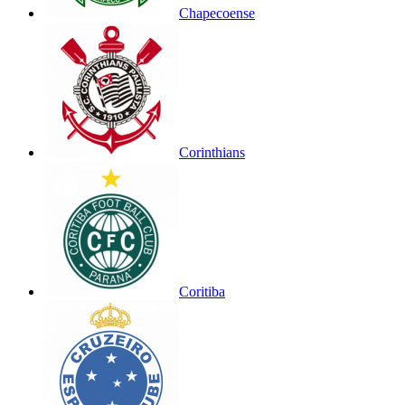
Chapecoense
Corinthians
Coritiba