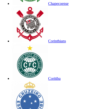
Chapecoense
Corinthians
Coritiba