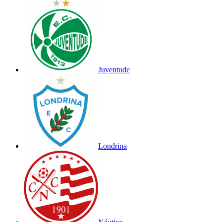
Juventude
Londrina