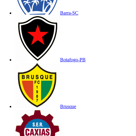
Barra-SC
Botafogo-PB
Brusque