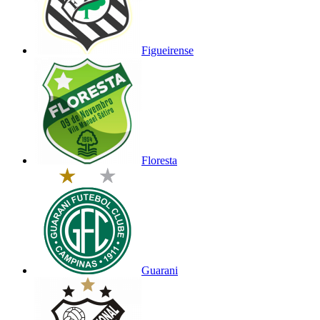
Figueirense
Floresta
Guarani