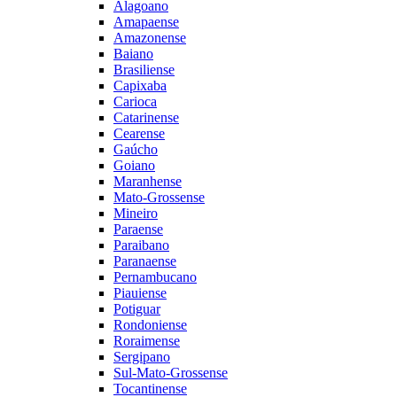
Alagoano
Amapaense
Amazonense
Baiano
Brasiliense
Capixaba
Carioca
Catarinense
Cearense
Gaúcho
Goiano
Maranhense
Mato-Grossense
Mineiro
Paraense
Paraibano
Paranaense
Pernambucano
Piauiense
Potiguar
Rondoniense
Roraimense
Sergipano
Sul-Mato-Grossense
Tocantinense