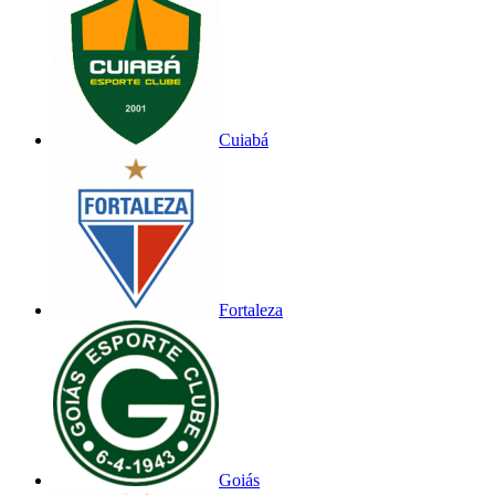
Cuiabá
Fortaleza
Goiás