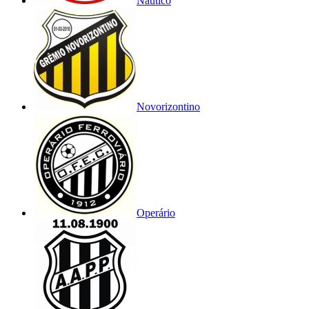
Náutico
Novorizontino
Operário