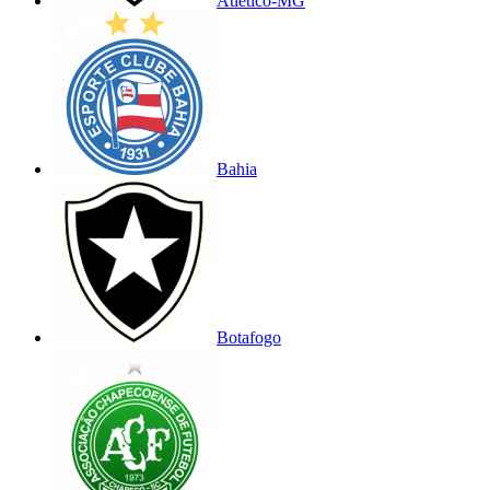
Atlético-MG
Bahia
Botafogo