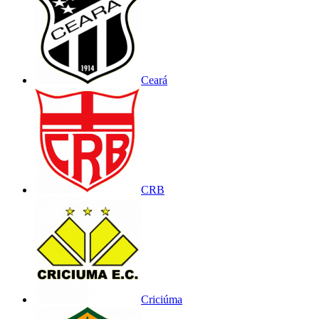
Ceará
CRB
Criciúma