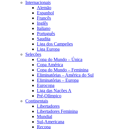
Internacionais
Alemão
Espanhol
Francês
Inglês
Italiano
Português
Saudita
Liga dos Campeões
Liga Europa
Seleções
Copa do Mundo – Única
Copa América
Copa do Mundo – Feminina
Eliminatórias – América do Sul
Eliminatórias – Europa
Eurocopa
Liga das Nações A
Pré-Olímpico
Continentais
Libertadores
Libertadores Feminina
Mundial
Sul-Americana
Recopa