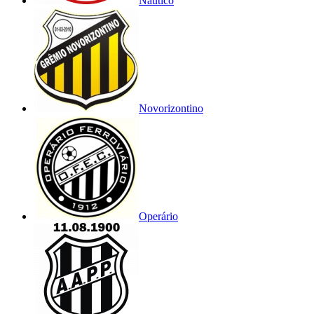
Náutico
Novorizontino
Operário