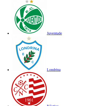
Juventude
Londrina