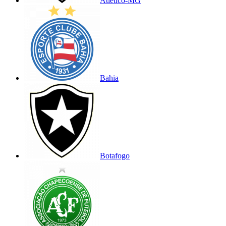
Atlético-MG
Bahia
Botafogo