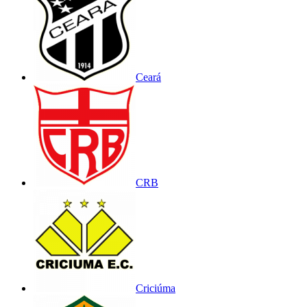
Ceará
CRB
Criciúma