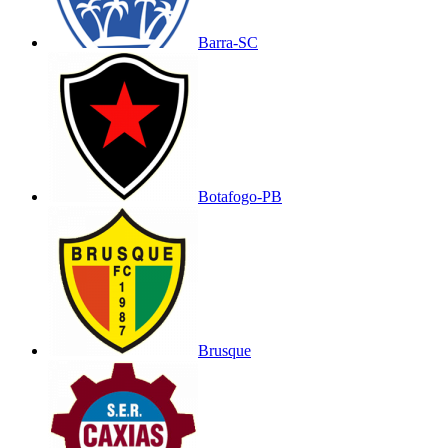
Barra-SC
Botafogo-PB
Brusque