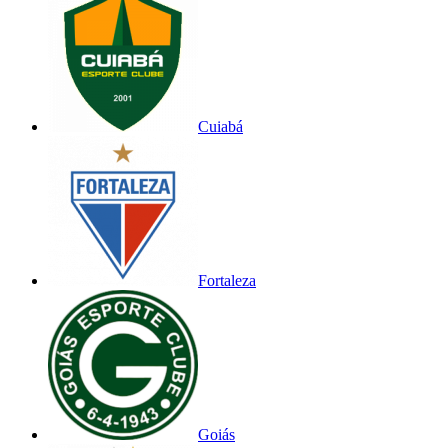
Cuiabá
Fortaleza
Goiás