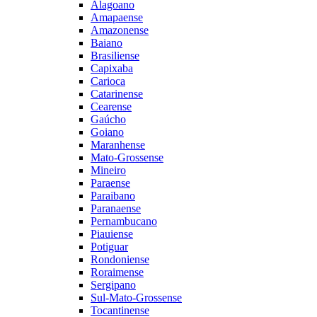
Alagoano
Amapaense
Amazonense
Baiano
Brasiliense
Capixaba
Carioca
Catarinense
Cearense
Gaúcho
Goiano
Maranhense
Mato-Grossense
Mineiro
Paraense
Paraibano
Paranaense
Pernambucano
Piauiense
Potiguar
Rondoniense
Roraimense
Sergipano
Sul-Mato-Grossense
Tocantinense