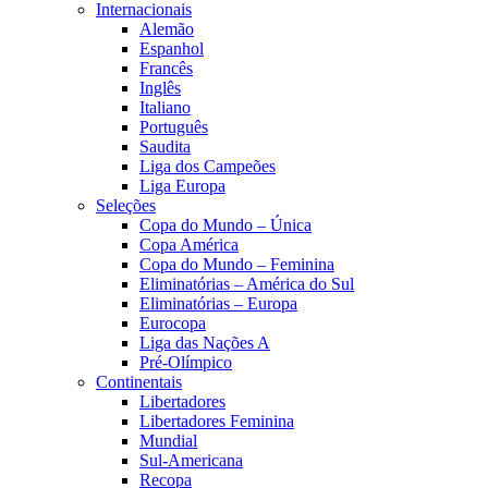
Internacionais
Alemão
Espanhol
Francês
Inglês
Italiano
Português
Saudita
Liga dos Campeões
Liga Europa
Seleções
Copa do Mundo – Única
Copa América
Copa do Mundo – Feminina
Eliminatórias – América do Sul
Eliminatórias – Europa
Eurocopa
Liga das Nações A
Pré-Olímpico
Continentais
Libertadores
Libertadores Feminina
Mundial
Sul-Americana
Recopa