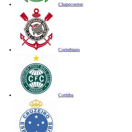
Chapecoense
Corinthians
Coritiba