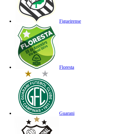
Figueirense
Floresta
Guarani