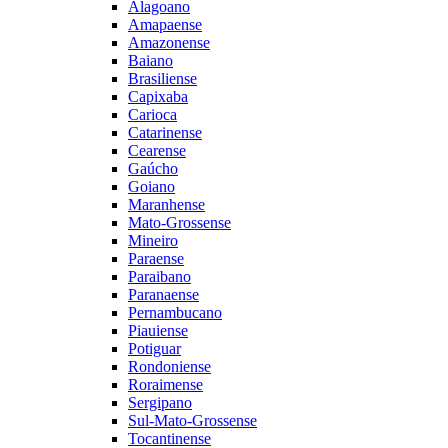
Alagoano
Amapaense
Amazonense
Baiano
Brasiliense
Capixaba
Carioca
Catarinense
Cearense
Gaúcho
Goiano
Maranhense
Mato-Grossense
Mineiro
Paraense
Paraibano
Paranaense
Pernambucano
Piauiense
Potiguar
Rondoniense
Roraimense
Sergipano
Sul-Mato-Grossense
Tocantinense