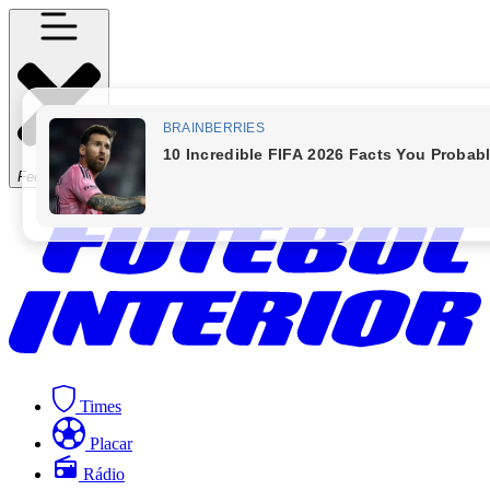
Fechar Menu
Times
Placar
Rádio