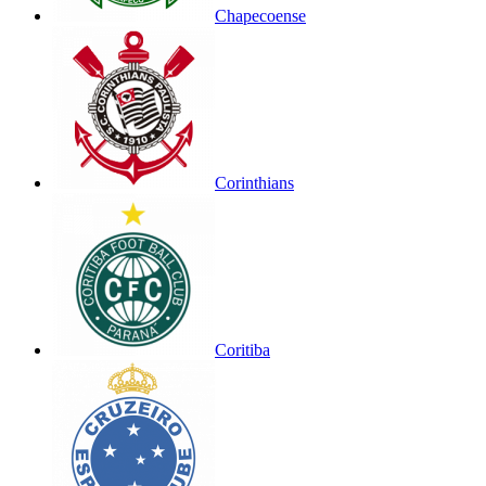
Chapecoense
Corinthians
Coritiba