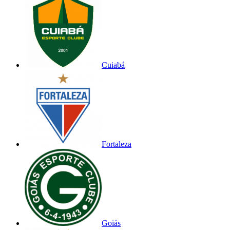
Cuiabá
Fortaleza
Goiás