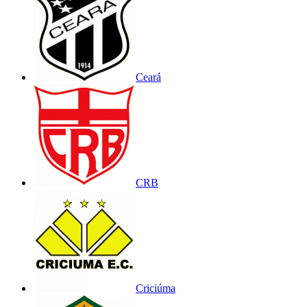
Ceará
CRB
Criciúma