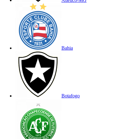
Atlético-MG
Bahia
Botafogo