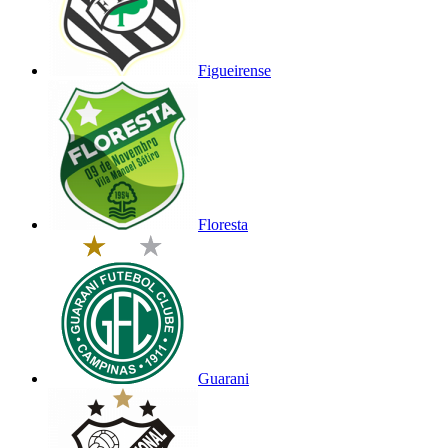
Figueirense
Floresta
Guarani