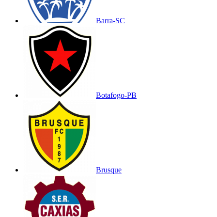
Barra-SC
Botafogo-PB
Brusque