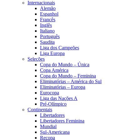
Internacionais
Alemão
Espanhol
Francês
Inglês
Italiano
Português
Saudita
Liga dos Campeões
Liga Europa
Seleções
Copa do Mundo – Única
Copa América
Copa do Mundo – Feminina
Eliminatórias – América do Sul
Eliminatórias – Europa
Eurocopa
Liga das Nações A
Pré-Olímpico
Continentais
Libertadores
Libertadores Feminina
Mundial
Sul-Americana
Recopa