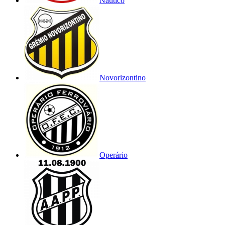
Náutico
Novorizontino
Operário