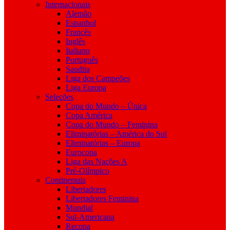
Internacionais
Alemão
Espanhol
Francês
Inglês
Italiano
Português
Saudita
Liga dos Campeões
Liga Europa
Seleções
Copa do Mundo – Única
Copa América
Copa do Mundo – Feminina
Eliminatórias – América do Sul
Eliminatórias – Europa
Eurocopa
Liga das Nações A
Pré-Olímpico
Continentais
Libertadores
Libertadores Feminina
Mundial
Sul-Americana
Recopa