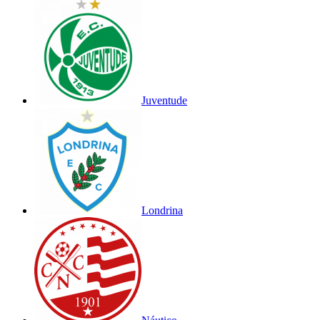
Juventude
Londrina