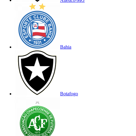
Atlético-MG
Bahia
Botafogo