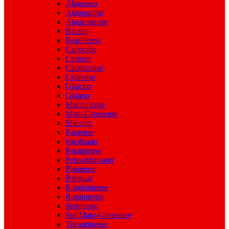
Alagoano
Amapaense
Amazonense
Baiano
Brasiliense
Capixaba
Carioca
Catarinense
Cearense
Gaúcho
Goiano
Maranhense
Mato-Grossense
Mineiro
Paraense
Paraibano
Paranaense
Pernambucano
Piauiense
Potiguar
Rondoniense
Roraimense
Sergipano
Sul-Mato-Grossense
Tocantinense