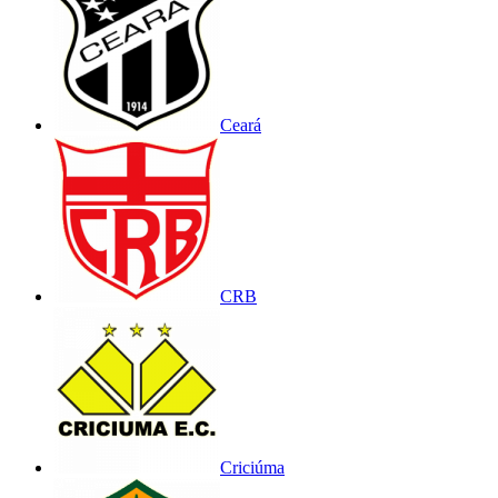
Ceará
CRB
Criciúma