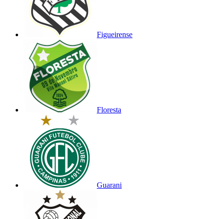
Figueirense
Floresta
Guarani