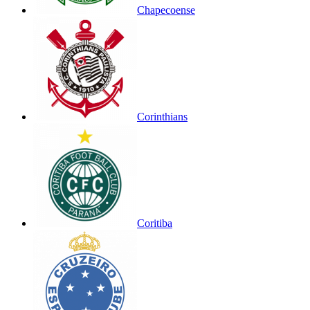
Chapecoense
Corinthians
Coritiba