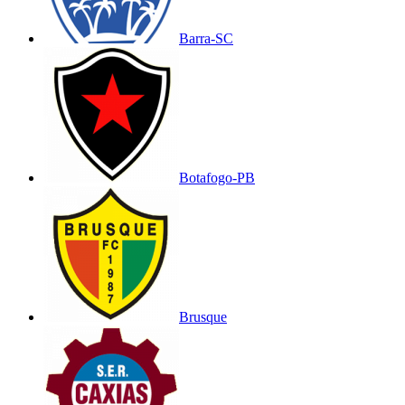
Barra-SC
Botafogo-PB
Brusque