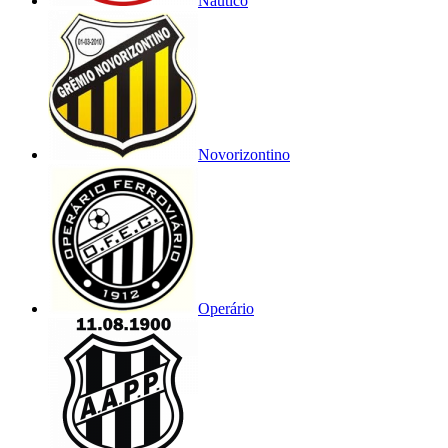
Náutico
Novorizontino
Operário