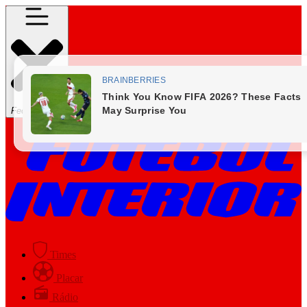
Fechar Menu
Times
Placar
Rádio