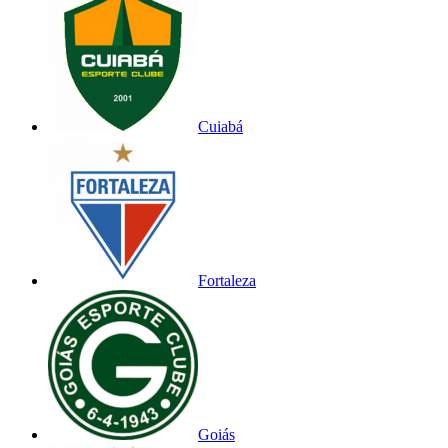
Cuiabá
Fortaleza
Goiás