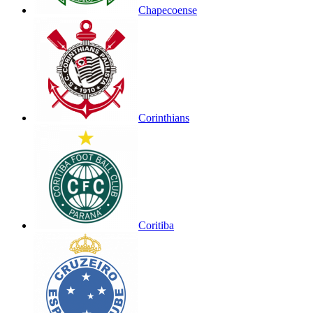
Chapecoense
Corinthians
Coritiba