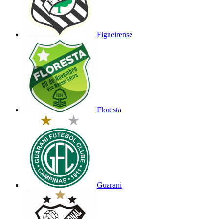
Figueirense
Floresta
Guarani