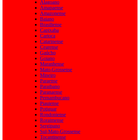
Alagoano
Amapaense
Amazonense
Baiano
Brasiliense
Capixaba
Carioca
Catarinense
Cearense
Gaúcho
Goiano
Maranhense
Mato-Grossense
Mineiro
Paraense
Paraibano
Paranaense
Pernambucano
Piauiense
Potiguar
Rondoniense
Roraimense
Sergipano
Sul-Mato-Grossense
Tocantinense