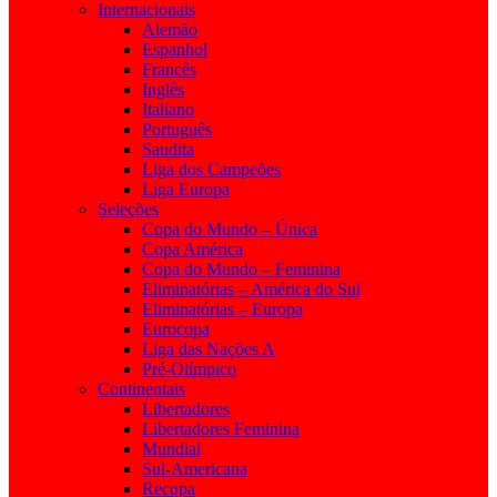
Internacionais
Alemão
Espanhol
Francês
Inglês
Italiano
Português
Saudita
Liga dos Campeões
Liga Europa
Seleções
Copa do Mundo – Única
Copa América
Copa do Mundo – Feminina
Eliminatórias – América do Sul
Eliminatórias – Europa
Eurocopa
Liga das Nações A
Pré-Olímpico
Continentais
Libertadores
Libertadores Feminina
Mundial
Sul-Americana
Recopa