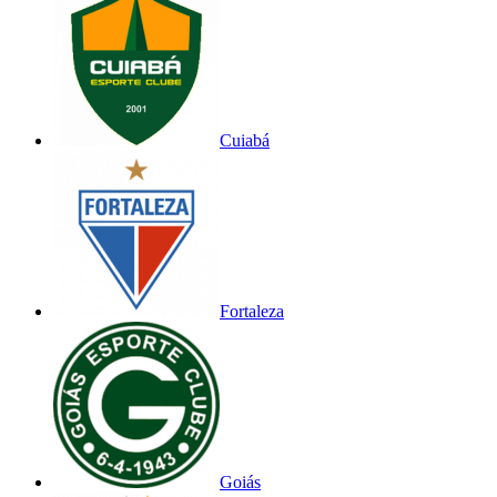
Cuiabá
Fortaleza
Goiás