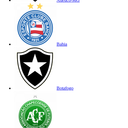
Atlético-MG
Bahia
Botafogo