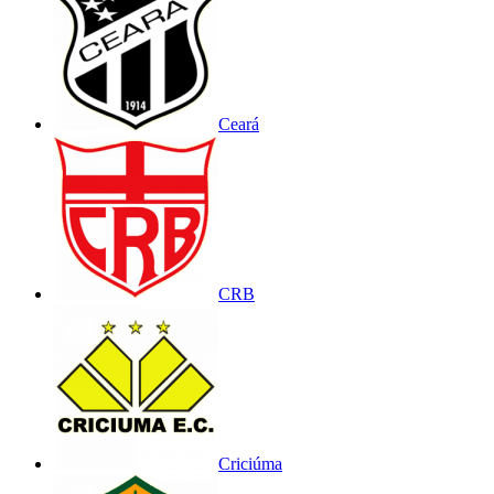
Ceará
CRB
Criciúma