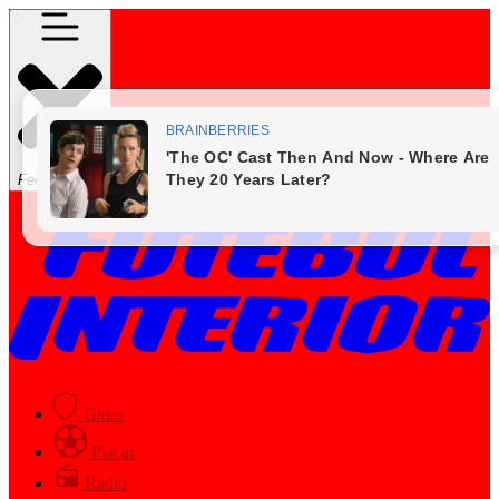
Fechar Menu
Times
Placar
Rádio