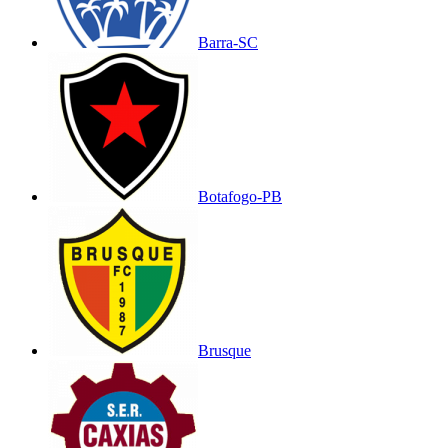
Barra-SC
Botafogo-PB
Brusque