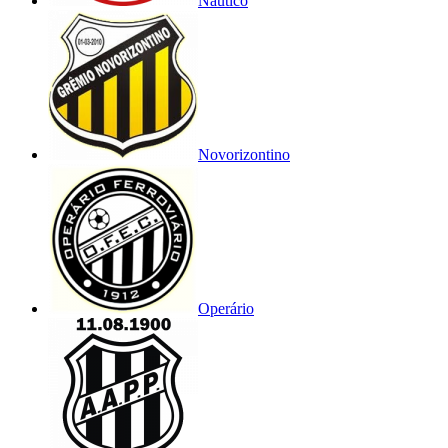
Náutico
Novorizontino
Operário