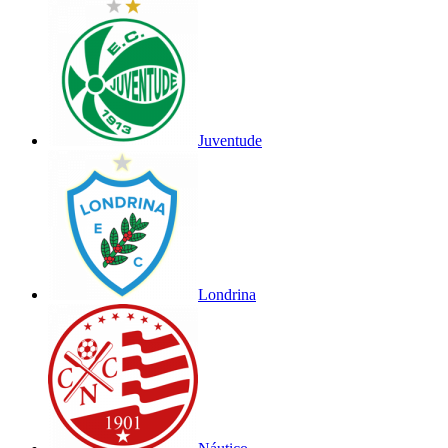
Juventude
Londrina