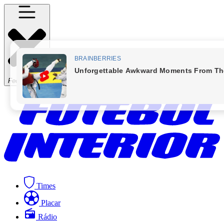
Fechar Menu
Times
Placar
Rádio