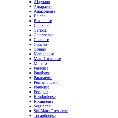
Alagoano
Amapaense
Amazonense
Baiano
Brasiliense
Capixaba
Carioca
Catarinense
Cearense
Gaúcho
Goiano
Maranhense
Mato-Grossense
Mineiro
Paraense
Paraibano
Paranaense
Pernambucano
Piauiense
Potiguar
Rondoniense
Roraimense
Sergipano
Sul-Mato-Grossense
Tocantinense