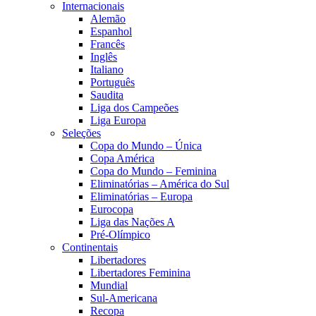
Internacionais
Alemão
Espanhol
Francês
Inglês
Italiano
Português
Saudita
Liga dos Campeões
Liga Europa
Seleções
Copa do Mundo – Única
Copa América
Copa do Mundo – Feminina
Eliminatórias – América do Sul
Eliminatórias – Europa
Eurocopa
Liga das Nações A
Pré-Olímpico
Continentais
Libertadores
Libertadores Feminina
Mundial
Sul-Americana
Recopa