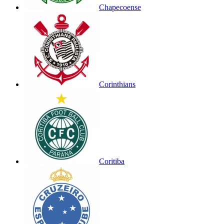
Chapecoense
Corinthians
Coritiba