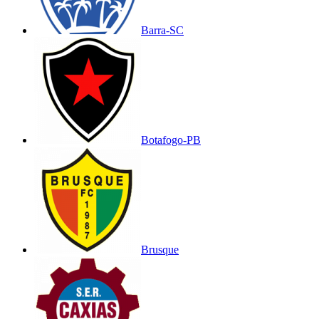
Barra-SC
Botafogo-PB
Brusque