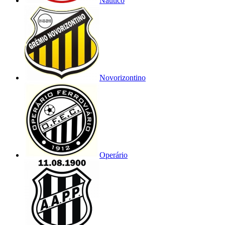
Náutico
Novorizontino
Operário