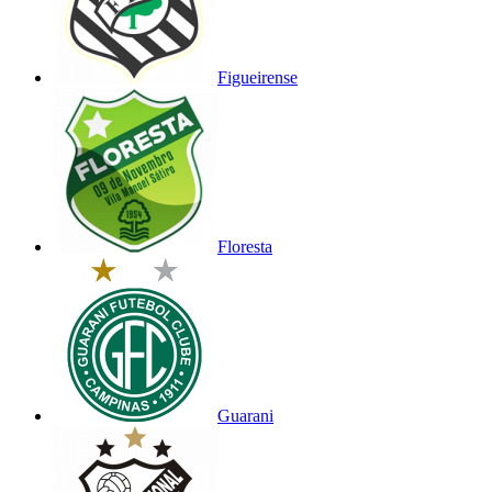
Figueirense
Floresta
Guarani