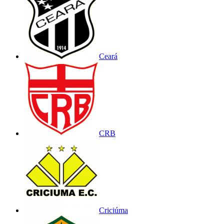
Ceará
CRB
Criciúma