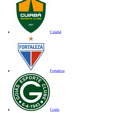
Cuiabá
Fortaleza
Goiás