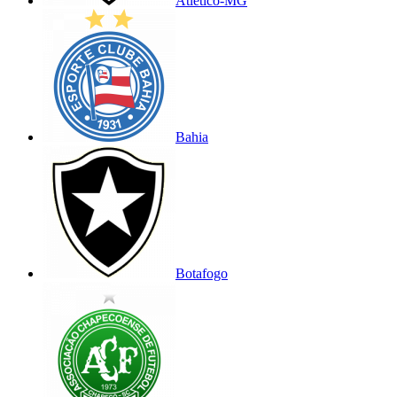
Atlético-MG
Bahia
Botafogo