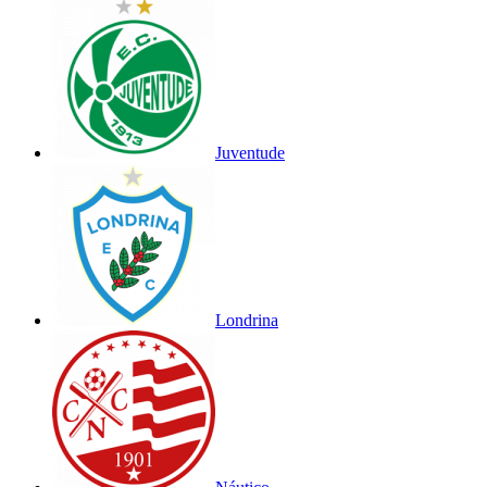
Juventude
Londrina