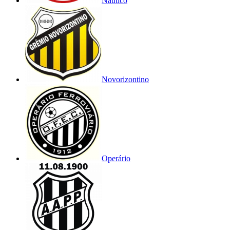
Náutico
Novorizontino
Operário