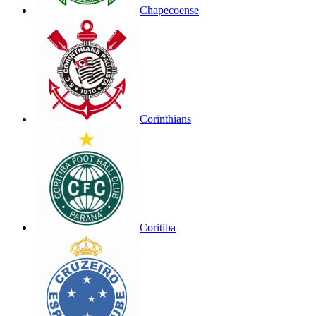
Chapecoense
Corinthians
Coritiba