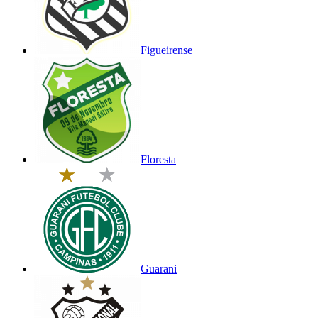
Figueirense
Floresta
Guarani