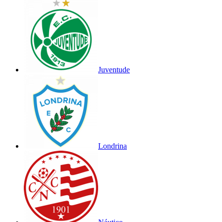
Juventude
Londrina