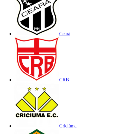
Ceará
CRB
Criciúma