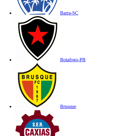
Barra-SC
Botafogo-PB
Brusque