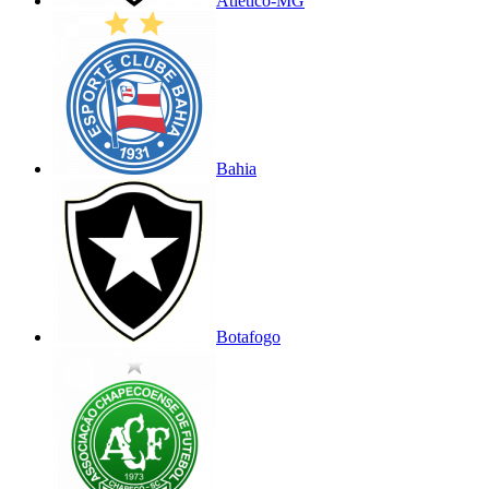
Atlético-MG
Bahia
Botafogo