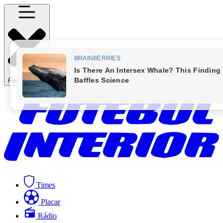
Fechar Menu
Times
Placar
Rádio