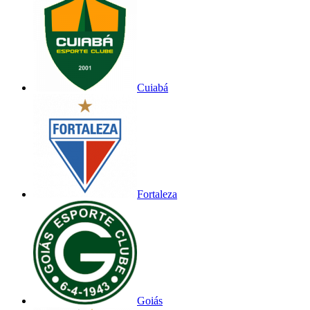
Cuiabá
Fortaleza
Goiás