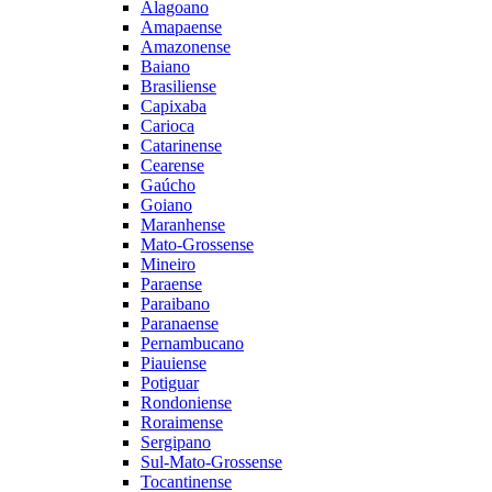
Alagoano
Amapaense
Amazonense
Baiano
Brasiliense
Capixaba
Carioca
Catarinense
Cearense
Gaúcho
Goiano
Maranhense
Mato-Grossense
Mineiro
Paraense
Paraibano
Paranaense
Pernambucano
Piauiense
Potiguar
Rondoniense
Roraimense
Sergipano
Sul-Mato-Grossense
Tocantinense