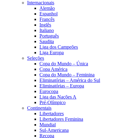
Internacionais
Alemão
Espanhol
Francês
Inglês
Italiano
Português
Saudita
Liga dos Campeões
Liga Europa
Seleções
Copa do Mundo – Única
Copa América
Copa do Mundo – Feminina
Eliminatórias – América do Sul
Eliminatórias – Europa
Eurocopa
Liga das Nações A
Pré-Olímpico
Continentais
Libertadores
Libertadores Feminina
Mundial
Sul-Americana
Recopa