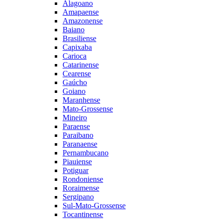
Alagoano
Amapaense
Amazonense
Baiano
Brasiliense
Capixaba
Carioca
Catarinense
Cearense
Gaúcho
Goiano
Maranhense
Mato-Grossense
Mineiro
Paraense
Paraibano
Paranaense
Pernambucano
Piauiense
Potiguar
Rondoniense
Roraimense
Sergipano
Sul-Mato-Grossense
Tocantinense