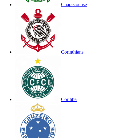
Chapecoense
Corinthians
Coritiba