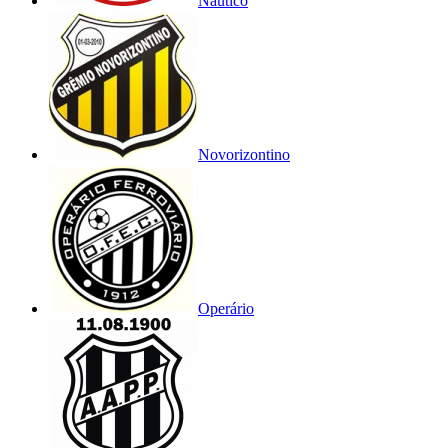
Náutico
Novorizontino
Operário