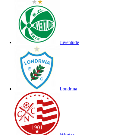
Juventude
Londrina