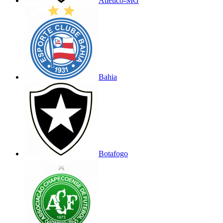
Atlético-MG
Bahia
Botafogo