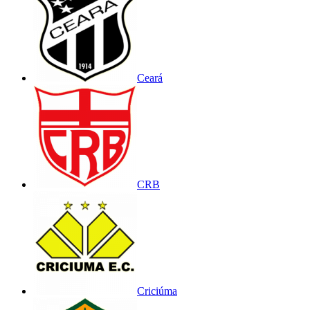
Ceará
CRB
Criciúma