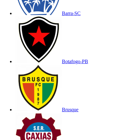
Barra-SC
Botafogo-PB
Brusque