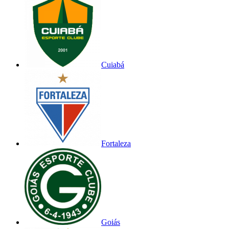
Cuiabá
Fortaleza
Goiás