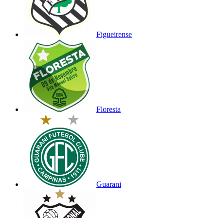
Figueirense
Floresta
Guarani