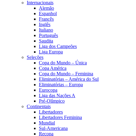
Internacionais
Alemão
Espanhol
Francês
Inglês
Italiano
Português
Saudita
Liga dos Campeões
Liga Europa
Seleções
Copa do Mundo – Única
Copa América
Copa do Mundo – Feminina
Eliminatórias – América do Sul
Eliminatórias – Europa
Eurocopa
Liga das Nações A
Pré-Olímpico
Continentais
Libertadores
Libertadores Feminina
Mundial
Sul-Americana
Recopa