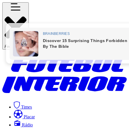
Fechar Menu
Times
Placar
Rádio