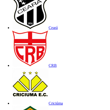
Ceará
CRB
Criciúma