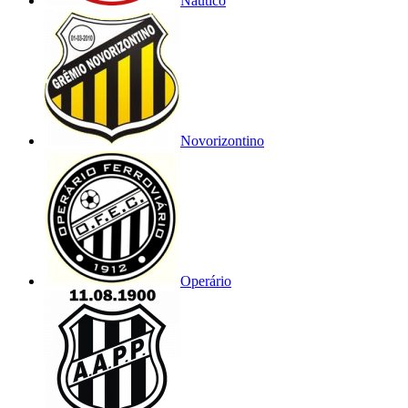
Náutico
Novorizontino
Operário