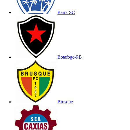
Barra-SC
Botafogo-PB
Brusque