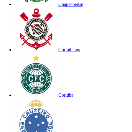
Chapecoense
Corinthians
Coritiba