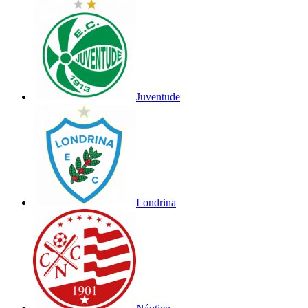
Juventude
Londrina