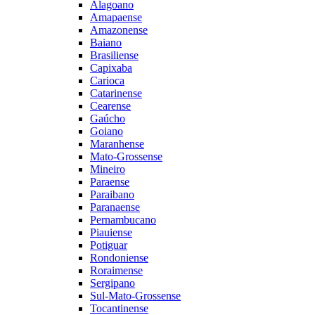
Alagoano
Amapaense
Amazonense
Baiano
Brasiliense
Capixaba
Carioca
Catarinense
Cearense
Gaúcho
Goiano
Maranhense
Mato-Grossense
Mineiro
Paraense
Paraibano
Paranaense
Pernambucano
Piauiense
Potiguar
Rondoniense
Roraimense
Sergipano
Sul-Mato-Grossense
Tocantinense