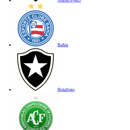
Atlético-MG
Bahia
Botafogo