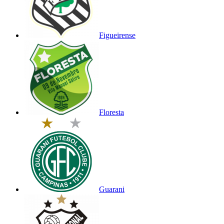
Figueirense
Floresta
Guarani