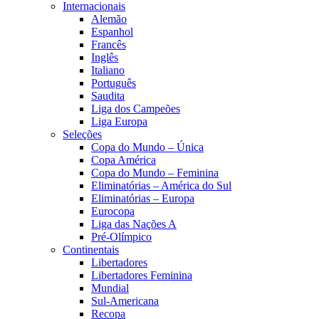
Internacionais
Alemão
Espanhol
Francês
Inglês
Italiano
Português
Saudita
Liga dos Campeões
Liga Europa
Seleções
Copa do Mundo – Única
Copa América
Copa do Mundo – Feminina
Eliminatórias – América do Sul
Eliminatórias – Europa
Eurocopa
Liga das Nações A
Pré-Olímpico
Continentais
Libertadores
Libertadores Feminina
Mundial
Sul-Americana
Recopa