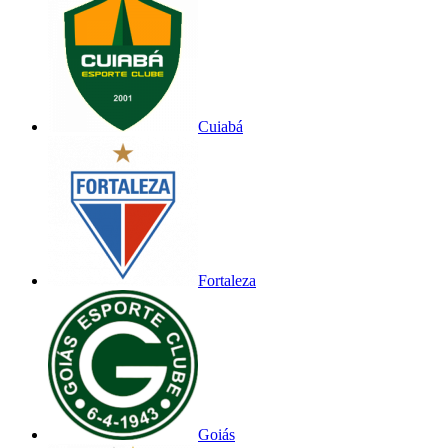
Cuiabá
Fortaleza
Goiás