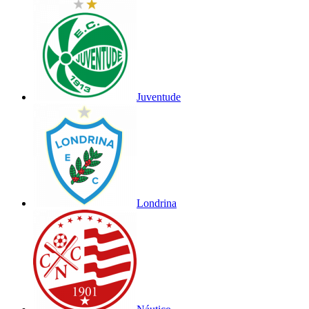
Juventude
Londrina