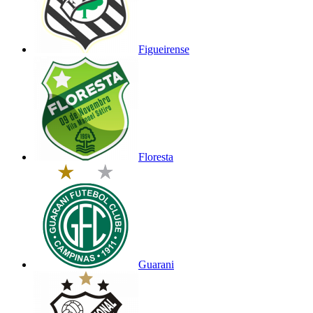
Figueirense
Floresta
Guarani