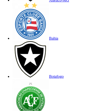
Atlético-MG
Bahia
Botafogo