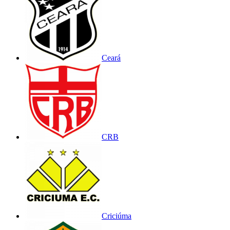
Ceará
CRB
Criciúma