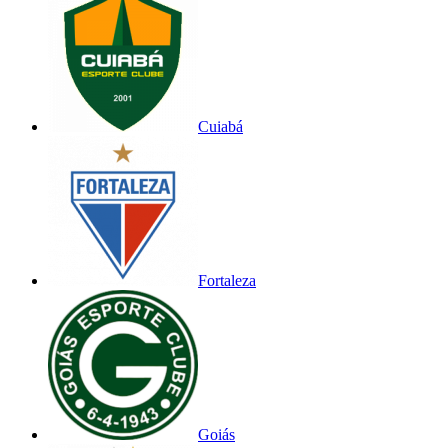
Cuiabá
Fortaleza
Goiás