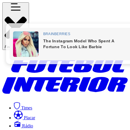
Fechar Menu
Times
Placar
Rádio