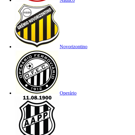
Náutico
Novorizontino
Operário