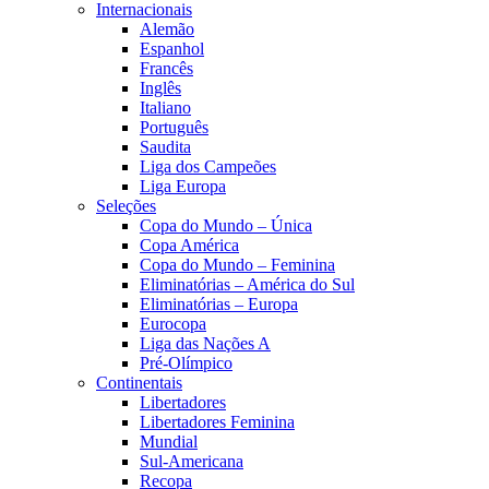
Internacionais
Alemão
Espanhol
Francês
Inglês
Italiano
Português
Saudita
Liga dos Campeões
Liga Europa
Seleções
Copa do Mundo – Única
Copa América
Copa do Mundo – Feminina
Eliminatórias – América do Sul
Eliminatórias – Europa
Eurocopa
Liga das Nações A
Pré-Olímpico
Continentais
Libertadores
Libertadores Feminina
Mundial
Sul-Americana
Recopa