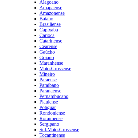
Alagoano
Amapaense
Amazonense
Baiano
Brasiliense
Capixaba
Carioca
Catarinense
Cearense
Gaúcho
Goiano
Maranhense
Mato-Grossense
Mineiro
Paraense
Paraibano
Paranaense
Pernambucano
Piauiense
Potiguar
Rondoniense
Roraimense
Sergipano
Sul-Mato-Grossense
Tocantinense