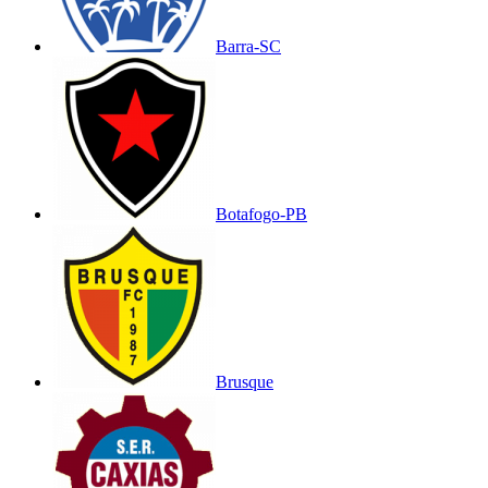
Barra-SC
Botafogo-PB
Brusque