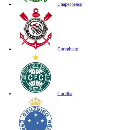
Chapecoense
Corinthians
Coritiba