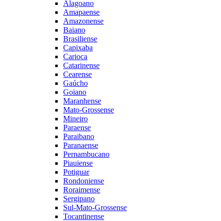
Alagoano
Amapaense
Amazonense
Baiano
Brasiliense
Capixaba
Carioca
Catarinense
Cearense
Gaúcho
Goiano
Maranhense
Mato-Grossense
Mineiro
Paraense
Paraibano
Paranaense
Pernambucano
Piauiense
Potiguar
Rondoniense
Roraimense
Sergipano
Sul-Mato-Grossense
Tocantinense