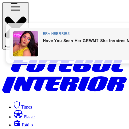
Fechar Menu
Times
Placar
Rádio