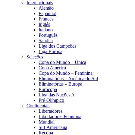
Internacionais
Alemão
Espanhol
Francês
Inglês
Italiano
Português
Saudita
Liga dos Campeões
Liga Europa
Seleções
Copa do Mundo – Única
Copa América
Copa do Mundo – Feminina
Eliminatórias – América do Sul
Eliminatórias – Europa
Eurocopa
Liga das Nações A
Pré-Olímpico
Continentais
Libertadores
Libertadores Feminina
Mundial
Sul-Americana
Recopa