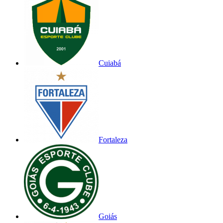
Cuiabá
Fortaleza
Goiás