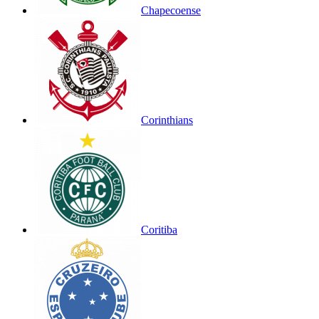
Chapecoense
Corinthians
Coritiba