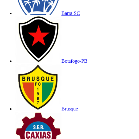
Barra-SC
Botafogo-PB
Brusque