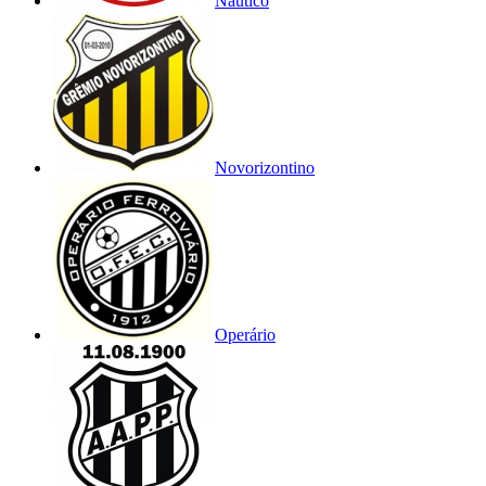
Náutico
Novorizontino
Operário