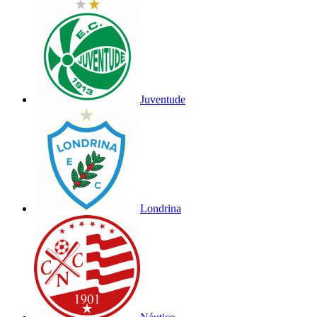
Juventude
Londrina