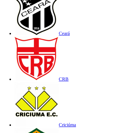
Ceará
CRB
Criciúma