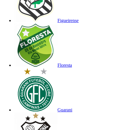
Figueirense
Floresta
Guarani