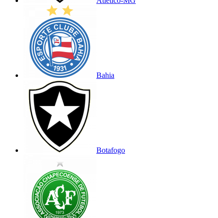
Atlético-MG
Bahia
Botafogo