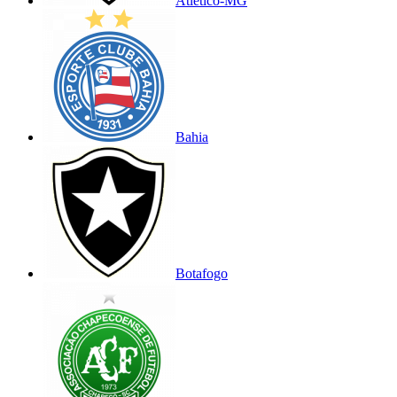
Atlético-MG
Bahia
Botafogo