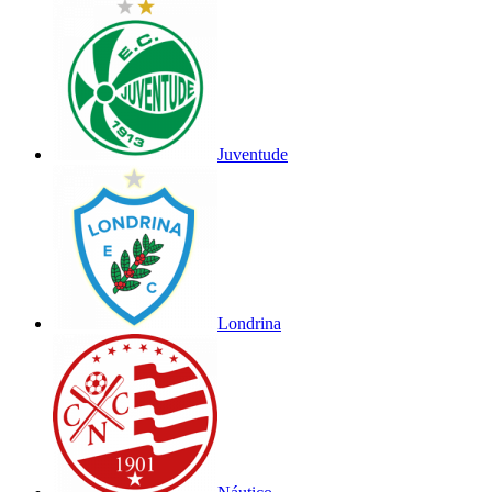
Juventude
Londrina