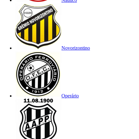
Náutico
Novorizontino
Operário