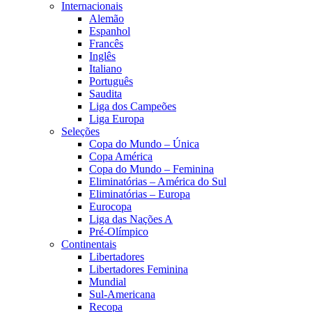
Internacionais
Alemão
Espanhol
Francês
Inglês
Italiano
Português
Saudita
Liga dos Campeões
Liga Europa
Seleções
Copa do Mundo – Única
Copa América
Copa do Mundo – Feminina
Eliminatórias – América do Sul
Eliminatórias – Europa
Eurocopa
Liga das Nações A
Pré-Olímpico
Continentais
Libertadores
Libertadores Feminina
Mundial
Sul-Americana
Recopa