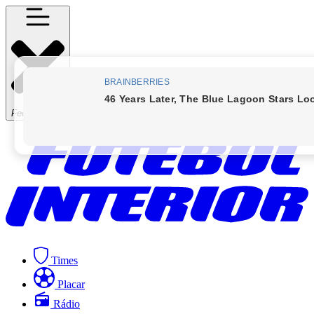
Fechar Menu
Times
Placar
Rádio