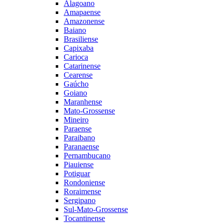
Alagoano
Amapaense
Amazonense
Baiano
Brasiliense
Capixaba
Carioca
Catarinense
Cearense
Gaúcho
Goiano
Maranhense
Mato-Grossense
Mineiro
Paraense
Paraibano
Paranaense
Pernambucano
Piauiense
Potiguar
Rondoniense
Roraimense
Sergipano
Sul-Mato-Grossense
Tocantinense