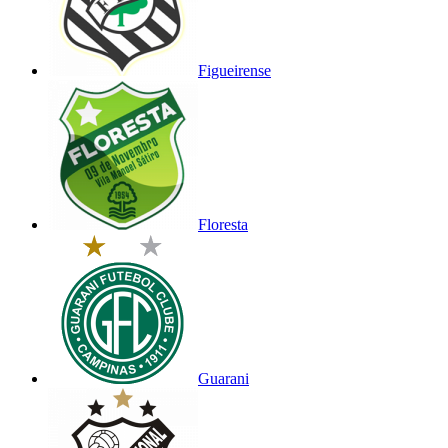
Figueirense
Floresta
Guarani