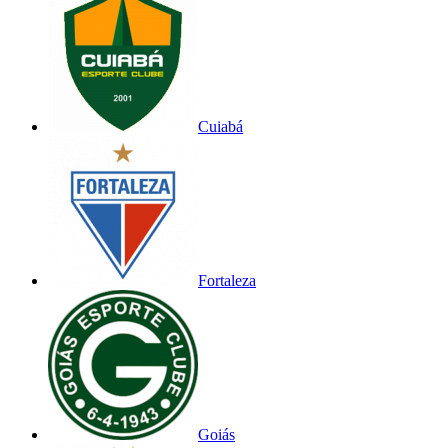
Cuiabá
Fortaleza
Goiás