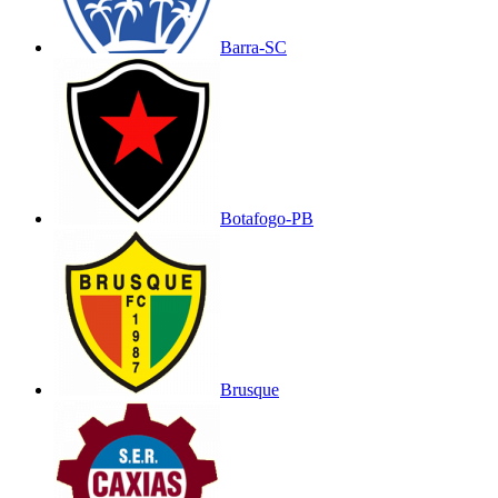
Barra-SC
Botafogo-PB
Brusque