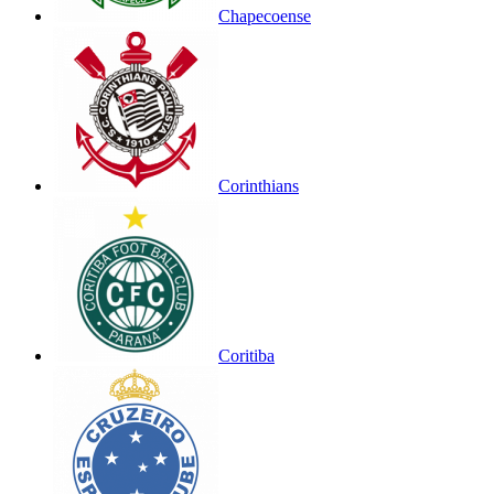
Chapecoense
Corinthians
Coritiba