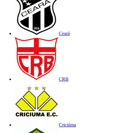
Ceará
CRB
Criciúma