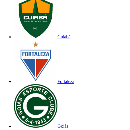
Cuiabá
Fortaleza
Goiás