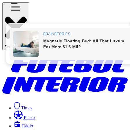
Fechar Menu
Times
Placar
Rádio