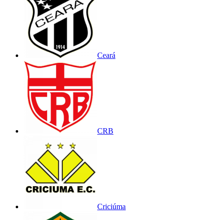
Ceará
CRB
Criciúma