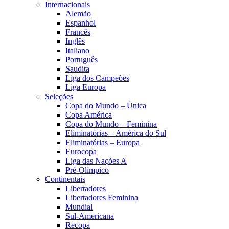
Internacionais
Alemão
Espanhol
Francês
Inglês
Italiano
Português
Saudita
Liga dos Campeões
Liga Europa
Seleções
Copa do Mundo – Única
Copa América
Copa do Mundo – Feminina
Eliminatórias – América do Sul
Eliminatórias – Europa
Eurocopa
Liga das Nações A
Pré-Olímpico
Continentais
Libertadores
Libertadores Feminina
Mundial
Sul-Americana
Recopa