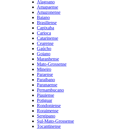
Alagoano
Amapaense
Amazonense
Baiano
Brasiliense
Capixaba
Carioca
Catarinense
Cearense
Gaúcho
Goiano
Maranhense
Mato-Grossense
Mineiro
Paraense
Paraibano
Paranaense
Pernambucano
Piauiense
Potiguar
Rondoniense
Roraimense
Sergipano
Sul-Mato-Grossense
Tocantinense