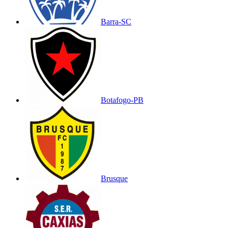
Barra-SC
Botafogo-PB
Brusque