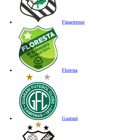
Figueirense
Floresta
Guarani