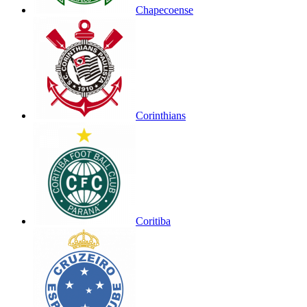
Chapecoense
Corinthians
Coritiba