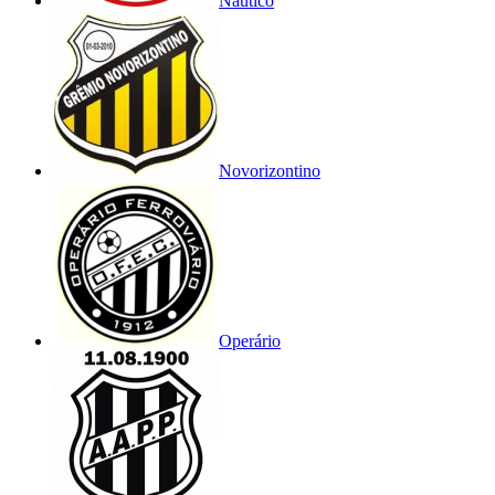
Náutico
Novorizontino
Operário