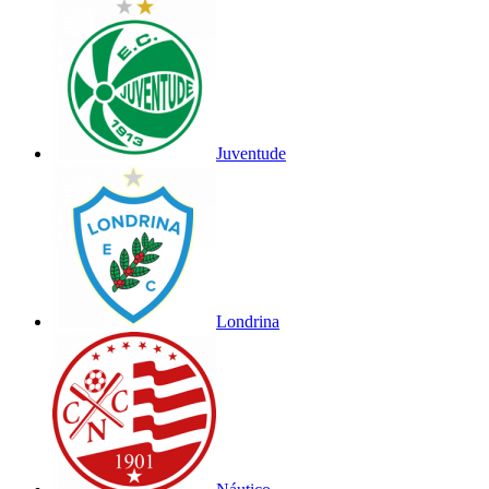
Juventude
Londrina