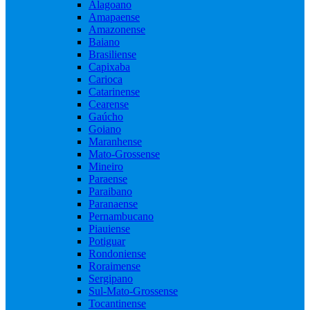
Alagoano
Amapaense
Amazonense
Baiano
Brasiliense
Capixaba
Carioca
Catarinense
Cearense
Gaúcho
Goiano
Maranhense
Mato-Grossense
Mineiro
Paraense
Paraibano
Paranaense
Pernambucano
Piauiense
Potiguar
Rondoniense
Roraimense
Sergipano
Sul-Mato-Grossense
Tocantinense