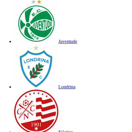
Juventude
Londrina