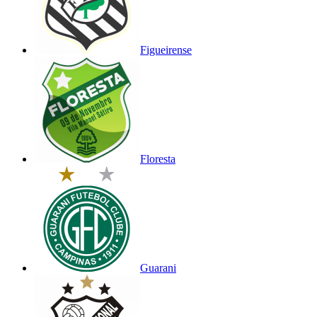
Figueirense
Floresta
Guarani