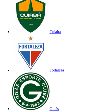
Cuiabá
Fortaleza
Goiás