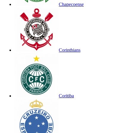
Chapecoense
Corinthians
Coritiba