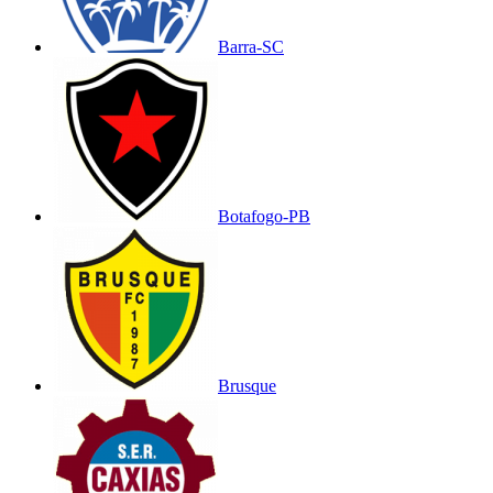
Barra-SC
Botafogo-PB
Brusque