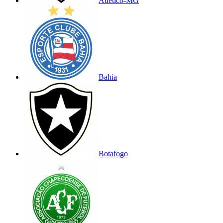
Atlético-MG
Bahia
Botafogo