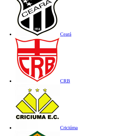
Ceará
CRB
Criciúma