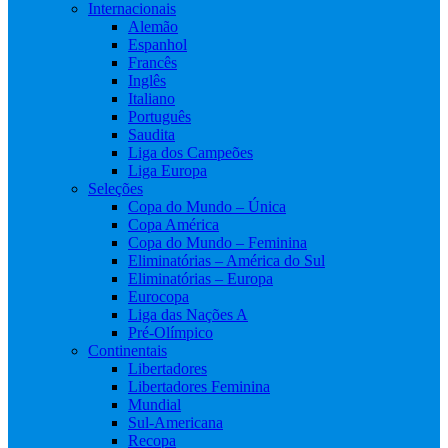
Internacionais
Alemão
Espanhol
Francês
Inglês
Italiano
Português
Saudita
Liga dos Campeões
Liga Europa
Seleções
Copa do Mundo – Única
Copa América
Copa do Mundo – Feminina
Eliminatórias – América do Sul
Eliminatórias – Europa
Eurocopa
Liga das Nações A
Pré-Olímpico
Continentais
Libertadores
Libertadores Feminina
Mundial
Sul-Americana
Recopa