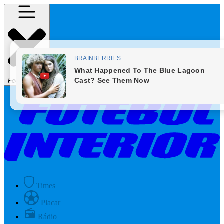
Fechar Menu
Times
Placar
Rádio