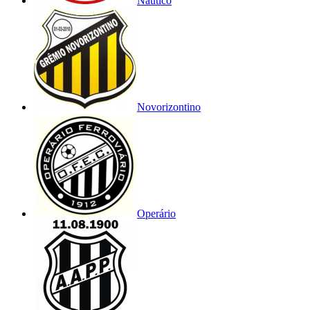
Náutico
Novorizontino
Operário