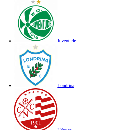
Juventude
Londrina