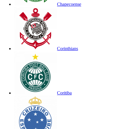
Chapecoense
Corinthians
Coritiba