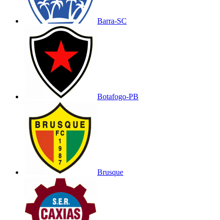
Barra-SC
Botafogo-PB
Brusque