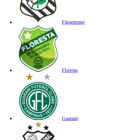
Figueirense
Floresta
Guarani