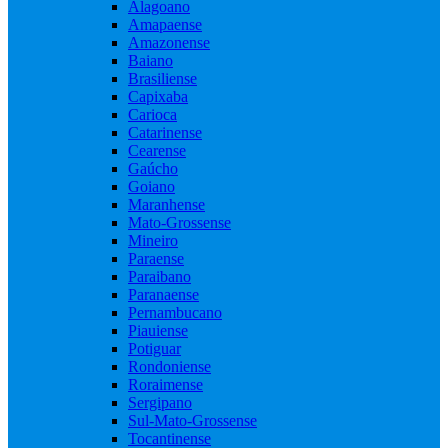
Alagoano
Amapaense
Amazonense
Baiano
Brasiliense
Capixaba
Carioca
Catarinense
Cearense
Gaúcho
Goiano
Maranhense
Mato-Grossense
Mineiro
Paraense
Paraibano
Paranaense
Pernambucano
Piauiense
Potiguar
Rondoniense
Roraimense
Sergipano
Sul-Mato-Grossense
Tocantinense