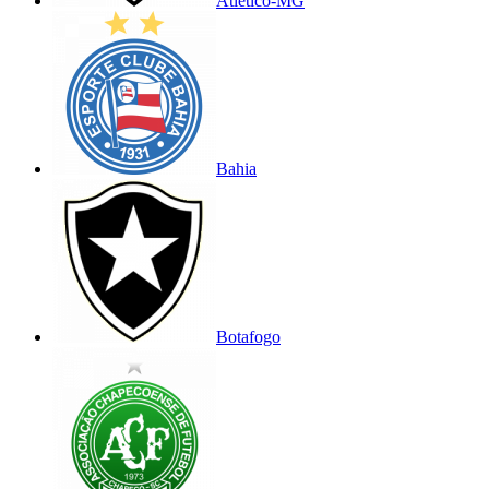
Atlético-MG
Bahia
Botafogo