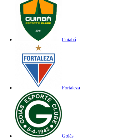
Cuiabá
Fortaleza
Goiás