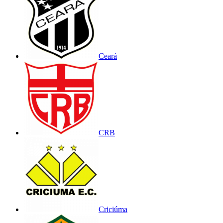
Ceará
CRB
Criciúma