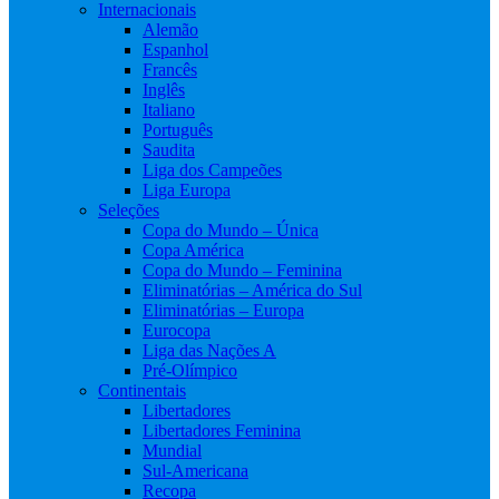
Internacionais
Alemão
Espanhol
Francês
Inglês
Italiano
Português
Saudita
Liga dos Campeões
Liga Europa
Seleções
Copa do Mundo – Única
Copa América
Copa do Mundo – Feminina
Eliminatórias – América do Sul
Eliminatórias – Europa
Eurocopa
Liga das Nações A
Pré-Olímpico
Continentais
Libertadores
Libertadores Feminina
Mundial
Sul-Americana
Recopa