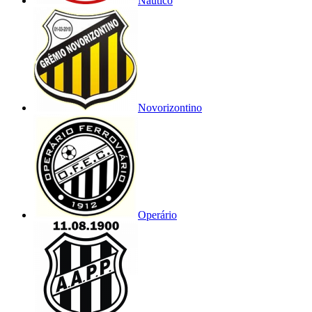
Náutico
Novorizontino
Operário