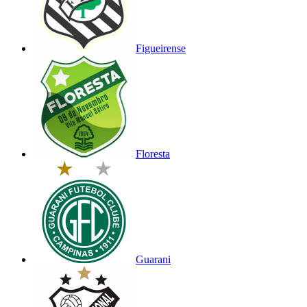
Figueirense
Floresta
Guarani