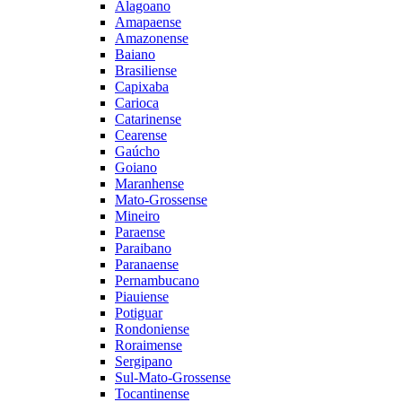
Alagoano
Amapaense
Amazonense
Baiano
Brasiliense
Capixaba
Carioca
Catarinense
Cearense
Gaúcho
Goiano
Maranhense
Mato-Grossense
Mineiro
Paraense
Paraibano
Paranaense
Pernambucano
Piauiense
Potiguar
Rondoniense
Roraimense
Sergipano
Sul-Mato-Grossense
Tocantinense