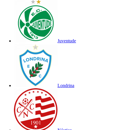
Juventude
Londrina