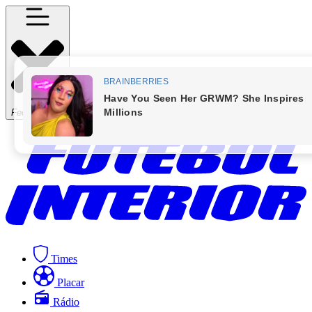
Fechar Menu
Times
Placar
Rádio