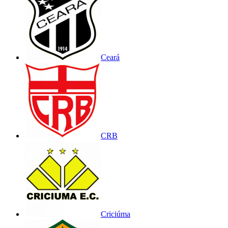
Ceará
CRB
Criciúma