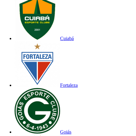
Cuiabá
Fortaleza
Goiás