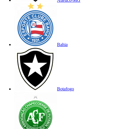
Atlético-MG
Bahia
Botafogo