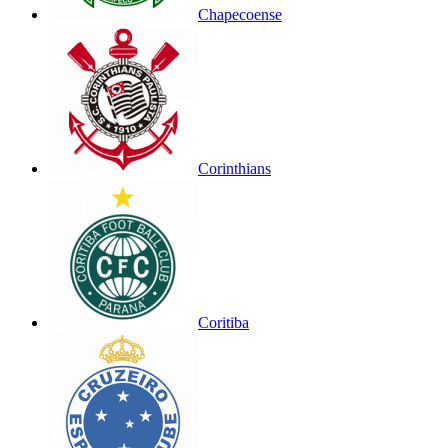
Chapecoense
Corinthians
Coritiba