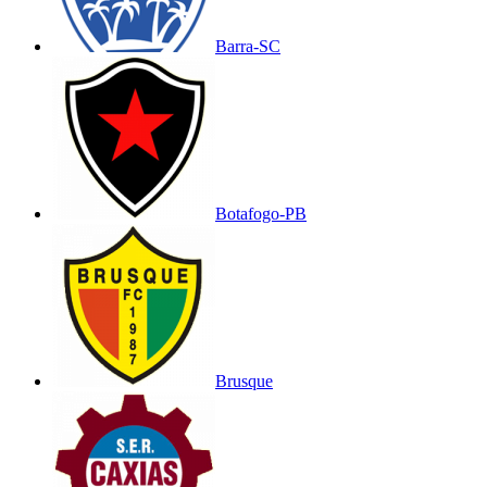
Barra-SC
Botafogo-PB
Brusque