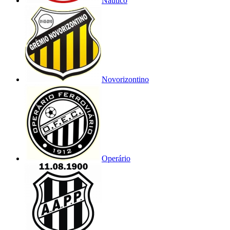
Náutico
Novorizontino
Operário