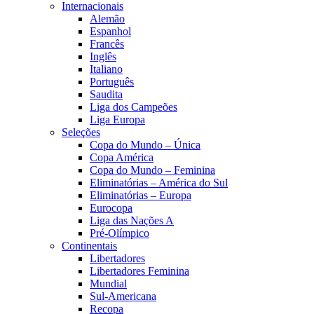
Internacionais
Alemão
Espanhol
Francês
Inglês
Italiano
Português
Saudita
Liga dos Campeões
Liga Europa
Seleções
Copa do Mundo – Única
Copa América
Copa do Mundo – Feminina
Eliminatórias – América do Sul
Eliminatórias – Europa
Eurocopa
Liga das Nações A
Pré-Olímpico
Continentais
Libertadores
Libertadores Feminina
Mundial
Sul-Americana
Recopa