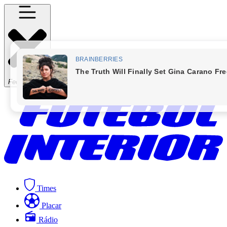
Fechar Menu
Times
Placar
Rádio