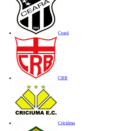
Ceará
CRB
Criciúma