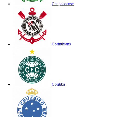
Chapecoense
Corinthians
Coritiba