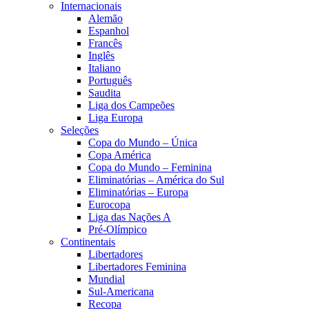
Internacionais
Alemão
Espanhol
Francês
Inglês
Italiano
Português
Saudita
Liga dos Campeões
Liga Europa
Seleções
Copa do Mundo – Única
Copa América
Copa do Mundo – Feminina
Eliminatórias – América do Sul
Eliminatórias – Europa
Eurocopa
Liga das Nações A
Pré-Olímpico
Continentais
Libertadores
Libertadores Feminina
Mundial
Sul-Americana
Recopa