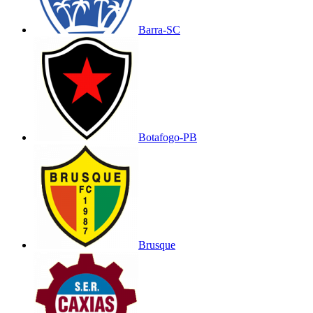
Barra-SC
Botafogo-PB
Brusque