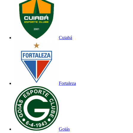
Cuiabá
Fortaleza
Goiás