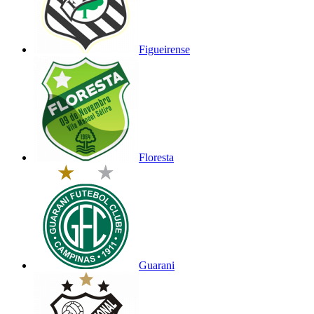
Figueirense
Floresta
Guarani