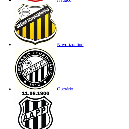
Náutico
Novorizontino
Operário