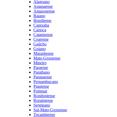
Alagoano
Amapaense
Amazonense
Baiano
Brasiliense
Capixaba
Carioca
Catarinense
Cearense
Gaúcho
Goiano
Maranhense
Mato-Grossense
Mineiro
Paraense
Paraibano
Paranaense
Pernambucano
Piauiense
Potiguar
Rondoniense
Roraimense
Sergipano
Sul-Mato-Grossense
Tocantinense