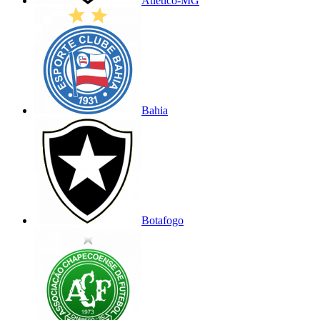
Atlético-MG
Bahia
Botafogo