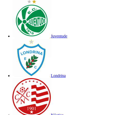
Juventude
Londrina