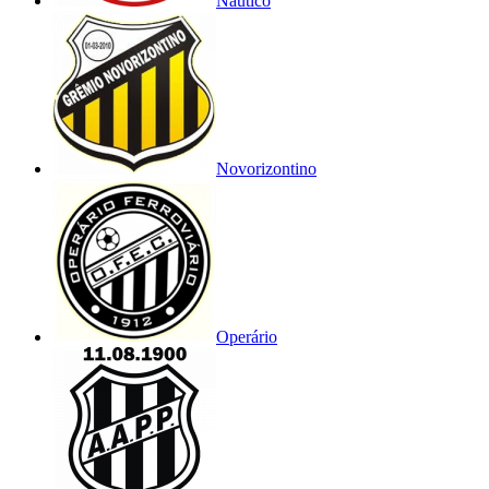
Náutico
Novorizontino
Operário