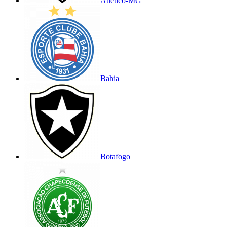
Atlético-MG
Bahia
Botafogo