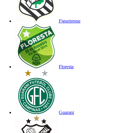
Figueirense
Floresta
Guarani