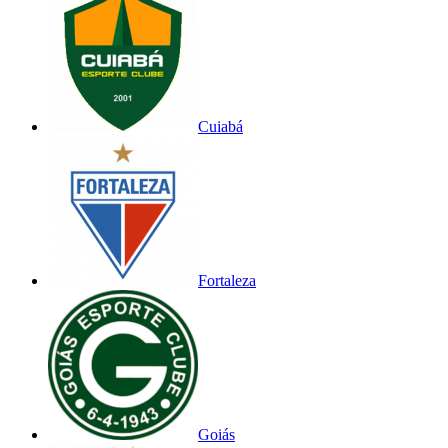
Cuiabá
Fortaleza
Goiás