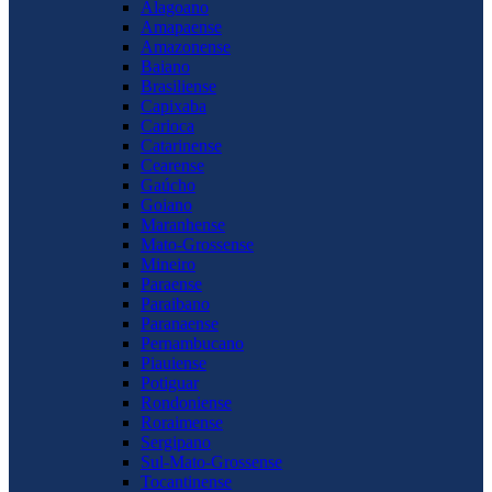
Alagoano
Amapaense
Amazonense
Baiano
Brasiliense
Capixaba
Carioca
Catarinense
Cearense
Gaúcho
Goiano
Maranhense
Mato-Grossense
Mineiro
Paraense
Paraibano
Paranaense
Pernambucano
Piauiense
Potiguar
Rondoniense
Roraimense
Sergipano
Sul-Mato-Grossense
Tocantinense