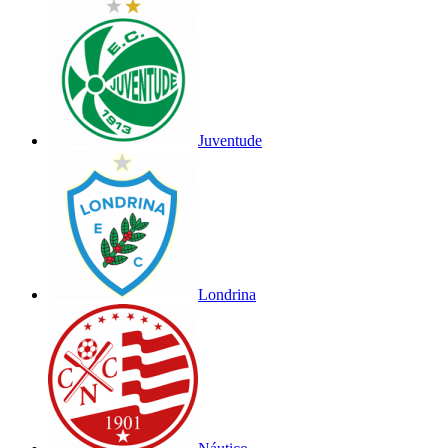
Juventude
Londrina