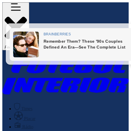
Fechar Menu
Times
Placar
Rádio