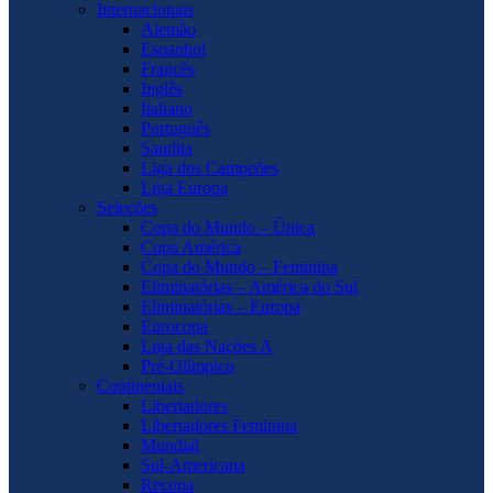
Internacionais
Alemão
Espanhol
Francês
Inglês
Italiano
Português
Saudita
Liga dos Campeões
Liga Europa
Seleções
Copa do Mundo – Única
Copa América
Copa do Mundo – Feminina
Eliminatórias – América do Sul
Eliminatórias – Europa
Eurocopa
Liga das Nações A
Pré-Olímpico
Continentais
Libertadores
Libertadores Feminina
Mundial
Sul-Americana
Recopa