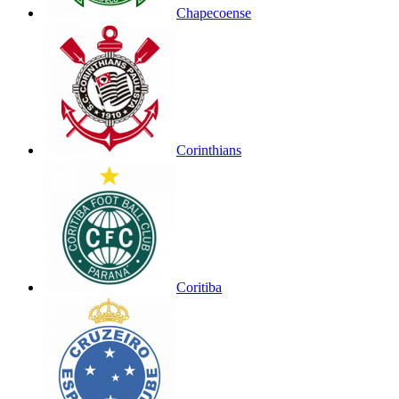
Chapecoense
Corinthians
Coritiba