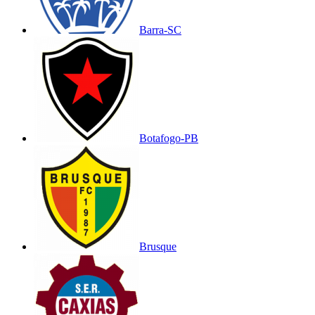
Barra-SC
Botafogo-PB
Brusque