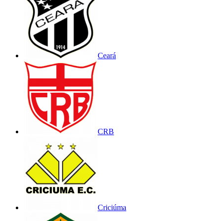
Ceará
CRB
Criciúma