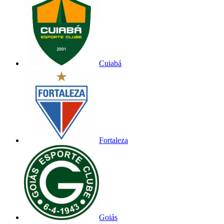
Cuiabá
Fortaleza
Goiás