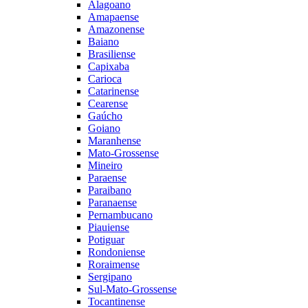
Alagoano
Amapaense
Amazonense
Baiano
Brasiliense
Capixaba
Carioca
Catarinense
Cearense
Gaúcho
Goiano
Maranhense
Mato-Grossense
Mineiro
Paraense
Paraibano
Paranaense
Pernambucano
Piauiense
Potiguar
Rondoniense
Roraimense
Sergipano
Sul-Mato-Grossense
Tocantinense