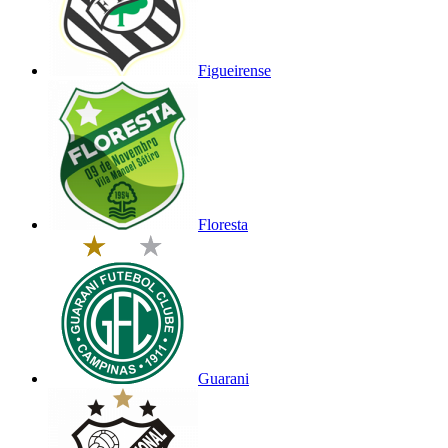
Figueirense
Floresta
Guarani