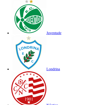
Juventude
Londrina