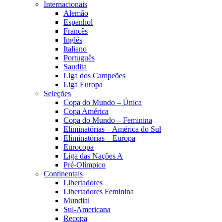
Internacionais
Alemão
Espanhol
Francês
Inglês
Italiano
Português
Saudita
Liga dos Campeões
Liga Europa
Seleções
Copa do Mundo – Única
Copa América
Copa do Mundo – Feminina
Eliminatórias – América do Sul
Eliminatórias – Europa
Eurocopa
Liga das Nações A
Pré-Olímpico
Continentais
Libertadores
Libertadores Feminina
Mundial
Sul-Americana
Recopa