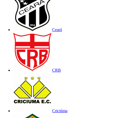
Ceará
CRB
Criciúma