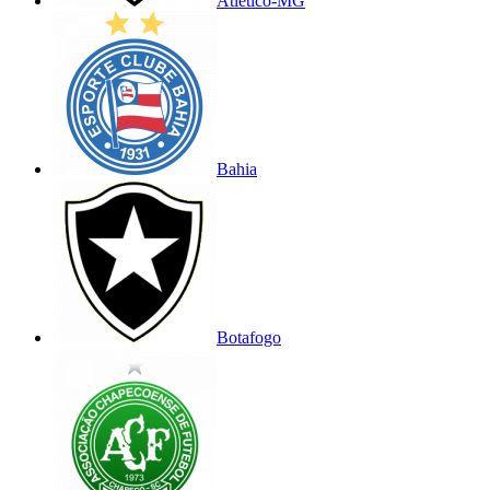
Atlético-MG
Bahia
Botafogo