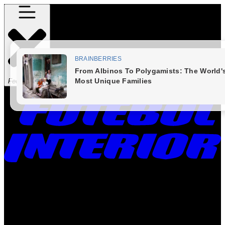
Fechar Menu
Times
Placar
Rádio