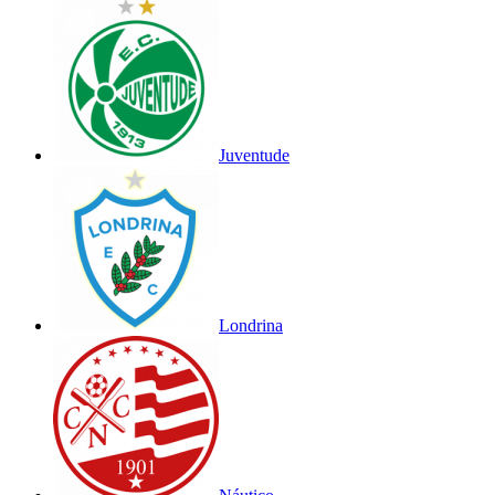
Juventude
Londrina