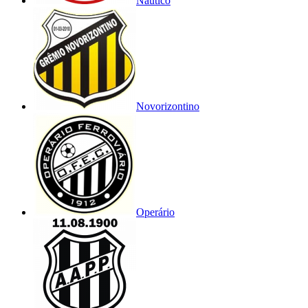
Náutico
Novorizontino
Operário