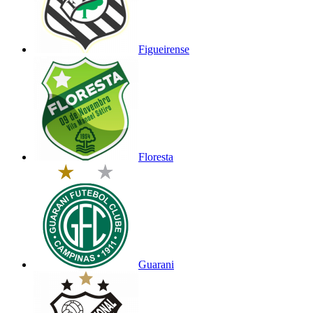
Figueirense
Floresta
Guarani