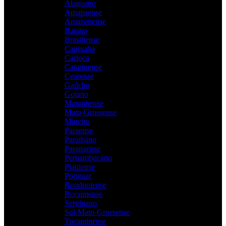
Alagoano
Amapaense
Amazonense
Baiano
Brasiliense
Capixaba
Carioca
Catarinense
Cearense
Gaúcho
Goiano
Maranhense
Mato-Grossense
Mineiro
Paraense
Paraibano
Paranaense
Pernambucano
Piauiense
Potiguar
Rondoniense
Roraimense
Sergipano
Sul-Mato-Grossense
Tocantinense