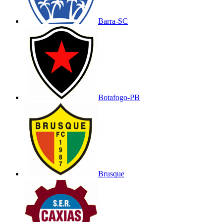
Barra-SC
Botafogo-PB
Brusque