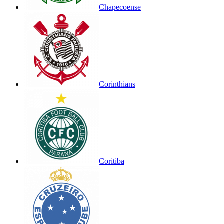
Chapecoense
Corinthians
Coritiba