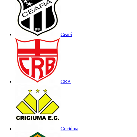
Ceará
CRB
Criciúma