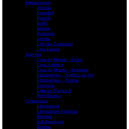
Internacionais
Alemão
Espanhol
Francês
Inglês
Italiano
Português
Saudita
Liga dos Campeões
Liga Europa
Seleções
Copa do Mundo – Única
Copa América
Copa do Mundo – Feminina
Eliminatórias – América do Sul
Eliminatórias – Europa
Eurocopa
Liga das Nações A
Pré-Olímpico
Continentais
Libertadores
Libertadores Feminina
Mundial
Sul-Americana
Recopa