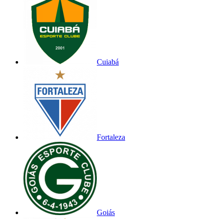
Cuiabá
Fortaleza
Goiás