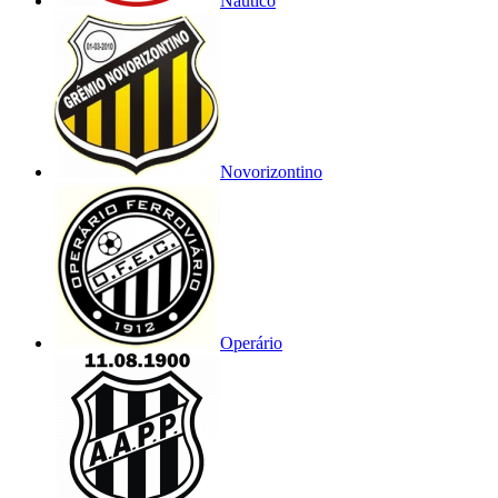
Náutico
Novorizontino
Operário