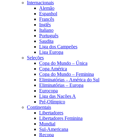
Internacionais
Alemão
Espanhol
Francês
Inglês
Italiano
Português
Saudita
Liga dos Campeões
Liga Europa
Seleções
Copa do Mundo – Única
Copa América
Copa do Mundo – Feminina
Eliminatórias – América do Sul
Eliminatórias – Europa
Eurocopa
Liga das Nações A
Pré-Olímpico
Continentais
Libertadores
Libertadores Feminina
Mundial
Sul-Americana
Recopa