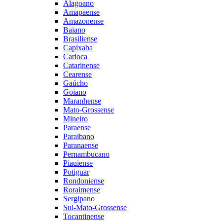
Alagoano
Amapaense
Amazonense
Baiano
Brasiliense
Capixaba
Carioca
Catarinense
Cearense
Gaúcho
Goiano
Maranhense
Mato-Grossense
Mineiro
Paraense
Paraibano
Paranaense
Pernambucano
Piauiense
Potiguar
Rondoniense
Roraimense
Sergipano
Sul-Mato-Grossense
Tocantinense