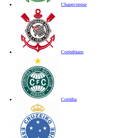
Chapecoense
Corinthians
Coritiba