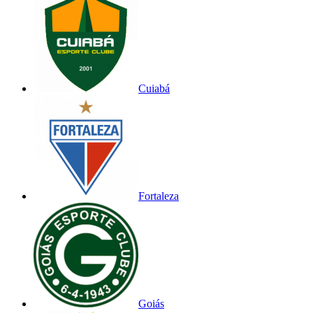
Cuiabá
Fortaleza
Goiás