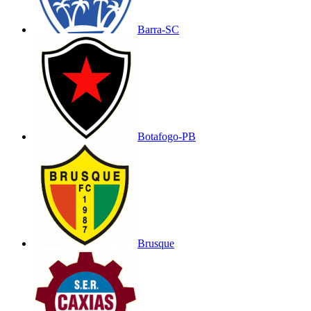
Barra-SC
Botafogo-PB
Brusque