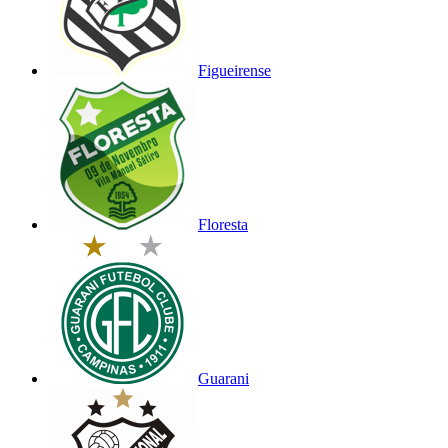
Figueirense
Floresta
Guarani