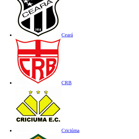
Ceará
CRB
Criciúma