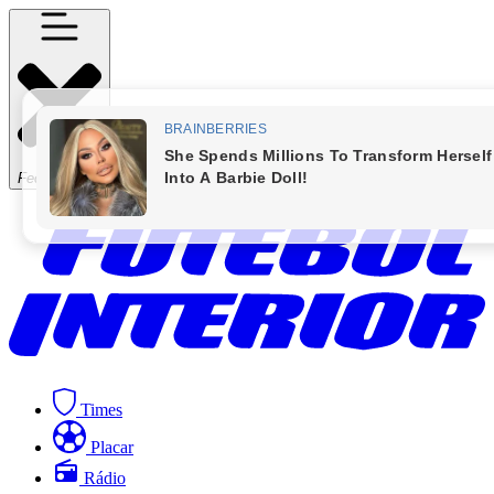
Fechar Menu
Times
Placar
Rádio