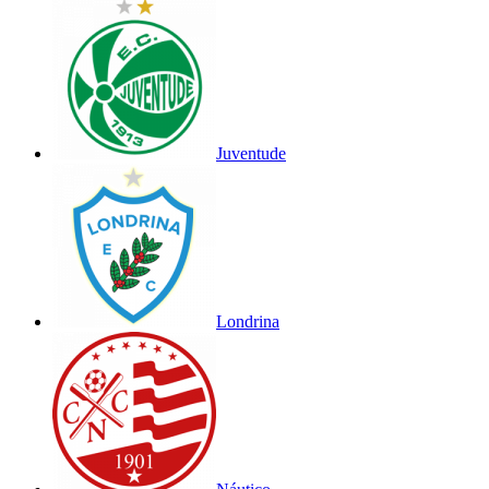
Juventude
Londrina