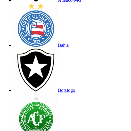
Atlético-MG
Bahia
Botafogo