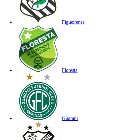
Figueirense
Floresta
Guarani