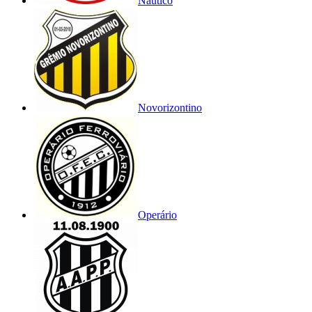
Náutico
Novorizontino
Operário