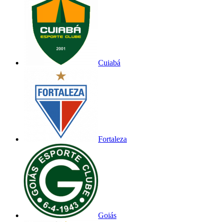
Cuiabá
Fortaleza
Goiás