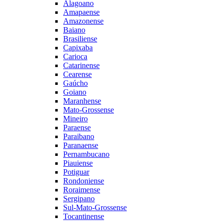
Alagoano
Amapaense
Amazonense
Baiano
Brasiliense
Capixaba
Carioca
Catarinense
Cearense
Gaúcho
Goiano
Maranhense
Mato-Grossense
Mineiro
Paraense
Paraibano
Paranaense
Pernambucano
Piauiense
Potiguar
Rondoniense
Roraimense
Sergipano
Sul-Mato-Grossense
Tocantinense