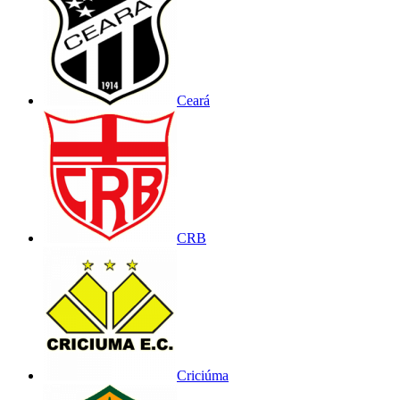
Ceará
CRB
Criciúma