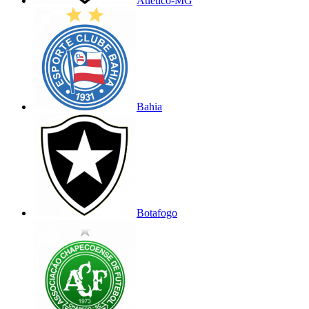
Atlético-MG
Bahia
Botafogo