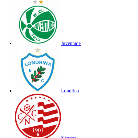
Juventude
Londrina