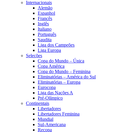
Internacionais
Alemão
Espanhol
Francês
Inglês
Italiano
Português
Saudita
Liga dos Campeões
Liga Europa
Seleções
Copa do Mundo – Única
Copa América
Copa do Mundo – Feminina
Eliminatórias – América do Sul
Eliminatórias – Europa
Eurocopa
Liga das Nações A
Pré-Olímpico
Continentais
Libertadores
Libertadores Feminina
Mundial
Sul-Americana
Recopa