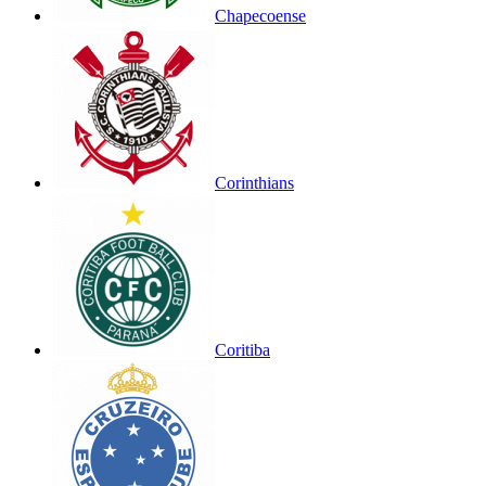
Chapecoense
Corinthians
Coritiba