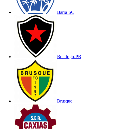
Barra-SC
Botafogo-PB
Brusque