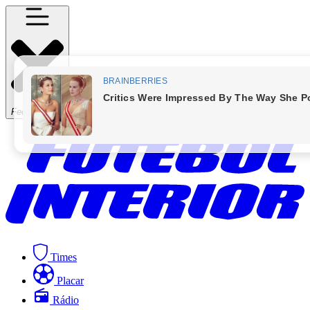
Fechar Menu
Times
Placar
Rádio