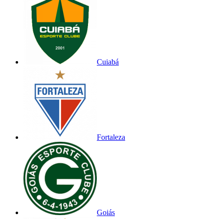
Cuiabá
Fortaleza
Goiás