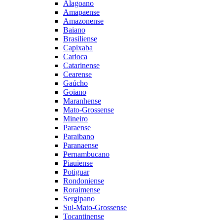
Alagoano
Amapaense
Amazonense
Baiano
Brasiliense
Capixaba
Carioca
Catarinense
Cearense
Gaúcho
Goiano
Maranhense
Mato-Grossense
Mineiro
Paraense
Paraibano
Paranaense
Pernambucano
Piauiense
Potiguar
Rondoniense
Roraimense
Sergipano
Sul-Mato-Grossense
Tocantinense