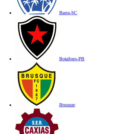
Barra-SC
Botafogo-PB
Brusque