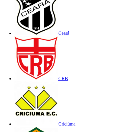
Ceará
CRB
Criciúma