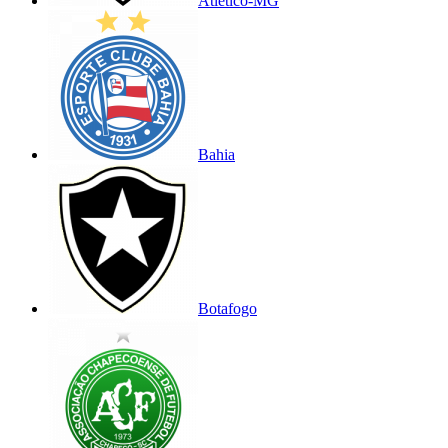
Atlético-MG
Bahia
Botafogo