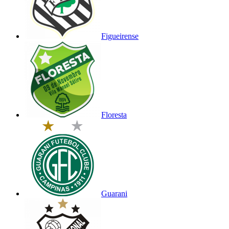
Figueirense
Floresta
Guarani