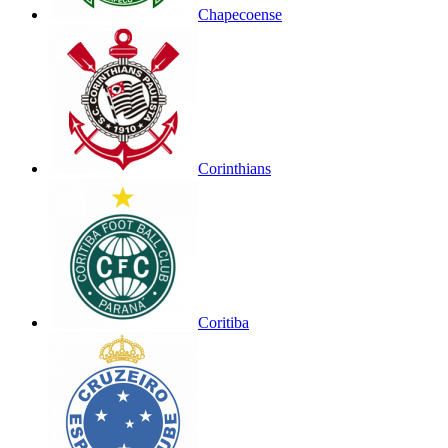
Chapecoense
Corinthians
Coritiba