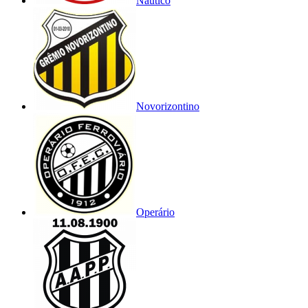
Náutico
Novorizontino
Operário