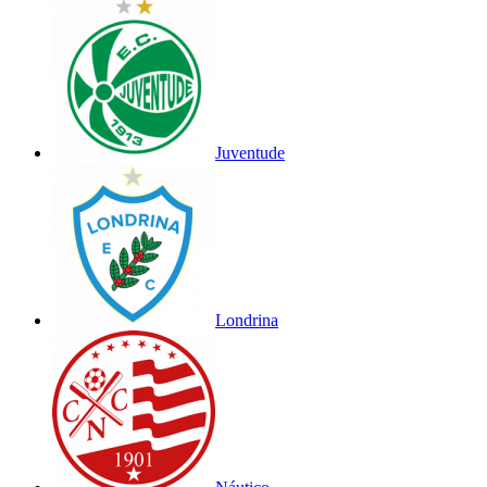
Juventude
Londrina