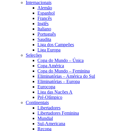
Internacionais
Alemão
Espanhol
Francês
Inglês
Italiano
Português
Saudita
Liga dos Campeões
Liga Europa
Seleções
Copa do Mundo – Única
Copa América
Copa do Mundo – Feminina
Eliminatórias – América do Sul
Eliminatórias – Europa
Eurocopa
Liga das Nações A
Pré-Olímpico
Continentais
Libertadores
Libertadores Feminina
Mundial
Sul-Americana
Recopa