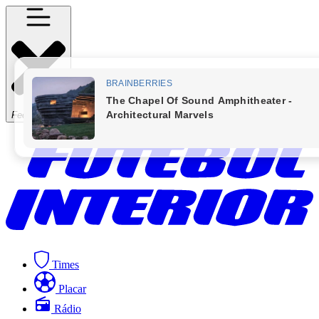
Fechar Menu
Times
Placar
Rádio