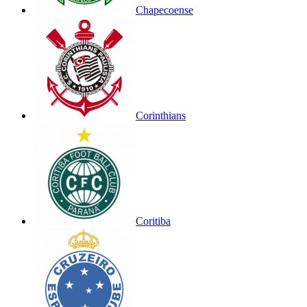
Chapecoense
Corinthians
Coritiba