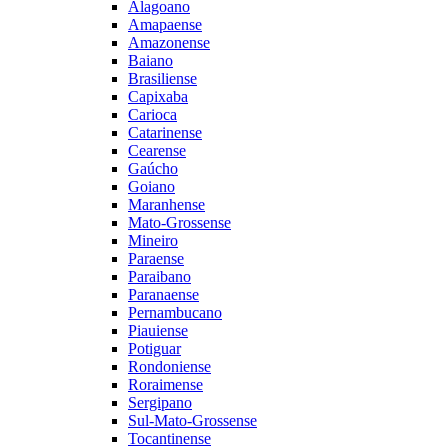
Alagoano
Amapaense
Amazonense
Baiano
Brasiliense
Capixaba
Carioca
Catarinense
Cearense
Gaúcho
Goiano
Maranhense
Mato-Grossense
Mineiro
Paraense
Paraibano
Paranaense
Pernambucano
Piauiense
Potiguar
Rondoniense
Roraimense
Sergipano
Sul-Mato-Grossense
Tocantinense