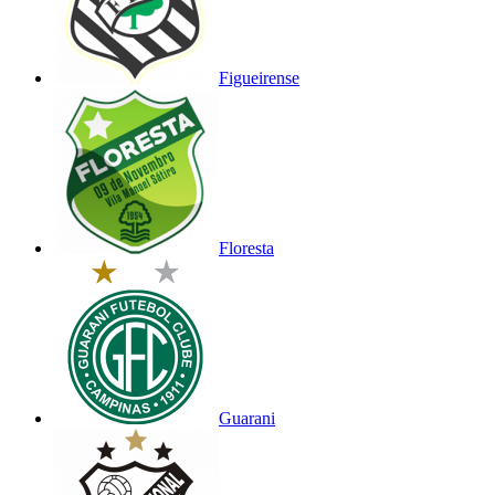
Figueirense
Floresta
Guarani