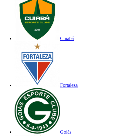
Cuiabá
Fortaleza
Goiás