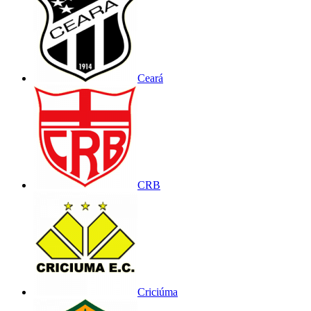
Ceará
CRB
Criciúma