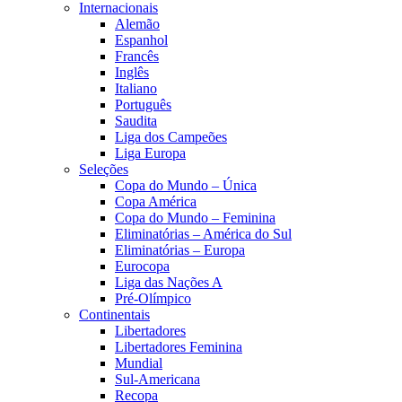
Internacionais
Alemão
Espanhol
Francês
Inglês
Italiano
Português
Saudita
Liga dos Campeões
Liga Europa
Seleções
Copa do Mundo – Única
Copa América
Copa do Mundo – Feminina
Eliminatórias – América do Sul
Eliminatórias – Europa
Eurocopa
Liga das Nações A
Pré-Olímpico
Continentais
Libertadores
Libertadores Feminina
Mundial
Sul-Americana
Recopa