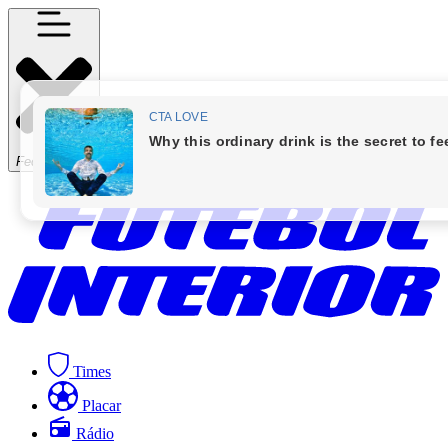
Fechar Menu
Times
Placar
Rádio