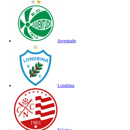
Juventude
Londrina