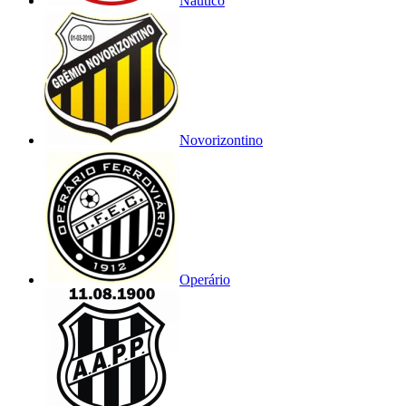
Náutico
Novorizontino
Operário