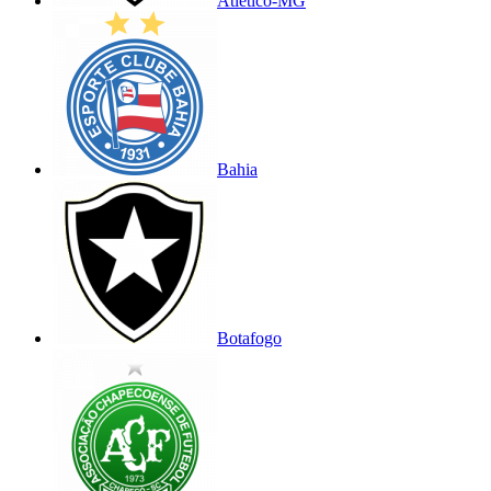
Atlético-MG
Bahia
Botafogo