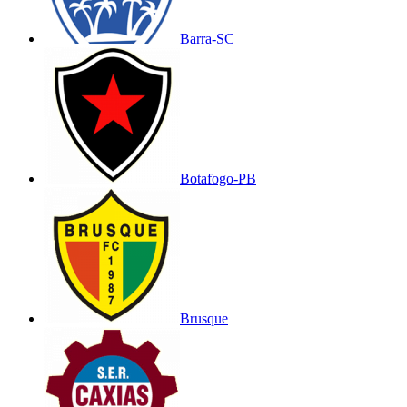
Barra-SC
Botafogo-PB
Brusque