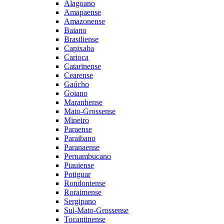
Alagoano
Amapaense
Amazonense
Baiano
Brasiliense
Capixaba
Carioca
Catarinense
Cearense
Gaúcho
Goiano
Maranhense
Mato-Grossense
Mineiro
Paraense
Paraibano
Paranaense
Pernambucano
Piauiense
Potiguar
Rondoniense
Roraimense
Sergipano
Sul-Mato-Grossense
Tocantinense