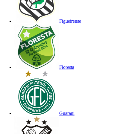
Figueirense
Floresta
Guarani