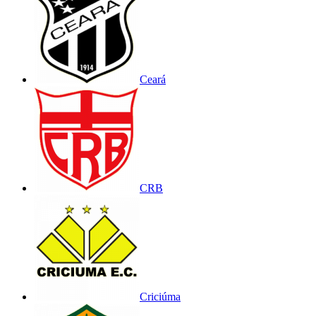
Ceará
CRB
Criciúma