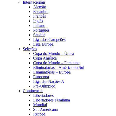
Internacionais
Alemão
Espanhol
Francês
Inglês
Italiano
Português
Saudita
Liga dos Campeões
Liga Europa
Seleções
Copa do Mundo – Única
Copa América
Copa do Mundo – Feminina
Eliminatórias – América do Sul
Eliminatórias – Europa
Eurocopa
Liga das Nações A
Pré-Olímpico
Continentais
Libertadores
Libertadores Feminina
Mundial
Sul-Americana
Recopa