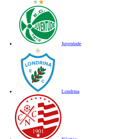
Juventude
Londrina