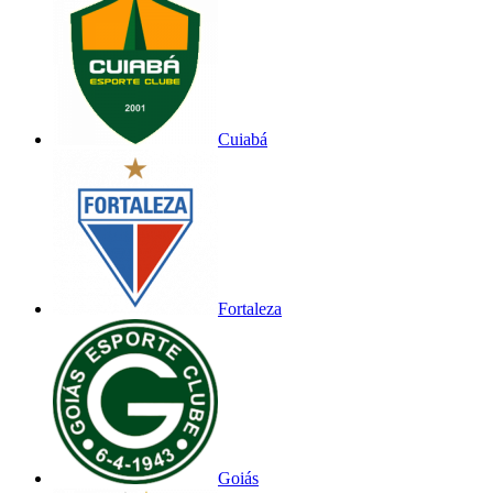
Cuiabá
Fortaleza
Goiás