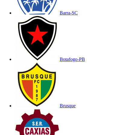
Barra-SC
Botafogo-PB
Brusque