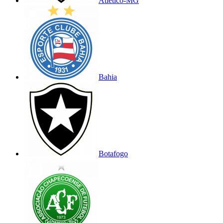
Atlético-MG
Bahia
Botafogo