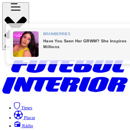
Fechar Menu
Times
Placar
Rádio