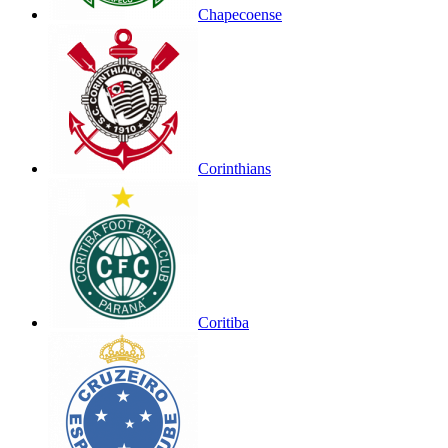
Chapecoense
Corinthians
Coritiba