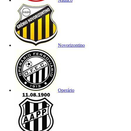
Náutico
Novorizontino
Operário