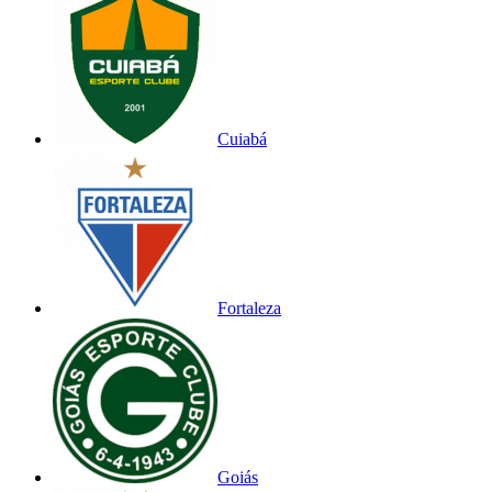
Cuiabá
Fortaleza
Goiás