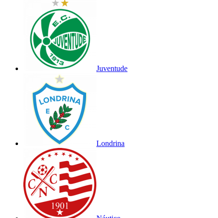
Juventude
Londrina