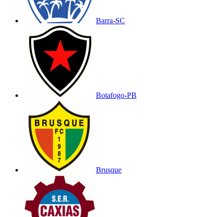
Barra-SC
Botafogo-PB
Brusque