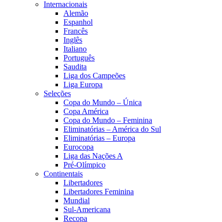
Internacionais
Alemão
Espanhol
Francês
Inglês
Italiano
Português
Saudita
Liga dos Campeões
Liga Europa
Seleções
Copa do Mundo – Única
Copa América
Copa do Mundo – Feminina
Eliminatórias – América do Sul
Eliminatórias – Europa
Eurocopa
Liga das Nações A
Pré-Olímpico
Continentais
Libertadores
Libertadores Feminina
Mundial
Sul-Americana
Recopa