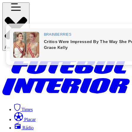
Fechar Menu
Times
Placar
Rádio