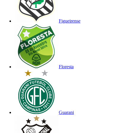
Figueirense
Floresta
Guarani