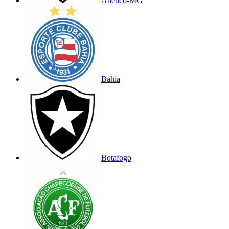
Atlético-MG
Bahia
Botafogo