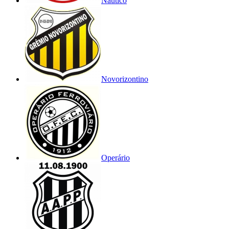
Náutico
Novorizontino
Operário