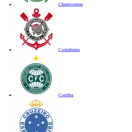
Chapecoense
Corinthians
Coritiba