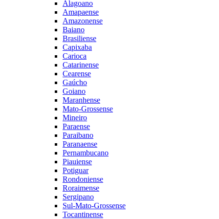
Alagoano
Amapaense
Amazonense
Baiano
Brasiliense
Capixaba
Carioca
Catarinense
Cearense
Gaúcho
Goiano
Maranhense
Mato-Grossense
Mineiro
Paraense
Paraibano
Paranaense
Pernambucano
Piauiense
Potiguar
Rondoniense
Roraimense
Sergipano
Sul-Mato-Grossense
Tocantinense