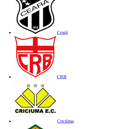
Ceará
CRB
Criciúma