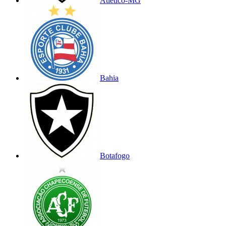
Atlético-MG
Bahia
Botafogo