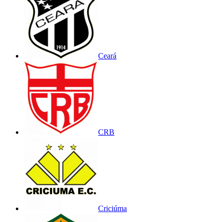
Ceará
CRB
Criciúma