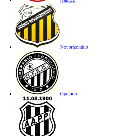
Náutico
Novorizontino
Operário