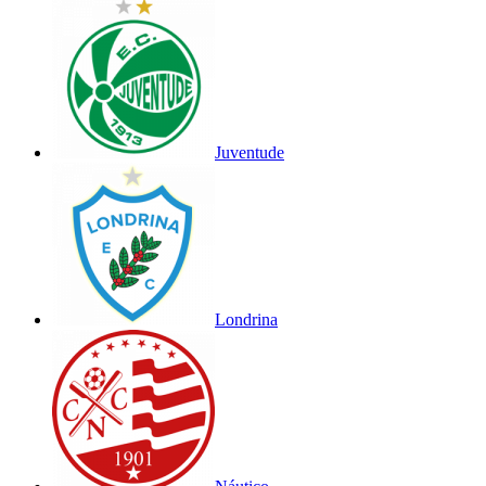
Juventude
Londrina