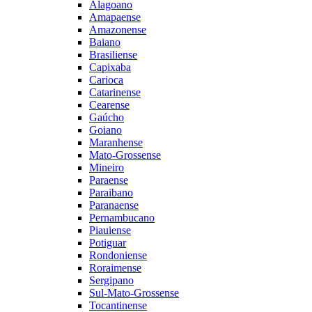
Alagoano
Amapaense
Amazonense
Baiano
Brasiliense
Capixaba
Carioca
Catarinense
Cearense
Gaúcho
Goiano
Maranhense
Mato-Grossense
Mineiro
Paraense
Paraibano
Paranaense
Pernambucano
Piauiense
Potiguar
Rondoniense
Roraimense
Sergipano
Sul-Mato-Grossense
Tocantinense