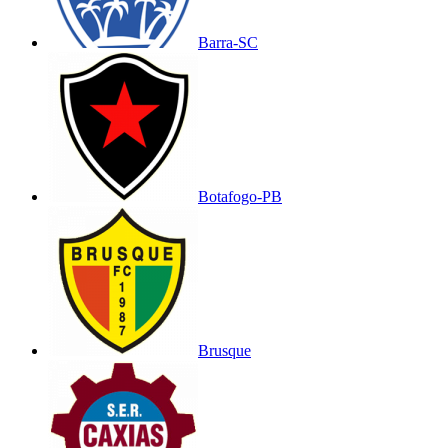
Barra-SC
Botafogo-PB
Brusque