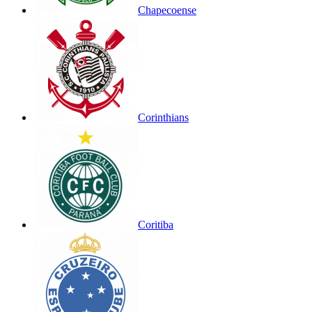
Chapecoense
Corinthians
Coritiba