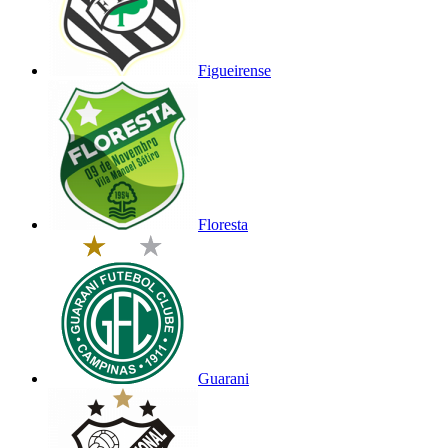
Figueirense
Floresta
Guarani