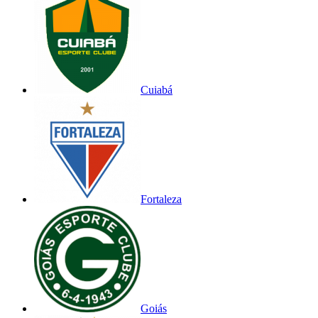
Cuiabá
Fortaleza
Goiás