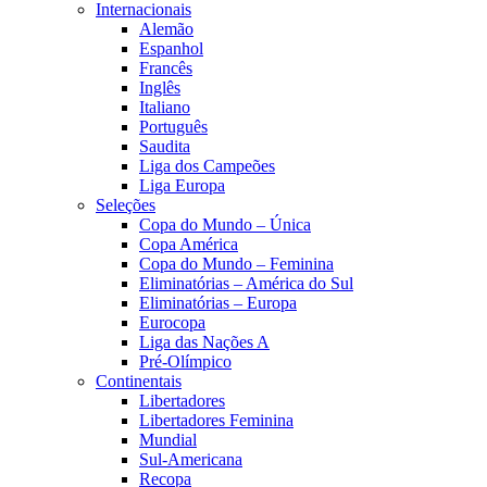
Internacionais
Alemão
Espanhol
Francês
Inglês
Italiano
Português
Saudita
Liga dos Campeões
Liga Europa
Seleções
Copa do Mundo – Única
Copa América
Copa do Mundo – Feminina
Eliminatórias – América do Sul
Eliminatórias – Europa
Eurocopa
Liga das Nações A
Pré-Olímpico
Continentais
Libertadores
Libertadores Feminina
Mundial
Sul-Americana
Recopa