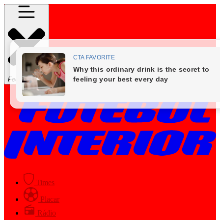
Fechar Menu
Times
Placar
Rádio