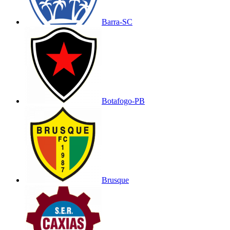
Barra-SC
Botafogo-PB
Brusque