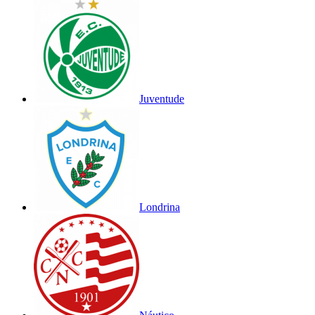
Juventude
Londrina