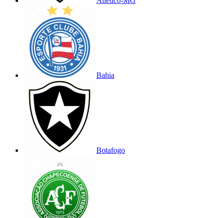
Atlético-MG
Bahia
Botafogo