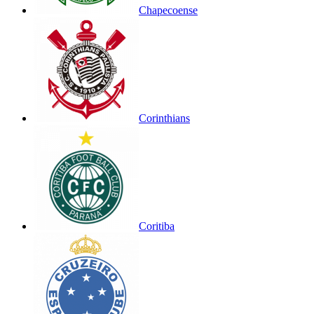
Chapecoense
Corinthians
Coritiba