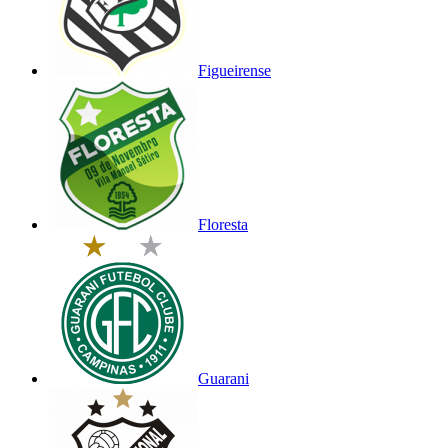
Figueirense
Floresta
Guarani