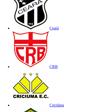
Ceará
CRB
Criciúma