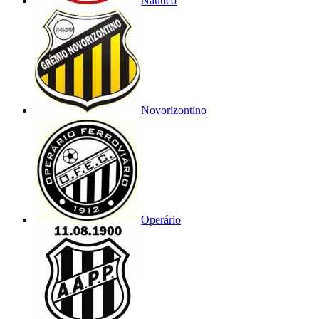
Náutico
Novorizontino
Operário