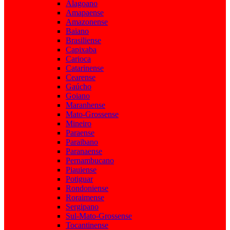
Alagoano
Amapaense
Amazonense
Baiano
Brasiliense
Capixaba
Carioca
Catarinense
Cearense
Gaúcho
Goiano
Maranhense
Mato-Grossense
Mineiro
Paraense
Paraibano
Paranaense
Pernambucano
Piauiense
Potiguar
Rondoniense
Roraimense
Sergipano
Sul-Mato-Grossense
Tocantinense