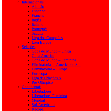
Internacionais
Alemão
Espanhol
Francês
Inglês
Italiano
Português
Saudita
Liga dos Campeões
Liga Europa
Seleções
Copa do Mundo – Única
Copa América
Copa do Mundo – Feminina
Eliminatórias – América do Sul
Eliminatórias – Europa
Eurocopa
Liga das Nações A
Pré-Olímpico
Continentais
Libertadores
Libertadores Feminina
Mundial
Sul-Americana
Recopa