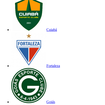
Cuiabá
Fortaleza
Goiás