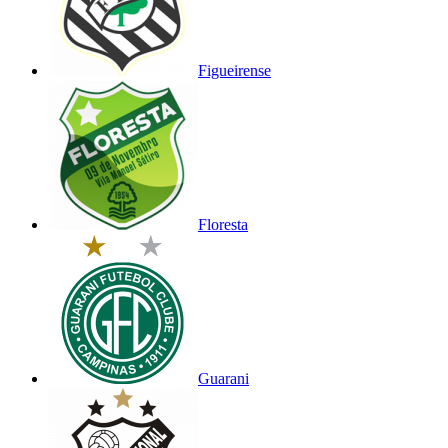
Figueirense
Floresta
Guarani