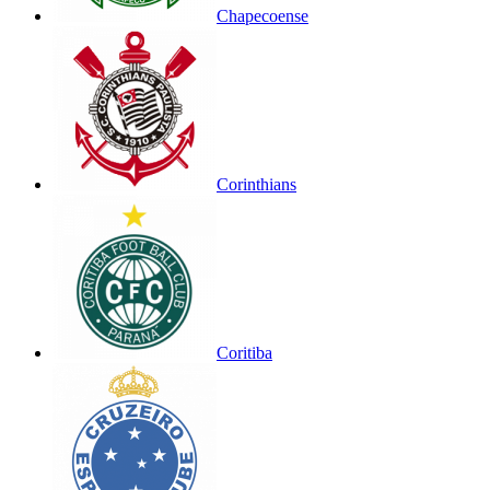
Chapecoense
Corinthians
Coritiba