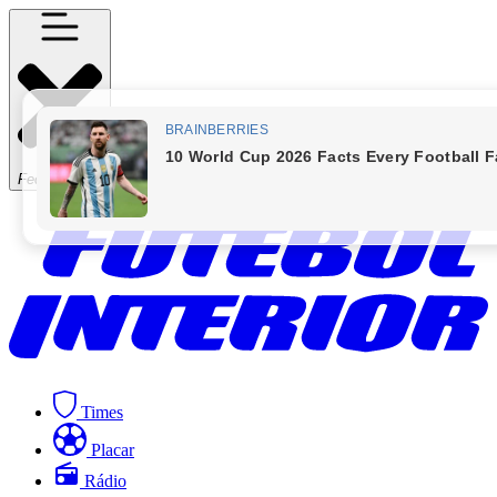
Fechar Menu
Times
Placar
Rádio