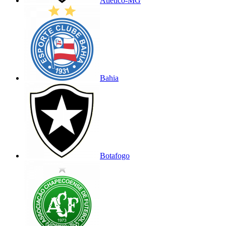
Atlético-MG
Bahia
Botafogo