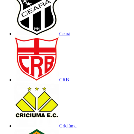
Ceará
CRB
Criciúma