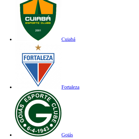
Cuiabá
Fortaleza
Goiás