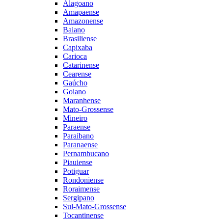
Alagoano
Amapaense
Amazonense
Baiano
Brasiliense
Capixaba
Carioca
Catarinense
Cearense
Gaúcho
Goiano
Maranhense
Mato-Grossense
Mineiro
Paraense
Paraibano
Paranaense
Pernambucano
Piauiense
Potiguar
Rondoniense
Roraimense
Sergipano
Sul-Mato-Grossense
Tocantinense