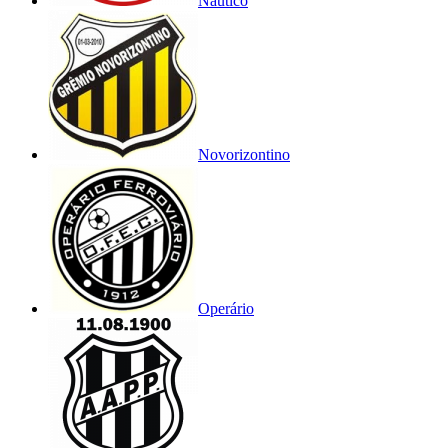
Náutico
Novorizontino
Operário