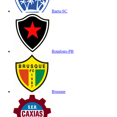
Barra-SC
Botafogo-PB
Brusque