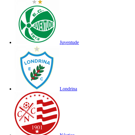
Juventude
Londrina