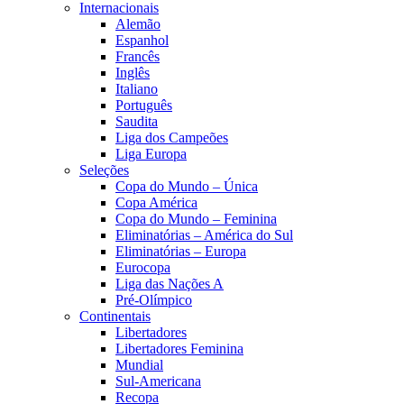
Internacionais
Alemão
Espanhol
Francês
Inglês
Italiano
Português
Saudita
Liga dos Campeões
Liga Europa
Seleções
Copa do Mundo – Única
Copa América
Copa do Mundo – Feminina
Eliminatórias – América do Sul
Eliminatórias – Europa
Eurocopa
Liga das Nações A
Pré-Olímpico
Continentais
Libertadores
Libertadores Feminina
Mundial
Sul-Americana
Recopa