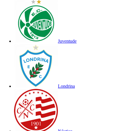
Juventude
Londrina