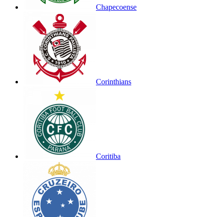
Chapecoense
Corinthians
Coritiba