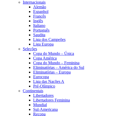
Internacionais
Alemão
Espanhol
Francês
Inglês
Italiano
Português
Saudita
Liga dos Campeões
Liga Europa
Seleções
Copa do Mundo – Única
Copa América
Copa do Mundo – Feminina
Eliminatórias – América do Sul
Eliminatórias – Europa
Eurocopa
Liga das Nações A
Pré-Olímpico
Continentais
Libertadores
Libertadores Feminina
Mundial
Sul-Americana
Recopa