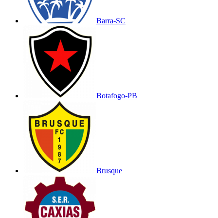
Barra-SC
Botafogo-PB
Brusque