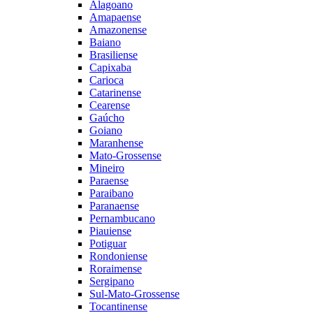
Alagoano
Amapaense
Amazonense
Baiano
Brasiliense
Capixaba
Carioca
Catarinense
Cearense
Gaúcho
Goiano
Maranhense
Mato-Grossense
Mineiro
Paraense
Paraibano
Paranaense
Pernambucano
Piauiense
Potiguar
Rondoniense
Roraimense
Sergipano
Sul-Mato-Grossense
Tocantinense