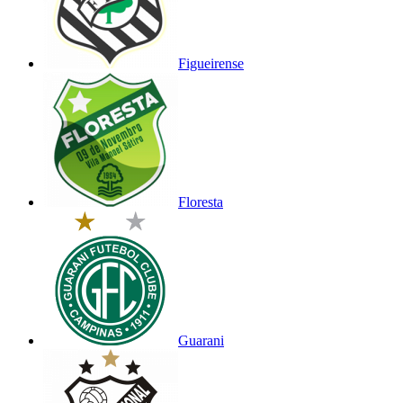
Figueirense
Floresta
Guarani