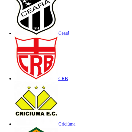
Ceará
CRB
Criciúma