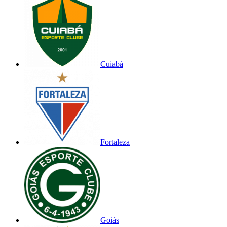
Cuiabá
Fortaleza
Goiás