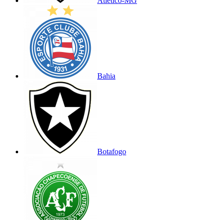
Atlético-MG
Bahia
Botafogo