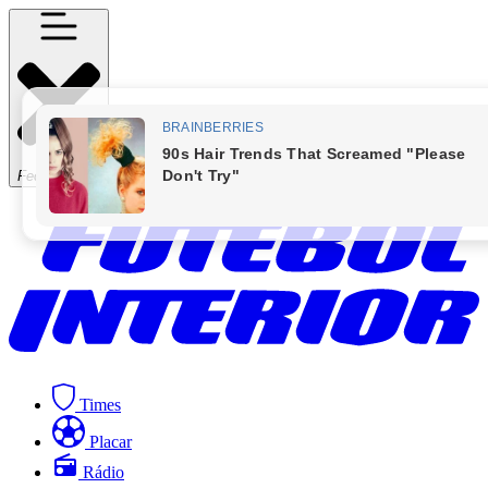
Fechar Menu
Times
Placar
Rádio