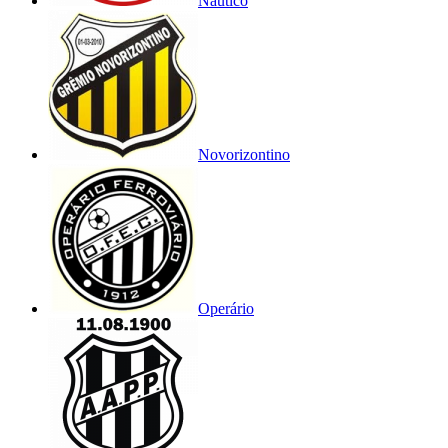
Náutico
Novorizontino
Operário