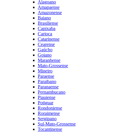
Alagoano
Amapaense
Amazonense
Baiano
Brasiliense
Capixaba
Carioca
Catarinense
Cearense
Gaúcho
Goiano
Maranhense
Mato-Grossense
Mineiro
Paraense
Paraibano
Paranaense
Pernambucano
Piauiense
Potiguar
Rondoniense
Roraimense
Sergipano
Sul-Mato-Grossense
Tocantinense