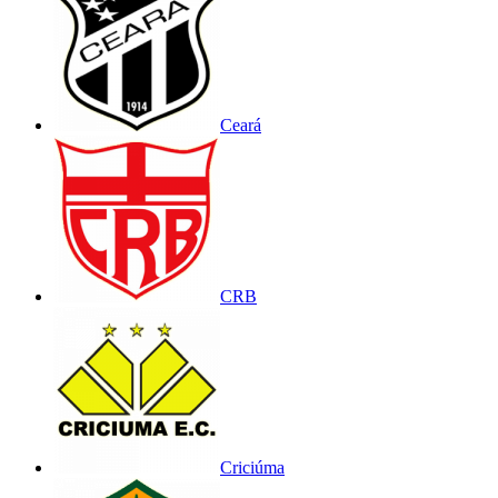
Ceará
CRB
Criciúma