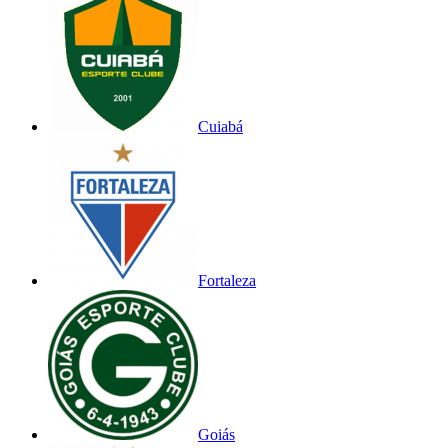
Cuiabá
Fortaleza
Goiás