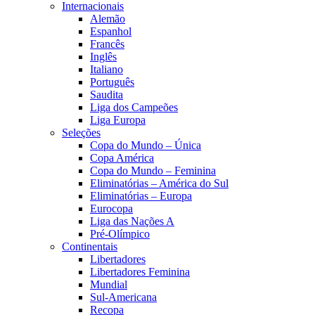
Internacionais
Alemão
Espanhol
Francês
Inglês
Italiano
Português
Saudita
Liga dos Campeões
Liga Europa
Seleções
Copa do Mundo – Única
Copa América
Copa do Mundo – Feminina
Eliminatórias – América do Sul
Eliminatórias – Europa
Eurocopa
Liga das Nações A
Pré-Olímpico
Continentais
Libertadores
Libertadores Feminina
Mundial
Sul-Americana
Recopa