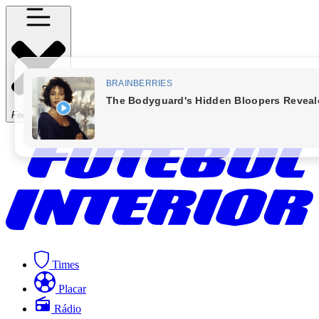
Fechar Menu
Times
Placar
Rádio