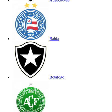
Atlético-MG
Bahia
Botafogo