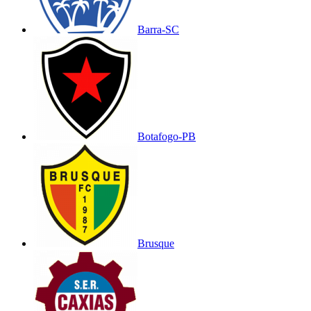
Barra-SC
Botafogo-PB
Brusque