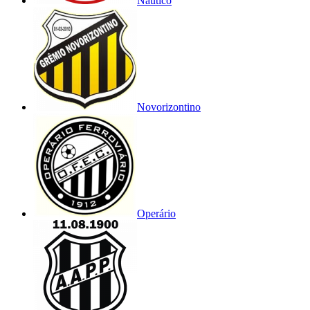
Náutico
Novorizontino
Operário