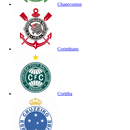
Chapecoense
Corinthians
Coritiba