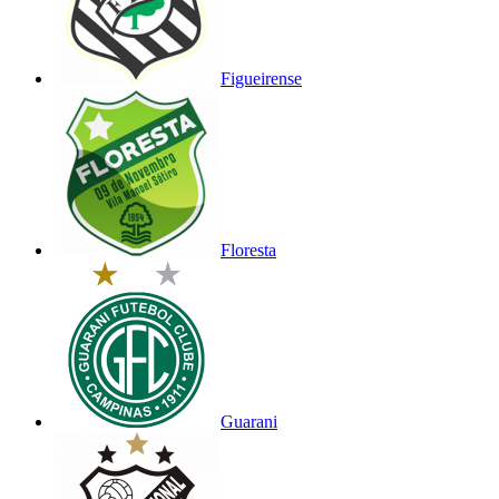
Figueirense
Floresta
Guarani