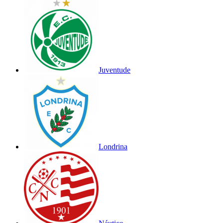
Juventude
Londrina