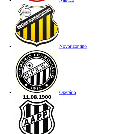
Náutico
Novorizontino
Operário