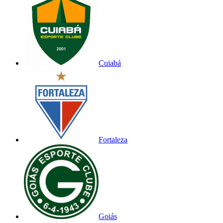
Cuiabá
Fortaleza
Goiás