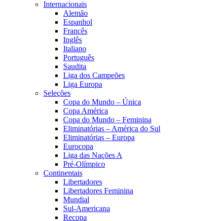
Internacionais
Alemão
Espanhol
Francês
Inglês
Italiano
Português
Saudita
Liga dos Campeões
Liga Europa
Seleções
Copa do Mundo – Única
Copa América
Copa do Mundo – Feminina
Eliminatórias – América do Sul
Eliminatórias – Europa
Eurocopa
Liga das Nações A
Pré-Olímpico
Continentais
Libertadores
Libertadores Feminina
Mundial
Sul-Americana
Recopa