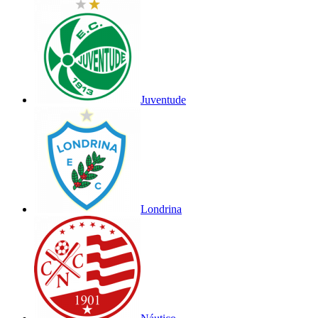
Juventude
Londrina