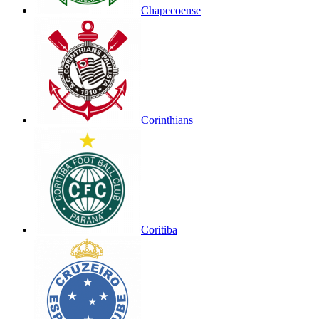
Chapecoense
Corinthians
Coritiba