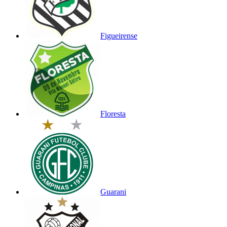
Figueirense
Floresta
Guarani