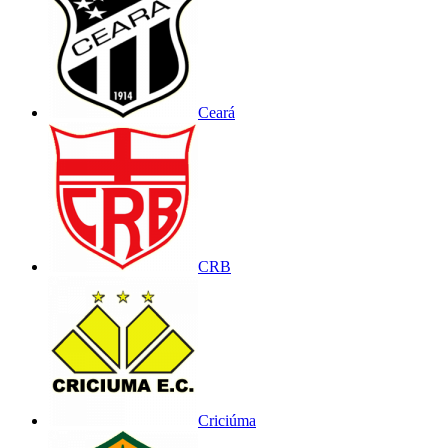
Ceará
CRB
Criciúma