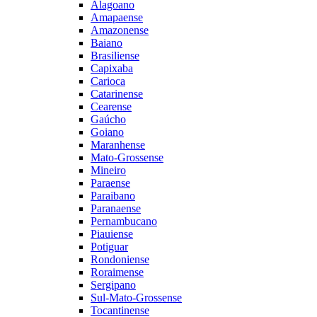
Alagoano
Amapaense
Amazonense
Baiano
Brasiliense
Capixaba
Carioca
Catarinense
Cearense
Gaúcho
Goiano
Maranhense
Mato-Grossense
Mineiro
Paraense
Paraibano
Paranaense
Pernambucano
Piauiense
Potiguar
Rondoniense
Roraimense
Sergipano
Sul-Mato-Grossense
Tocantinense