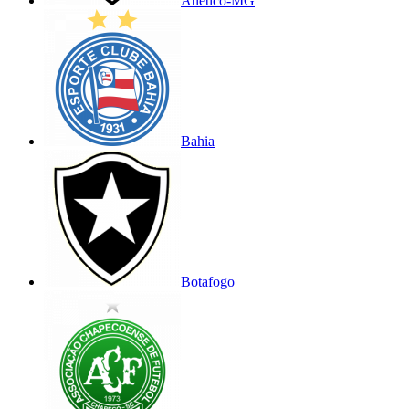
Atlético-MG
Bahia
Botafogo