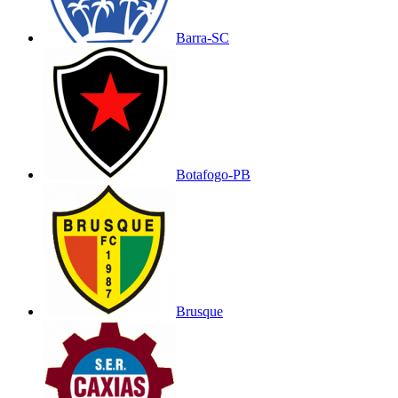
Barra-SC
Botafogo-PB
Brusque