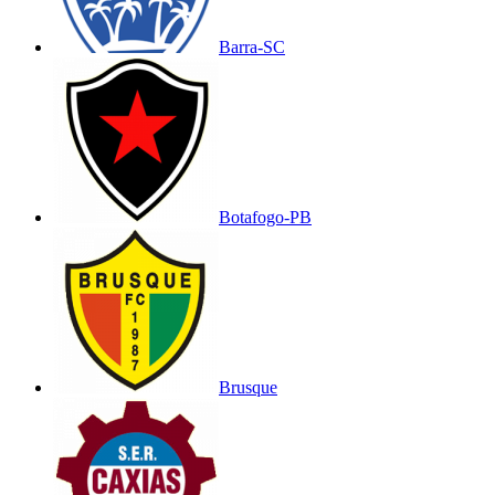
Barra-SC
Botafogo-PB
Brusque