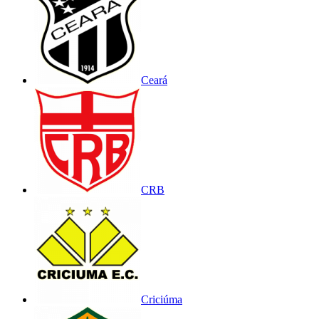
Ceará
CRB
Criciúma