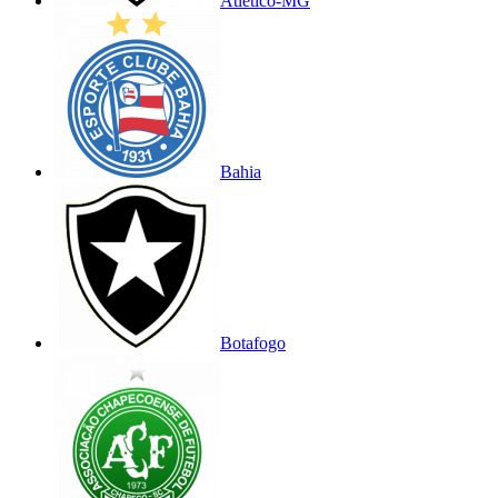
Atlético-MG
Bahia
Botafogo