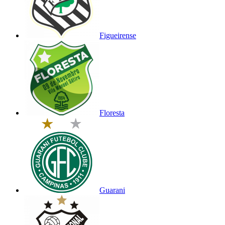
Figueirense
Floresta
Guarani