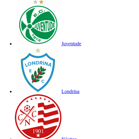
Juventude
Londrina