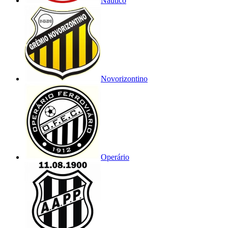
Náutico
Novorizontino
Operário