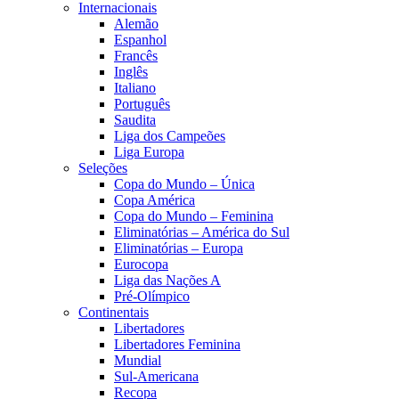
Internacionais
Alemão
Espanhol
Francês
Inglês
Italiano
Português
Saudita
Liga dos Campeões
Liga Europa
Seleções
Copa do Mundo – Única
Copa América
Copa do Mundo – Feminina
Eliminatórias – América do Sul
Eliminatórias – Europa
Eurocopa
Liga das Nações A
Pré-Olímpico
Continentais
Libertadores
Libertadores Feminina
Mundial
Sul-Americana
Recopa