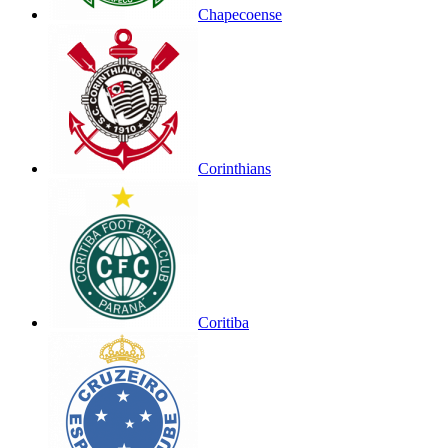
Chapecoense
Corinthians
Coritiba