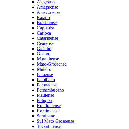
Alagoano
Amapaense
Amazonense
Baiano
Brasiliense
Capixaba
Carioca
Catarinense
Cearense
Gaúcho
Goiano
Maranhense
Mato-Grossense
Mineiro
Paraense
Paraibano
Paranaense
Pernambucano
Piauiense
Potiguar
Rondoniense
Roraimense
Sergipano
Sul-Mato-Grossense
Tocantinense