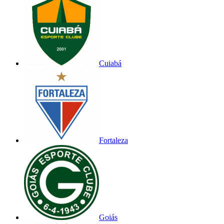
Cuiabá
Fortaleza
Goiás