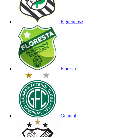
Figueirense
Floresta
Guarani