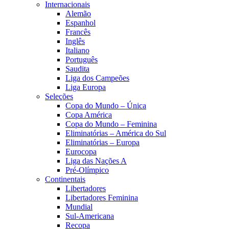
Internacionais
Alemão
Espanhol
Francês
Inglês
Italiano
Português
Saudita
Liga dos Campeões
Liga Europa
Seleções
Copa do Mundo – Única
Copa América
Copa do Mundo – Feminina
Eliminatórias – América do Sul
Eliminatórias – Europa
Eurocopa
Liga das Nações A
Pré-Olímpico
Continentais
Libertadores
Libertadores Feminina
Mundial
Sul-Americana
Recopa