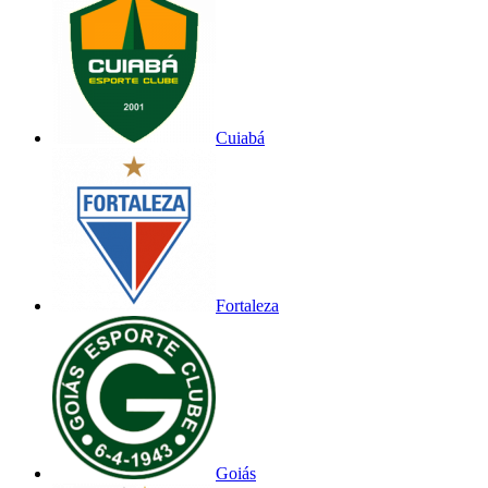
Cuiabá
Fortaleza
Goiás