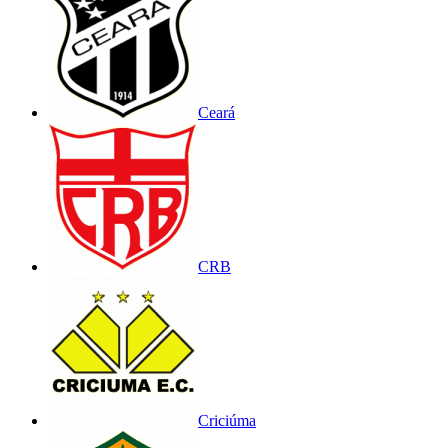
Ceará
CRB
Criciúma