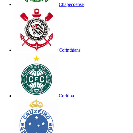
Chapecoense
Corinthians
Coritiba