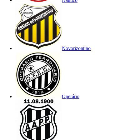
Náutico
Novorizontino
Operário