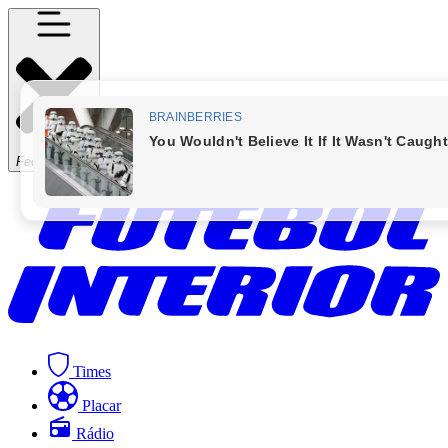
Fechar Menu
Times
Placar
Rádio