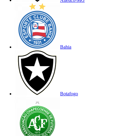
Atlético-MG
Bahia
Botafogo