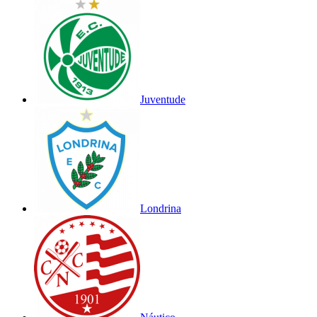
Juventude
Londrina