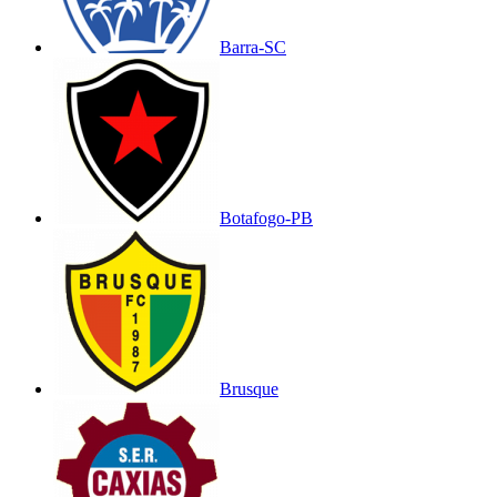
Barra-SC
Botafogo-PB
Brusque