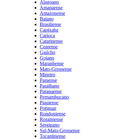
Alagoano
Amapaense
Amazonense
Baiano
Brasiliense
Capixaba
Carioca
Catarinense
Cearense
Gaúcho
Goiano
Maranhense
Mato-Grossense
Mineiro
Paraense
Paraibano
Paranaense
Pernambucano
Piauiense
Potiguar
Rondoniense
Roraimense
Sergipano
Sul-Mato-Grossense
Tocantinense