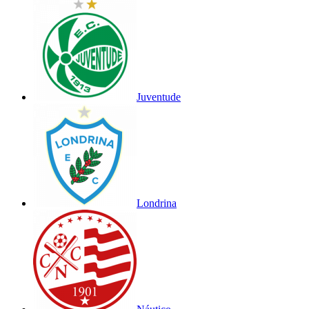
Juventude
Londrina