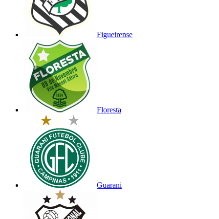
Figueirense
Floresta
Guarani