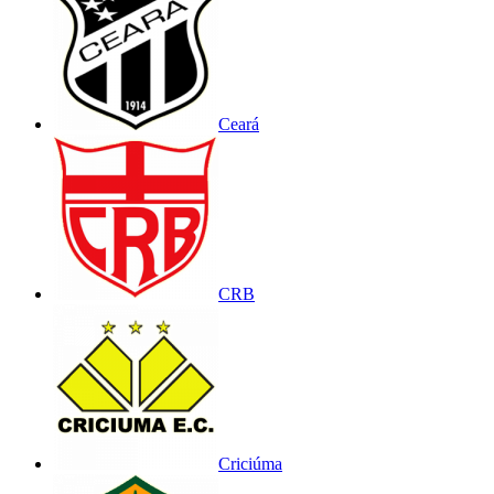
Ceará
CRB
Criciúma