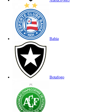
Atlético-MG
Bahia
Botafogo