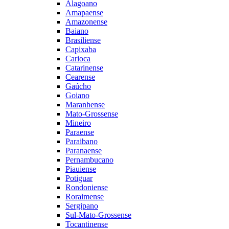
Alagoano
Amapaense
Amazonense
Baiano
Brasiliense
Capixaba
Carioca
Catarinense
Cearense
Gaúcho
Goiano
Maranhense
Mato-Grossense
Mineiro
Paraense
Paraibano
Paranaense
Pernambucano
Piauiense
Potiguar
Rondoniense
Roraimense
Sergipano
Sul-Mato-Grossense
Tocantinense