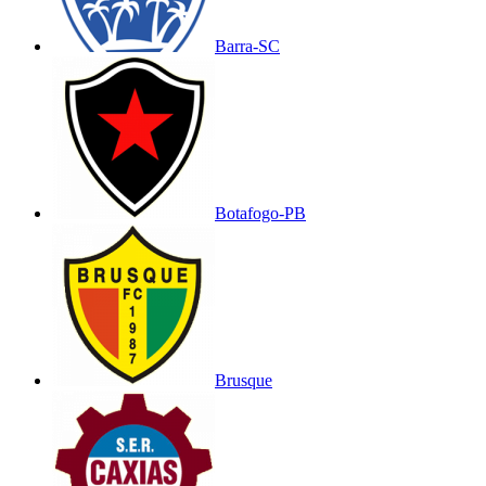
Barra-SC
Botafogo-PB
Brusque