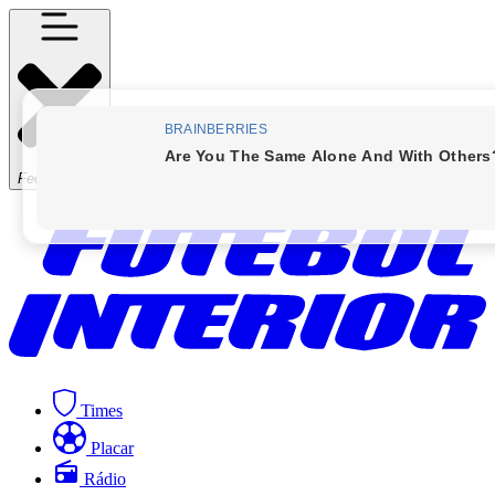
Fechar Menu
Times
Placar
Rádio