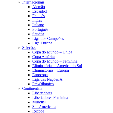
Internacionais
Alemão
Espanhol
Francês
Inglês
Italiano
Português
Saudita
Liga dos Campeões
Liga Europa
Seleções
Copa do Mundo – Única
Copa América
Copa do Mundo – Feminina
Eliminatórias – América do Sul
Eliminatórias – Europa
Eurocopa
Liga das Nações A
Pré-Olímpico
Continentais
Libertadores
Libertadores Feminina
Mundial
Sul-Americana
Recopa