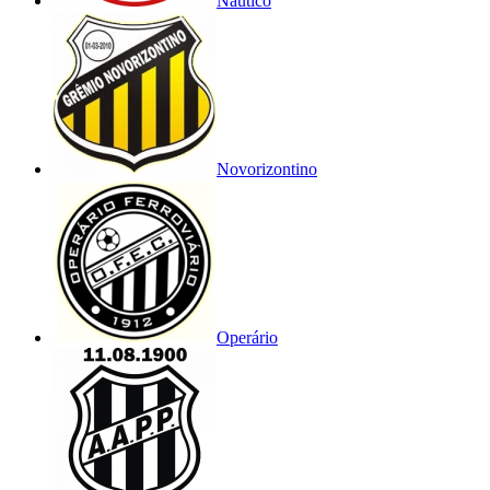
Náutico
Novorizontino
Operário