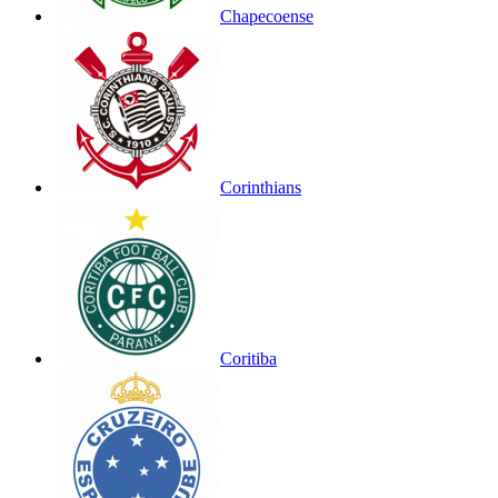
Chapecoense
Corinthians
Coritiba