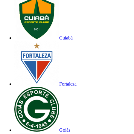
Cuiabá
Fortaleza
Goiás