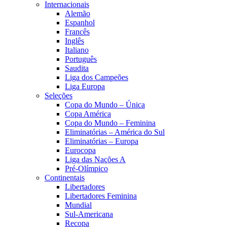
Internacionais
Alemão
Espanhol
Francês
Inglês
Italiano
Português
Saudita
Liga dos Campeões
Liga Europa
Seleções
Copa do Mundo – Única
Copa América
Copa do Mundo – Feminina
Eliminatórias – América do Sul
Eliminatórias – Europa
Eurocopa
Liga das Nações A
Pré-Olímpico
Continentais
Libertadores
Libertadores Feminina
Mundial
Sul-Americana
Recopa