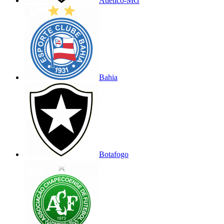
Atlético-MG
Bahia
Botafogo