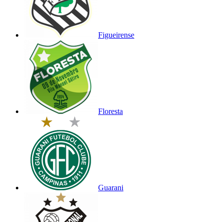
Figueirense
Floresta
Guarani