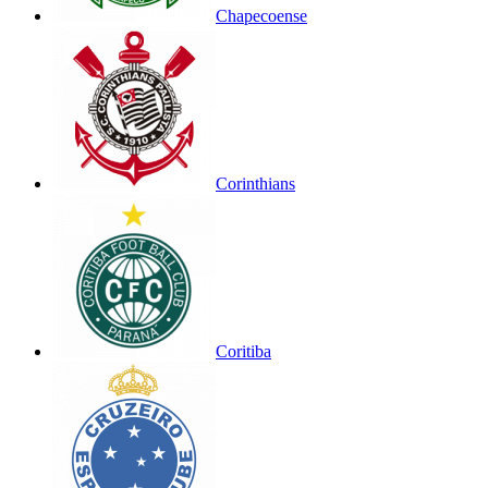
Chapecoense
Corinthians
Coritiba