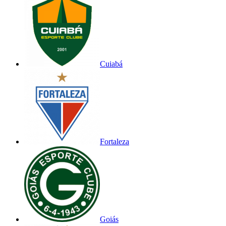
Cuiabá
Fortaleza
Goiás