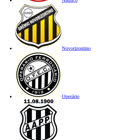
Náutico
Novorizontino
Operário