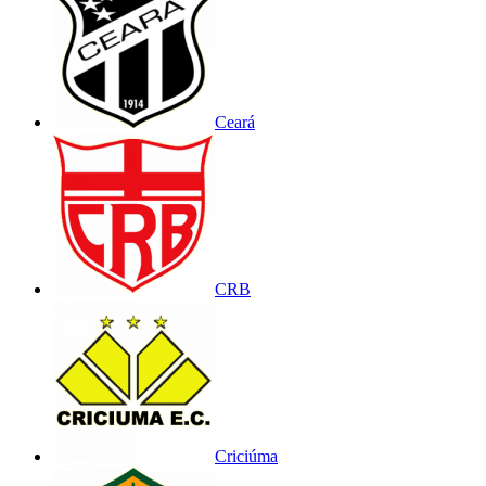
Ceará
CRB
Criciúma