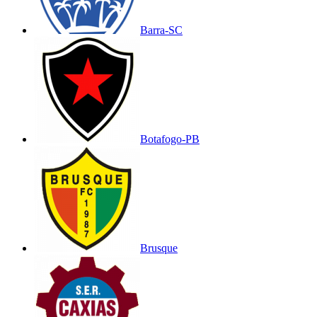
Barra-SC
Botafogo-PB
Brusque