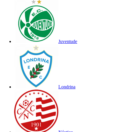
Juventude
Londrina