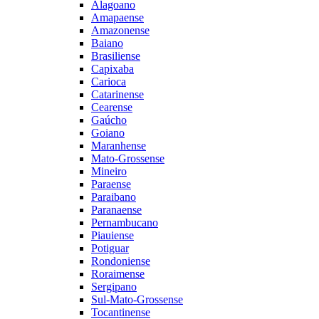
Alagoano
Amapaense
Amazonense
Baiano
Brasiliense
Capixaba
Carioca
Catarinense
Cearense
Gaúcho
Goiano
Maranhense
Mato-Grossense
Mineiro
Paraense
Paraibano
Paranaense
Pernambucano
Piauiense
Potiguar
Rondoniense
Roraimense
Sergipano
Sul-Mato-Grossense
Tocantinense