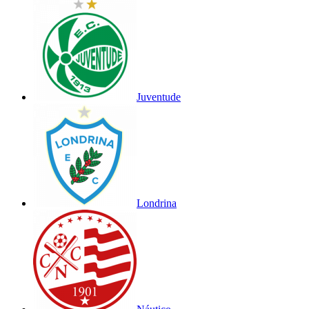
Juventude
Londrina