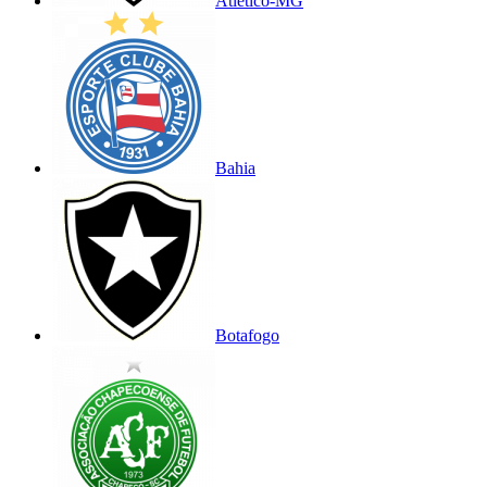
Atlético-MG
Bahia
Botafogo