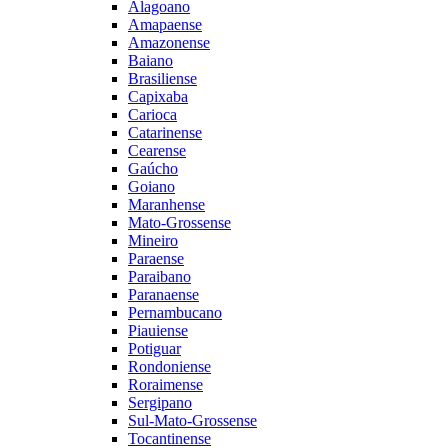
Alagoano
Amapaense
Amazonense
Baiano
Brasiliense
Capixaba
Carioca
Catarinense
Cearense
Gaúcho
Goiano
Maranhense
Mato-Grossense
Mineiro
Paraense
Paraibano
Paranaense
Pernambucano
Piauiense
Potiguar
Rondoniense
Roraimense
Sergipano
Sul-Mato-Grossense
Tocantinense