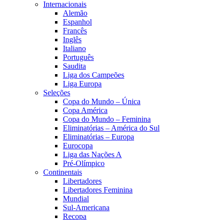
Internacionais
Alemão
Espanhol
Francês
Inglês
Italiano
Português
Saudita
Liga dos Campeões
Liga Europa
Seleções
Copa do Mundo – Única
Copa América
Copa do Mundo – Feminina
Eliminatórias – América do Sul
Eliminatórias – Europa
Eurocopa
Liga das Nações A
Pré-Olímpico
Continentais
Libertadores
Libertadores Feminina
Mundial
Sul-Americana
Recopa