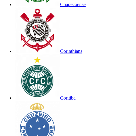
Chapecoense
Corinthians
Coritiba