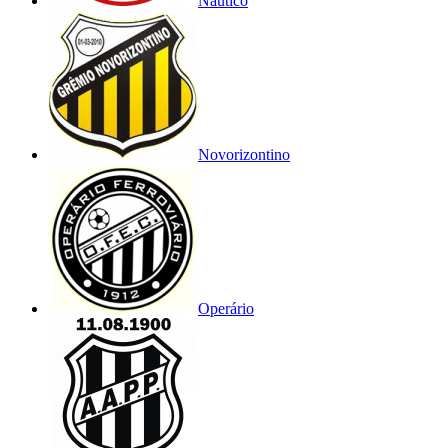
Náutico
Novorizontino
Operário