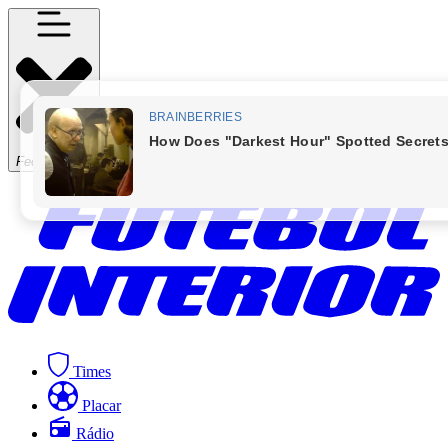
Fechar Menu
Times
Placar
Rádio