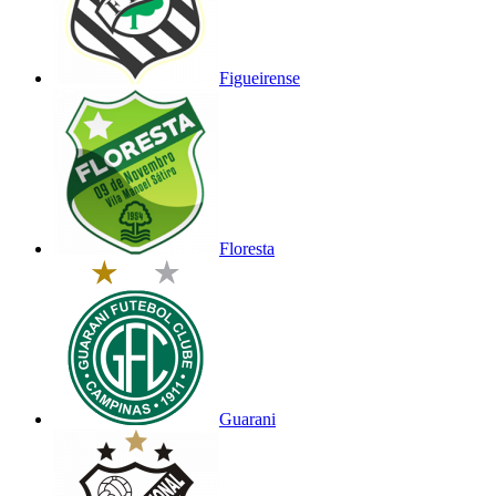
Figueirense
Floresta
Guarani