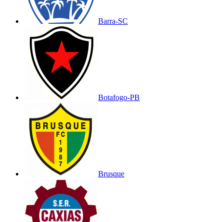
Barra-SC
Botafogo-PB
Brusque