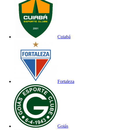
Cuiabá
Fortaleza
Goiás