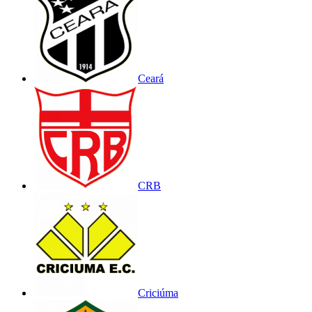
Ceará
CRB
Criciúma