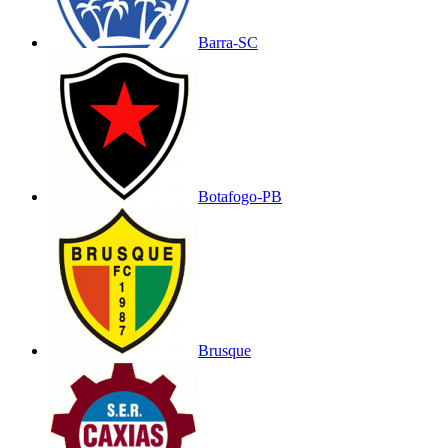
Barra-SC
Botafogo-PB
Brusque