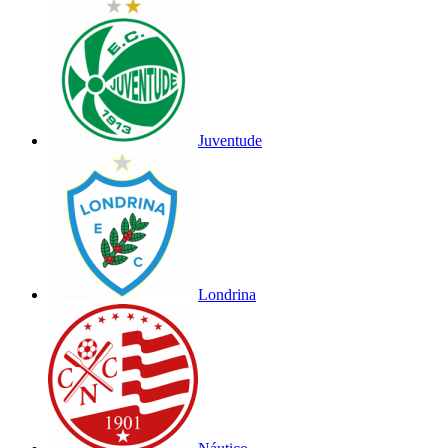
Juventude
Londrina