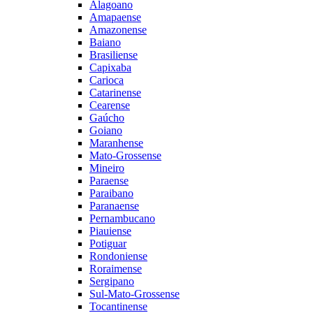
Alagoano
Amapaense
Amazonense
Baiano
Brasiliense
Capixaba
Carioca
Catarinense
Cearense
Gaúcho
Goiano
Maranhense
Mato-Grossense
Mineiro
Paraense
Paraibano
Paranaense
Pernambucano
Piauiense
Potiguar
Rondoniense
Roraimense
Sergipano
Sul-Mato-Grossense
Tocantinense