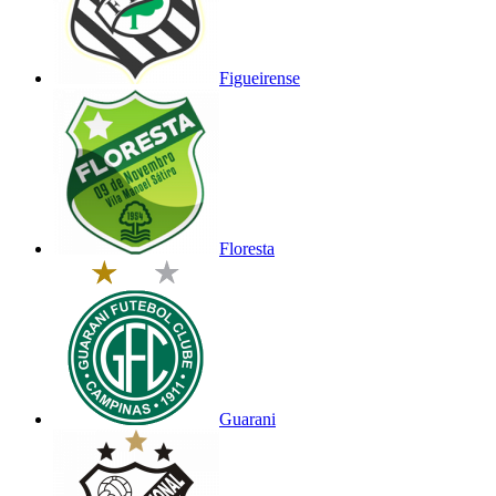
Figueirense
Floresta
Guarani