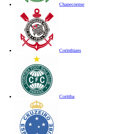
Chapecoense
Corinthians
Coritiba