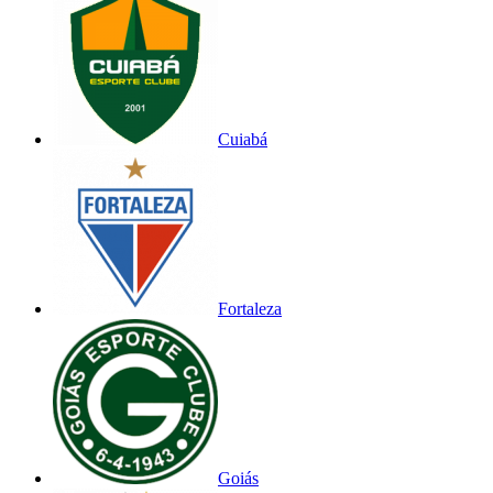
Cuiabá
Fortaleza
Goiás