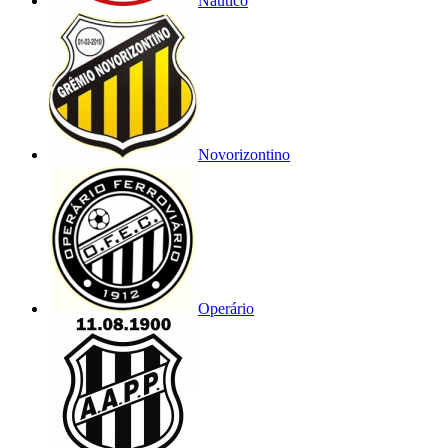
Náutico
Novorizontino
Operário