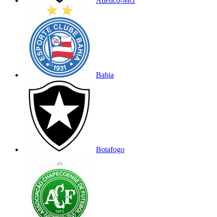
Atlético-MG
Bahia
Botafogo