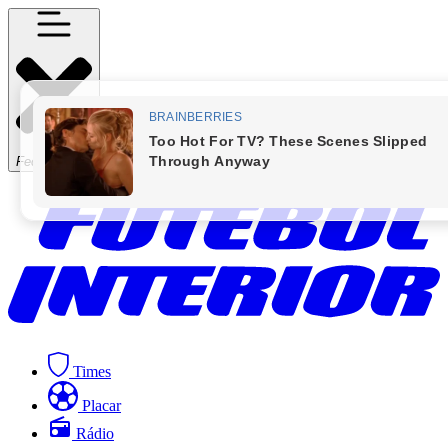
Fechar Menu
Times
Placar
Rádio