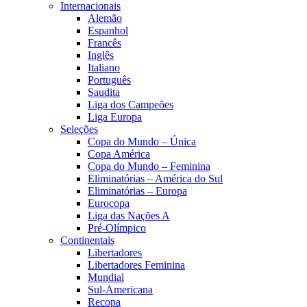
Internacionais
Alemão
Espanhol
Francês
Inglês
Italiano
Português
Saudita
Liga dos Campeões
Liga Europa
Seleções
Copa do Mundo – Única
Copa América
Copa do Mundo – Feminina
Eliminatórias – América do Sul
Eliminatórias – Europa
Eurocopa
Liga das Nações A
Pré-Olímpico
Continentais
Libertadores
Libertadores Feminina
Mundial
Sul-Americana
Recopa