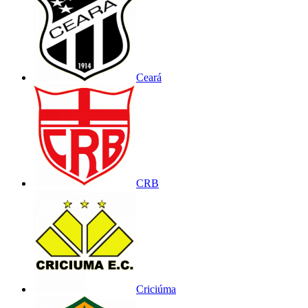
Ceará
CRB
Criciúma