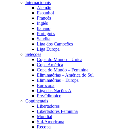
Internacionais
Alemão
Espanhol
Francês
Inglês
Italiano
Português
Saudita
Liga dos Campeões
Liga Europa
Seleções
Copa do Mundo – Única
Copa América
Copa do Mundo – Feminina
Eliminatórias – América do Sul
Eliminatórias – Europa
Eurocopa
Liga das Nações A
Pré-Olímpico
Continentais
Libertadores
Libertadores Feminina
Mundial
Sul-Americana
Recopa