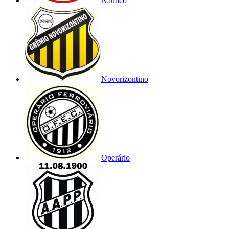
Náutico
Novorizontino
Operário