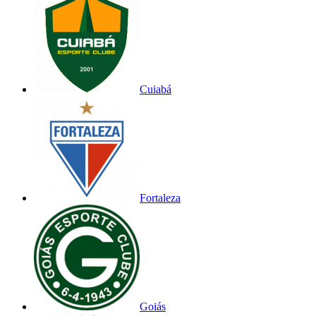
Cuiabá
Fortaleza
Goiás