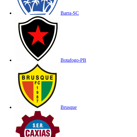
Barra-SC
Botafogo-PB
Brusque