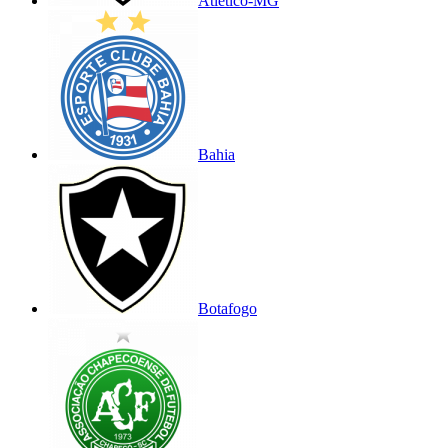
Atlético-MG
Bahia
Botafogo