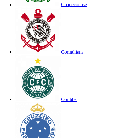
Chapecoense
Corinthians
Coritiba