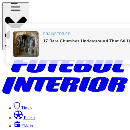
Fechar Menu
Times
Placar
Rádio