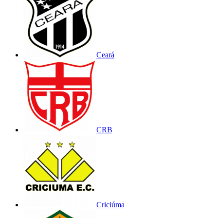
Ceará
CRB
Criciúma