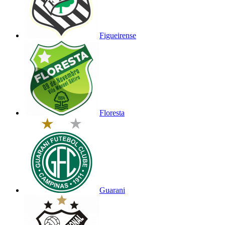
Figueirense
Floresta
Guarani