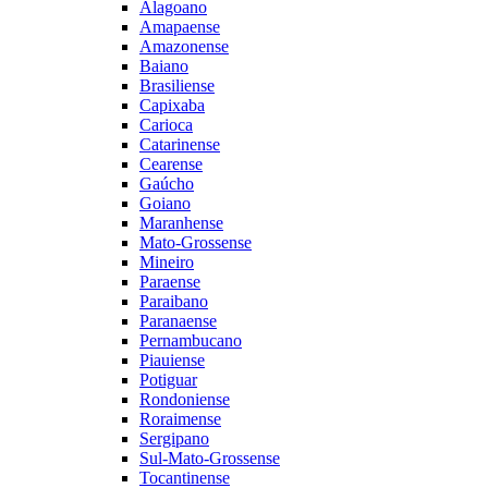
Alagoano
Amapaense
Amazonense
Baiano
Brasiliense
Capixaba
Carioca
Catarinense
Cearense
Gaúcho
Goiano
Maranhense
Mato-Grossense
Mineiro
Paraense
Paraibano
Paranaense
Pernambucano
Piauiense
Potiguar
Rondoniense
Roraimense
Sergipano
Sul-Mato-Grossense
Tocantinense