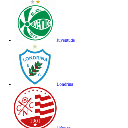
Juventude
Londrina