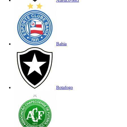
Atlético-MG
Bahia
Botafogo