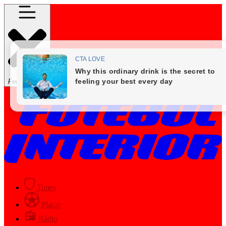
Fechar Menu
Times
Placar
Rádio