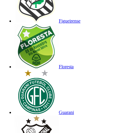
Figueirense
Floresta
Guarani