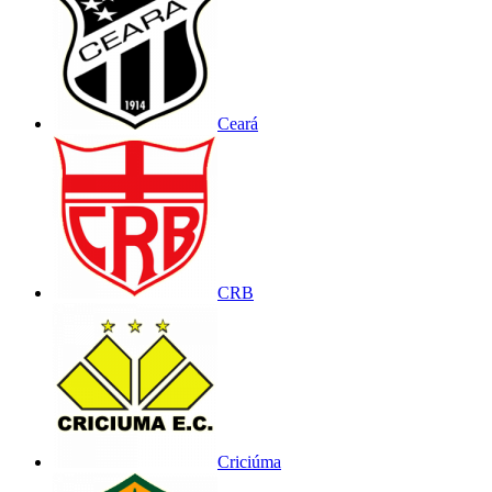
Ceará
CRB
Criciúma