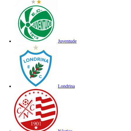
Juventude
Londrina