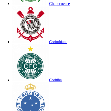
Chapecoense
Corinthians
Coritiba