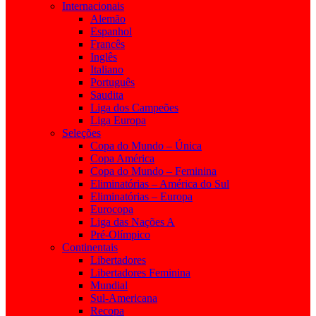
Internacionais
Alemão
Espanhol
Francês
Inglês
Italiano
Português
Saudita
Liga dos Campeões
Liga Europa
Seleções
Copa do Mundo – Única
Copa América
Copa do Mundo – Feminina
Eliminatórias – América do Sul
Eliminatórias – Europa
Eurocopa
Liga das Nações A
Pré-Olímpico
Continentais
Libertadores
Libertadores Feminina
Mundial
Sul-Americana
Recopa