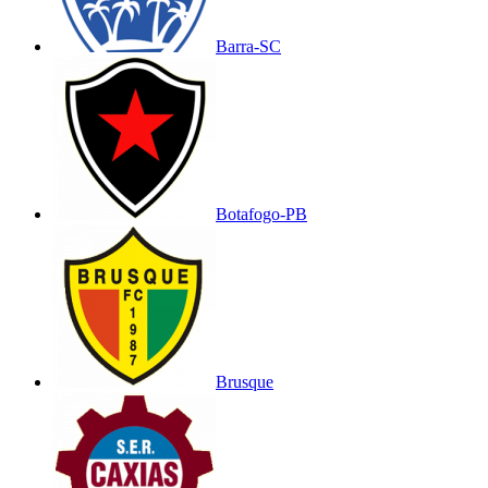
Barra-SC
Botafogo-PB
Brusque