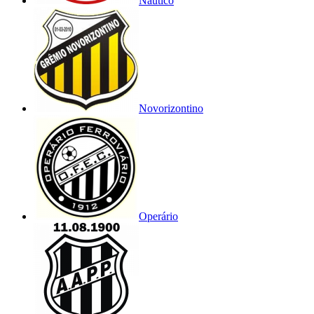
Náutico
Novorizontino
Operário