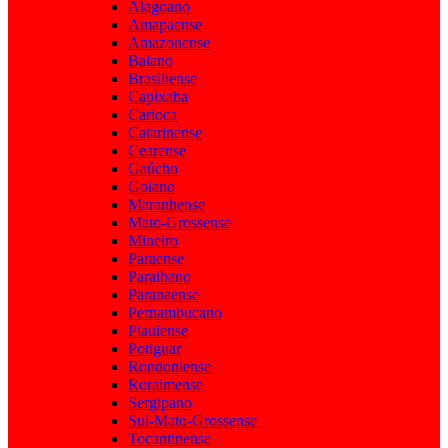
Alagoano
Amapaense
Amazonense
Baiano
Brasiliense
Capixaba
Carioca
Catarinense
Cearense
Gaúcho
Goiano
Maranhense
Mato-Grossense
Mineiro
Paraense
Paraibano
Paranaense
Pernambucano
Piauiense
Potiguar
Rondoniense
Roraimense
Sergipano
Sul-Mato-Grossense
Tocantinense