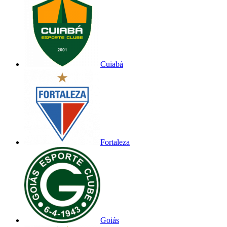
Cuiabá
Fortaleza
Goiás