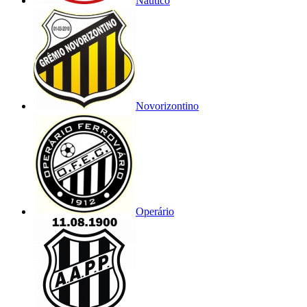
Náutico
Novorizontino
Operário