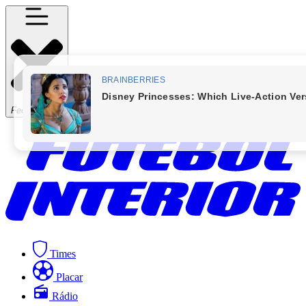
Fechar Menu
Times
Placar
Rádio