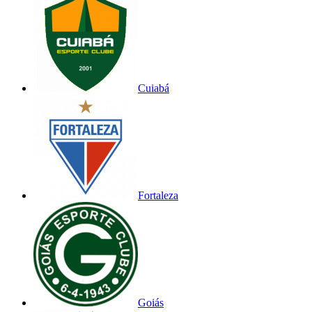
Cuiabá
Fortaleza
Goiás