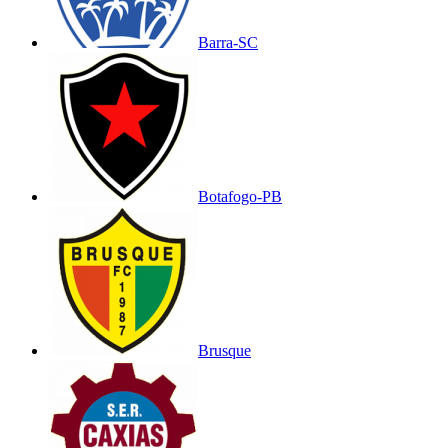
Barra-SC
Botafogo-PB
Brusque