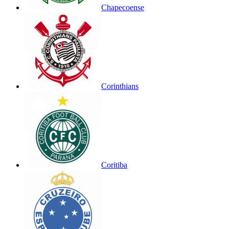
Chapecoense
Corinthians
Coritiba