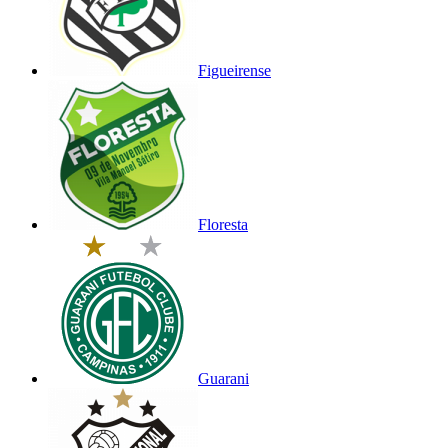
Figueirense
Floresta
Guarani