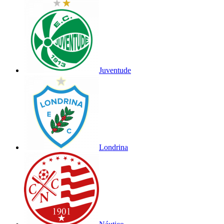
Juventude
Londrina