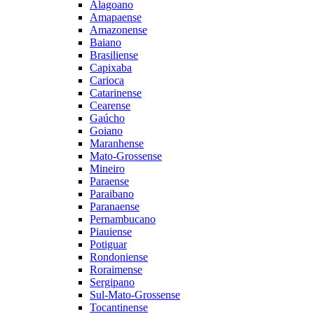
Alagoano
Amapaense
Amazonense
Baiano
Brasiliense
Capixaba
Carioca
Catarinense
Cearense
Gaúcho
Goiano
Maranhense
Mato-Grossense
Mineiro
Paraense
Paraibano
Paranaense
Pernambucano
Piauiense
Potiguar
Rondoniense
Roraimense
Sergipano
Sul-Mato-Grossense
Tocantinense