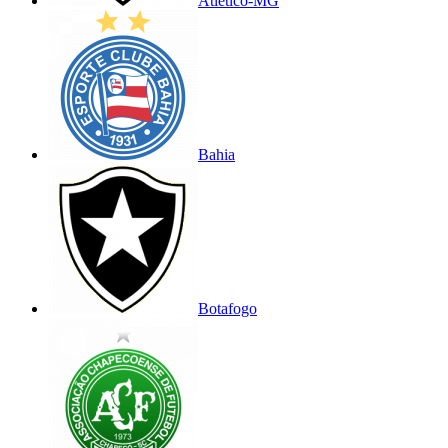
Atlético-MG
Bahia
Botafogo