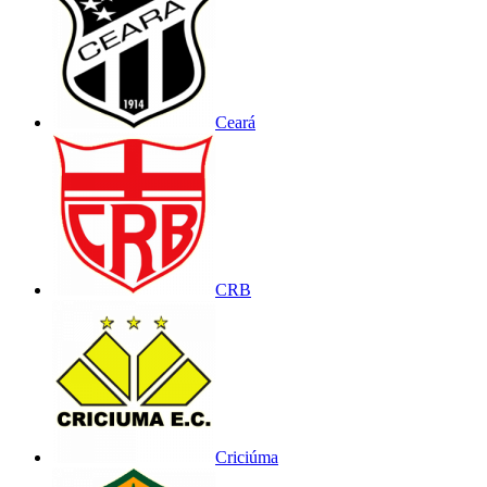
Ceará
CRB
Criciúma