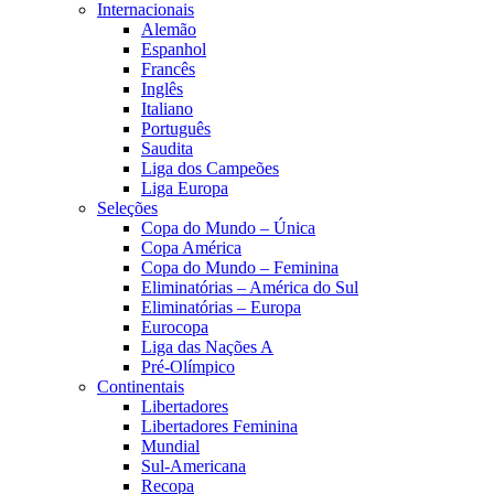
Internacionais
Alemão
Espanhol
Francês
Inglês
Italiano
Português
Saudita
Liga dos Campeões
Liga Europa
Seleções
Copa do Mundo – Única
Copa América
Copa do Mundo – Feminina
Eliminatórias – América do Sul
Eliminatórias – Europa
Eurocopa
Liga das Nações A
Pré-Olímpico
Continentais
Libertadores
Libertadores Feminina
Mundial
Sul-Americana
Recopa